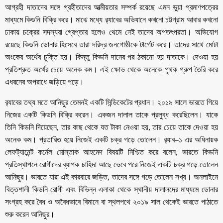
আগ্রহী দাতাদের সঙ্গে গ্রহীতাদের আত্মীয়তার সম্পর্ক রয়েছে এমন ভুয়া প্রমাণপত্রের
মাধ্যমে কিডনি বিক্রি করে। মাঝে মধ্যে র‌্যাবের অভিযানে কখনো চট্টগ্রাম আবার কখনো
ঢাকায় চক্রের সদস্যরা গ্রেপ্তার হলেও থেমে নেই তাদের অপতৎপরতা। অভিযোগ
রয়েছে কিডনি ডোনার হিসেবে তারা দরিদ্র জনগোষ্ঠীকে টার্গেট করে। তাদের সাথে মোটা
অংকের অর্থের চুক্তি হয়। কিন্তু কিডনি দানের পর ঠকানো হয় দাতাকে। দেওয়া হয়
প্রতিশ্রুত অর্থের চেয়ে অনেক কম। এই ক্ষোভ থেকে অনেকে পৃথক গ্রুপ তৈরি করে
এধরনের অপরাধে জড়িয়ে পড়ে।
র‌্যাবের তথ্য মতে আনিছুর তেমনই একটি সিন্ডিকেটের প্রধান। ২০১৯ সালে ভারতে গিয়ে
নিজের একটি কিডনি বিক্রি করেন। একজন দালাল তাকে প্রলুব্ধ করেছিলেন। যাকে
তিনি কিডনি দিয়েছেন, তার কাছ থেকে যত টাকা নেওয়া হয়, তার চেয়ে তাকে দেওয়া হয়
অনেক কম। প্রতারিত হয়ে নিজেই একটি চক্র গড়ে তোলেন। র‌্যাব–১ এর অধিনায়ক
লেফট্যানেন্ট কর্নেল মোস্তাক আহমেদ বিষয়টি নিশ্চিত করে বলেন, ভারতে কিডনি
প্রতিস্থাপনে রোগীদের ব্যাপক চাহিদা আছে ভেবে পরে নিজেই একটি চক্র গড়ে তোলেন
আনিছুর। ভারতে যারা এই কারবারে জড়িত, তাদের সঙ্গে গড়ে তোলেন সখ্য। অনলাইনে
বিত্তশালী কিডনি রোগী এবং বিভিন্ন এলাকা থেকে স্থানীয় দালালদের মাধ্যমে ডোনার
সংগ্রহ করে বৈধ ও অবৈধভাবে বিমানে বা স্থলপথে ২০১৯ সাল থেকেই ভারতে পাঠাতে
শুরু করেন আনিছুর।