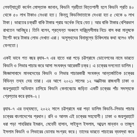
লেফট্যানেন্ট কর্নেল মোস্তাক জানান, কিডনি গ্রহীতা বিত্তশালী হলে কিডনি প্রতি ৪০
থেকে ৫০ লাখ টাকাও নেওয়া হত। কিন্তু কিডনিদাতাকে দেওয়া হত ৫ থেকে ৬ লাখ
টাকা। ভারতের চক্রটি বাকি টাকার প্রায় অর্ধেক নিয়ে যেত। আর বাকি টাকার বেশিরভাগ
রাখতেন আনিছুর। তিনি বলেন, প্রত্যন্ত অঞ্চলে দারিদ্র্যসীমার নিচে বাস করা মানুষকে
টার্গেট করে টাকার লোভ দেখাত এরা। অসুস্থদের বিনামূল্যে চিকিৎসার কথা বলেও ফাঁদ
ফেলতো।
একই ভাবে গত বছর র‌্যাব–৭ এর হাতে ধরা পড়ে চট্টগ্রামে ডোনেশনের নামে ভারতে
কিডনি ও লিভার পাচার করে আসা সংঘবদ্ধ আরেকটি চক্র। এ চক্রের দলনেতা ডালিম।
জিজ্ঞাসাবাদে মানবদেহের কিডনি ও লিভার পাচারকারী সংঘবদ্ধ আন্তর্জাতিক চক্রের
বিভিন্ন তথ্য দেয় তারা। এর আগে ২০২১ সালের ১২ অক্টোবর রাজধানী ঢাকা ও
জয়পুরহাটে অভিযান চালিয়ে কিডনি কেনাবেচায় জড়িত একটি চক্রের পাঁচ সদস্যকে
গ্রেপ্তার করে র‌্যাব–২।
র‌্যাব–৭ এর তথ্যমতে, ২০২২ সালে চট্টগ্রামে ধরা পড়া ডালিম কিডনি–লিভার পাচার
চক্রের বাংলাদেশের প্রধান। রনি ও আলম এই চক্রের সহযোগী। ঢাকা ও জয়পুরহাটে
ধরা পড়া শাহরিয়ার ইমরান, মেহেদী হাসান, সাইফুল ইসলাম, আব্দুল মান্নান ও তাজুল
ইসলাম কিডনি ও লিভারের ডোনার সংগ্রহ করে। তাদের ভারতে পাচারের ব্যবস্থা করে