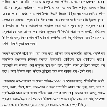
ডালিম, আলম ও রনি। ভারতে অবস্থান করা শাহিন ডোনারদের তত্ত্বাবধান করে।
শাহিনের মাধ্যমে প্রতিজন দাতার বিপরীতে ১৫–২০ লাখ টাকা পর্যন্ত আসত ডালিম
চক্রের কাছে। অথচ ২–৪ লাখ টাকায় কিডনি–লিভার বিক্রির প্রলোভন দেখিয়ে ফাঁদে
ফেলত ডোনারদের। প্রতারণার শিকার হওয়া কয়েকজনের অভিযোগের ভিত্তিতে র‌্যাব–
২ কিডনি ও লিভার ডোনেশনের আড়ালে কেনাবেচা চক্রের তথ্য সংগ্রহে নামে।
গ্রেপ্তারের সময় তাদের কাছ থেকে ভুক্তভোগী কিডনি দাতাদের পাসপোর্ট, মেডিকেল
চিকিৎসার জন্য বিশেষ পাসপোর্ট ও ভিসা সম্পর্কিত বেশ কিছু নথিপত্র, মোবাইল ফোন ও
দেশি–বিদেশি মুদ্রা জব্দ করে।
চক্রটি কয়েকটি ভাগে ভাগ হয়ে কাজ করে জানিয়ে র‌্যাব কর্মকর্তারা জানান, একটি দল
সামাজিক মাধ্যমসহ বিভিন্ন মাধ্যমে বিত্তশালী রোগীদের সঙ্গে যোগাযোগ করে।
আরেকটি দল অভাবে থাকা মানুষের সঙ্গে কথা বলে, তৃতীয় গ্রুপ রোগীদের ভারতে পার
করে। তারা বিভিন্ন ডায়াগনস্টিক সেন্টারের নামে জাল কাগজপত্রও তৈরি করে।
‘মানবদেহে অঙ্গ–প্রত্যঙ্গ সংযোজন আইন–১৯৯৯’ এ উল্লেখ আছে, ‘নিকটাত্মীয়’ অর্থাৎ
পুত্র, কন্যা, পিতা, মাতা, ভাই–বোন ও রক্ত সম্পর্কিত আপন চাচা, ফুফু, মামা, খালা ও
স্বামী–স্ত্রী ছাড়া অন্য কারও শরীরের অঙ্গ নেওয়া যাবে না। আইনে বলা আছে, অঙ্গ–
প্রত্যঙ্গ ক্রয়–বিক্রয় বা উপহারের বিনিময়ে কোনো প্রকার সুবিধা লাভ এবং সেই উদ্দেশ্যে
কোনো প্রকার বিজ্ঞাপন প্রদান বা অন্য কোনোভাবে প্রচার সম্পূর্ণ নিষিদ্ধ।