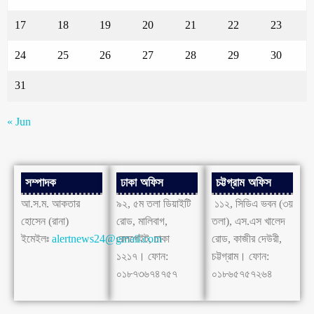
17
18
19
20
21
22
23
24
25
26
27
28
29
30
31
« Jun
সম্পাদক
ঢাকা অফিস
চট্টগ্রাম অফিস
আ.স.ম. আকতার
৯২, ৫ম তলা ডিয়াইটি
১১২, সিডিএ ভবন (৩য়
হোসেন (রানা)
রোড, মালিবাগ,
তলা), এস.এস খালেদ
ইমেইলঃ
alertnews24@gmail.com
রেলগেইট, ঢাকা
রোড, কাজীর দেউরী,
১২১৭। ফোন:
চট্টগ্রাম। ফোন:
০১৮৭৩৬৭৪৭৫৭
০১৮৬৫৭৫৭২৬৪