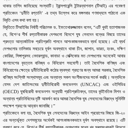
থাকার তাগিদ জানিয়েছে সংস্থাটি। ট্রান্সপারেন্সি ইন্টারন্যাশনাল (টিআই) এর গবেষণা
প্রতিবেদন ‘দুর্নীতি রপ্তানি’ -র তথ্য উল্লেখ করে মঙ্গলবার গণমাধ্যমে পাঠানো এক
বিবৃতি এসব কথা বলা হয়।
বিবৃতিতে টিআইবির নির্বাহী পরিচালক ড. ইফতেখারুজ্জামান বলেন, “এটি খুবই হতাশাজনক
যে, বিশে^র শীর্ষ রপ্তানীকারক দেশগুলো বিদেশে ঘুষ লেনদেন বন্ধের বিষয়ে তাদের
প্রদত্ত আন্তর্জাতিক প্রতিশ্রুতি পালনে আশংকাজনকভাবে ব্যর্থ হয়েছে। এই ব্যর্থ
দেশগুলোর তালিকায় সবচেয়ে দূর্বল অবস্থানে থাকা চীন, জাপান, ভারত, হংকং, দক্ষিণ
কোরিয়া, সিঙ্গাপুরসহ নেদারল্যান্ড, কানাডা ও মেক্সিকোর মত দেশগুলোর অনেকেই আবার
বাংলাদেশের বৃহত্তম বানিজ্য ও বিনিয়োগ সহযোগী। তাই বৈদেশিক বাণিজ্য এবং
বিনিয়োগের ক্ষেত্রে দুর্নীতিবিরোধী কঠোর ব্যবস্থা গ্রহণের জন্য আমরা সরকার, বৈদেশিক
বাণিজ্য সংশ্লিষ্ট সংস্থাসমূহ এবং অন্যান্য সকল অংশীজনদের সতর্ক করছি। অন্যদিকে
যেসব দেশ জাতিসংঘের দুর্নীতিবিরোধী কনভেনশন (UNCAC) এবং ওইসিডির
(OECD) ঘুষবিরোধী কনভেনশন অনুযায়ী প্রতিশ্রুতিবদ্ধ, তাদের কূটনৈতিক মিশন ও
অন্যান্য প্রতিনিধিদের দৃষ্টি আকর্ষণ করে আমরা বৈদেশিক ঘুষ লেনদেনের বিরুদ্ধে সুনির্দিষ্ট
পদক্ষেপ গ্রহণের আহ্বান জানাচ্ছি।”
প্রতিবেদনে বলা হয়, বৈদেশিক ঘুষ লেনদেনের বিরুদ্ধে আইন প্রয়োগের বিষয়ে জি-২০
এর অন্তর্ভূক্ত দেশসমূহের অর্ধেকই আশংকাজনকভাবে দূর্বল অবস্থানে রয়েছে। এটি
প্রমাণ করে যে, বিশে^র শীর্ষ রপ্তানীকারক দেশগুলোর মধ্যে খুব স্বল্পসংখ্যকই বিদেশে