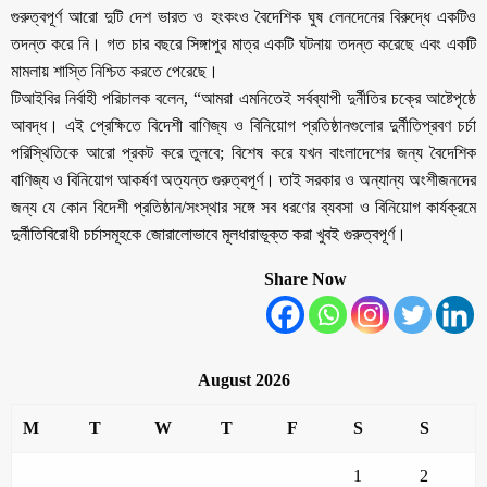
গুরুত্বপূর্ণ আরো দুটি দেশ ভারত ও হংকংও বৈদেশিক ঘুষ লেনদেনের বিরুদ্ধে একটিও
তদন্ত করে নি। গত চার বছরে সিঙ্গাপুর মাত্র একটি ঘটনায় তদন্ত করেছে এবং একটি
মামলায় শাস্তি নিশ্চিত করতে পেরেছে।
টিআইবির নির্বাহী পরিচালক বলেন, “আমরা এমনিতেই সর্বব্যাপী দুর্নীতির চক্রে আষ্টেপৃষ্ঠে
আবদ্ধ। এই প্রেক্ষিতে বিদেশী বাণিজ্য ও বিনিয়োগ প্রতিষ্ঠানগুলোর দুর্নীতিপ্রবণ চর্চা
পরিস্থিতিকে আরো প্রকট করে তুলবে; বিশেষ করে যখন বাংলাদেশের জন্য বৈদেশিক
বাণিজ্য ও বিনিয়োগ আকর্ষণ অত্যন্ত গুরুত্বপূর্ণ। তাই সরকার ও অন্যান্য অংশীজনদের
জন্য যে কোন বিদেশী প্রতিষ্ঠান/সংস্থার সঙ্গে সব ধরণের ব্যবসা ও বিনিয়োগ কার্যক্রমে
দুর্নীতিবিরোধী চর্চাসমূহকে জোরালোভাবে মূলধারাভূক্ত করা খুবই গুরুত্বপূর্ণ।
Share Now
August 2026
M
T
W
T
F
S
S
1
2