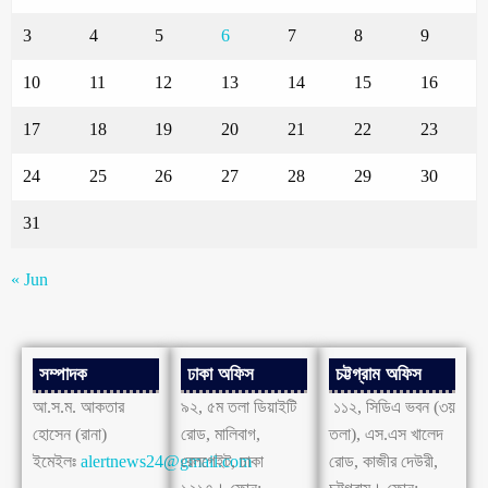
3
4
5
6
7
8
9
10
11
12
13
14
15
16
17
18
19
20
21
22
23
24
25
26
27
28
29
30
31
« Jun
সম্পাদক
ঢাকা অফিস
চট্টগ্রাম অফিস
আ.স.ম. আকতার
৯২, ৫ম তলা ডিয়াইটি
১১২, সিডিএ ভবন (৩য়
হোসেন (রানা)
রোড, মালিবাগ,
তলা), এস.এস খালেদ
ইমেইলঃ
alertnews24@gmail.com
রেলগেইট, ঢাকা
রোড, কাজীর দেউরী,