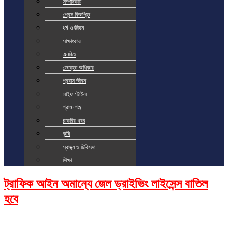
সম্পাদকীয়
প্রেস বিজ্ঞপ্তি
ধর্ম ও জীবন
সাক্ষাৎকার
এনজিও
ভোক্তা অধিকার
প্রবাস জীবন
লাইফ স্টাইল
গ্রাম-গঞ্জ
চাকরির খবর
কৃষি
স্বাস্থ্য ও চিকিৎসা
শিক্ষা
ট্রাফিক আইন অমান্যে জেল ড্রাইভিং লাইসেন্স বাতিল
হবে