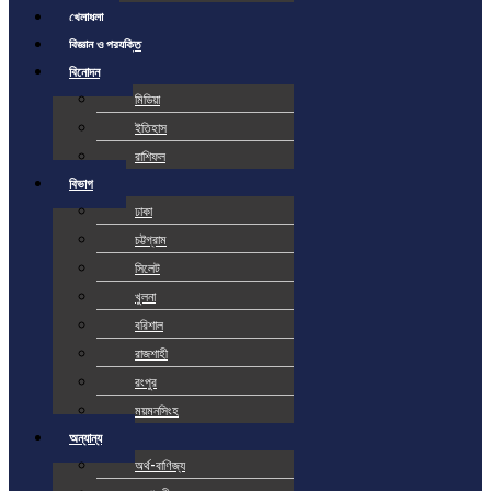
খেলাধুলা
বিজ্ঞান ও প্রযুক্তি
বিনোদন
মিডিয়া
ইতিহাস
রাশিফল
বিভাগ
ঢাকা
চট্টগ্রাম
সিলেট
খুলনা
বরিশাল
রাজশাহী
রংপুর
ময়মনসিংহ
অন্যান্য
অর্থ-বাণিজ্য