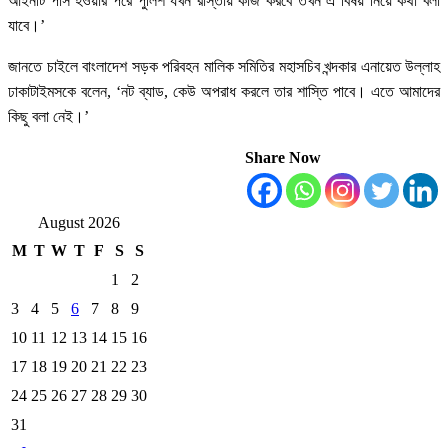
আইনটি পাস হওয়ার পরে পুলিশ যখন রাস্তায় কাজ করবে তখন এ বিষয় নিয়ে কথা বলা
যাবে।’
জানতে চাইলে বাংলাদেশ সড়ক পরিবহন মালিক সমিতির মহাসচিব খন্দকার এনায়েত উল্লাহ
ঢাকাটাইমসকে বলেন, ‘নট ব্যাড, কেউ অপরাধ করলে তার শাস্তি পাবে। এতে আমাদের
কিছু বলা নেই।’
Share Now
August 2026
M
T
W
T
F
S
S
1
2
3
4
5
6
7
8
9
10
11
12
13
14
15
16
17
18
19
20
21
22
23
24
25
26
27
28
29
30
31