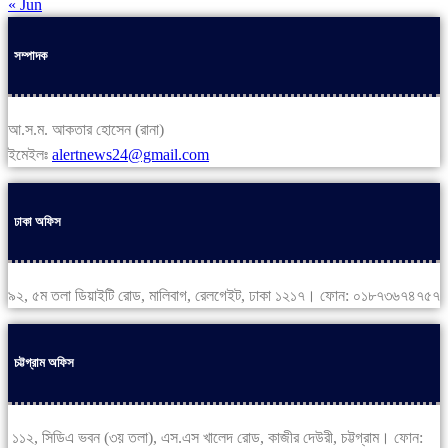
« Jun
সম্পাদক
আ.স.ম. আকতার হোসেন (রানা)
ইমেইলঃ
alertnews24@gmail.com
ঢাকা অফিস
৯২, ৫ম তলা ডিয়াইটি রোড, মালিবাগ, রেলগেইট, ঢাকা ১২১৭। ফোন: ০১৮৭৩৬৭৪৭৫৭
চট্টগ্রাম অফিস
১১২, সিডিএ ভবন (৩য় তলা), এস.এস খালেদ রোড, কাজীর দেউরী, চট্টগ্রাম। ফোন: