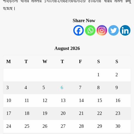
পাহাড়তলী থানার মামলায় ১৭০/৩৪২/৩৬৫/৩৮৬/৩২৩/ ৫০৬/৩৪ ধারায় মামলা রুজু
হ‌য়ে‌ছে।
Share Now
August 2026
M
T
W
T
F
S
S
1
2
3
4
5
6
7
8
9
10
11
12
13
14
15
16
17
18
19
20
21
22
23
24
25
26
27
28
29
30