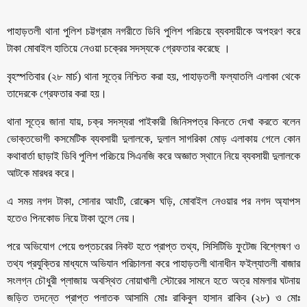
পাহাড়তলী থানা পু‌লিশ চট্টগ্রাম নগরীতে ডিবি পুলিশ পরিচয়ে ব্যবসায়ীকে অপহরণ করে
টাকা মোবাইল হাতিয়ে নেওয়া চক্রের সদস্যকে গ্রেফতার করেছে ।
বৃহস্প‌তিবার (২৮ মার্চ) থানা সূত্রে নি‌শ্চিত করা হয়, পাহাড়তলী ফল্যাতলি এলাকা থেকে
তাদেরকে গ্রেফতার করা হয়।
থানা সূত্রে জানা যায়, চক্র সদস্যরা পাইকারী জি‌নিসপত্র কিনতে দেখা করতে বলেন
ভোক্তভো‌গী কসমে‌টিক ব্যবসায়ী দুলালকে, দুলাল সাগরিকা মোড় এলাকায় গেলে কোন
কথাবার্তা ছাড়াই ডিবি পুলিশ পরিচয়ে সিএনজি করে অজ্ঞাত স্থানে নিয়ে ব্যবসায়ী দুলালকে
আটকে মারধর করে।
এ সময় নগদ টাকা, সোনার আংটি, রোলেক্স ঘড়ি, মোবাইল নেওয়ার পর নগদ অ্যাপস
হতেও পিনকোড নিয়ে টাকা তুলে নেয়।
পরে অ‌ভিযোগ পেয়ে গুপ্তচরের নিকট হতে প্রাপ্ত তথ্য, সিসিটিভি ফুটেজ বিশ্লেষণ ও
তথ্য প্রযুক্তির মাধ্যমে অভিযান পরিচালনা করে পাহাড়তলী থানাধীন ফইল্যাতলী বাজার
সংলগ্ন চৌধুরী প্লাজায় অবস্থিত নোয়াখালী স্টোরের সামনে হতে অত্র মামলার ঘটনায়
জড়িত তদন্তে প্রাপ্ত পলাতক আসামি মোঃ রাকিবুল হাসান রাকিব (২৮) ও মোঃ