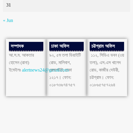
31
« Jun
সম্পাদক
ঢাকা অফিস
চট্টগ্রাম অফিস
আ.স.ম. আকতার
৯২, ৫ম তলা ডিয়াইটি
১১২, সিডিএ ভবন (৩য়
হোসেন (রানা)
রোড, মালিবাগ,
তলা), এস.এস খালেদ
ইমেইলঃ
alertnews24@gmail.com
রেলগেইট, ঢাকা
রোড, কাজীর দেউরী,
১২১৭। ফোন:
চট্টগ্রাম। ফোন:
০১৮৭৩৬৭৪৭৫৭
০১৮৬৫৭৫৭২৬৪