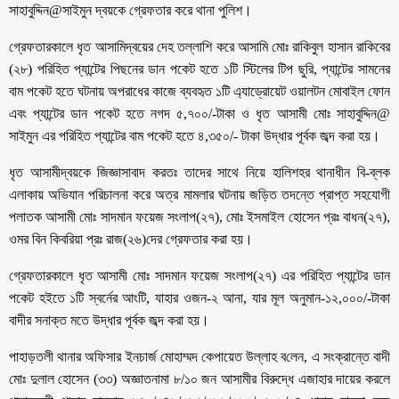
সাহাবুদ্দিন@সাইমুন দ্বয়কে গ্রেফতার করে থানা পু‌লিশ।
গ্রেফতারকালে ধৃত আসামিদ্বয়ের দেহ তল্লাশি করে আসামি মোঃ রাকিবুল হাসান রাকিবের
(২৮) পরিহিত প্যান্টের পিছনের ডান পকেট হতে ১টি স্টিলের টিপ ছুরি, প্যান্টের সামনের
বাম পকেট হতে ঘটনায় অপরাধের কাজে ব্যবহৃত ১টি এ্যাড্রোয়েট ওয়ালটন মোবাইল ফোন
এবং প্যান্টের ডান পকেট হতে নগদ ৫,৭০০/-টাকা ও ধৃত আসামী মোঃ সাহাবুদ্দিন@
সাইমুন এর পরিহিত প্যান্টের বাম পকেট হতে ৪,৩৫০/- টাকা উদ্ধার পূর্বক জব্দ করা হয়।
ধৃত আসামীদ্বয়কে জিজ্ঞাসাবাদ করতঃ তাদের সাথে নিয়ে হালিশহর থানাধীন বি-ব্লক
এলাকায় অভিযান পরিচালনা করে অত্র মামলার ঘটনায় জড়িত তদন্তে প্রাপ্ত সহযোগী
পলাতক আসামী মোঃ সাদমান ফয়েজ সংলাপ(২৭), মোঃ ইসমাইল হোসেন প্রঃ বাধন(২৭),
ওমর বিন কিবরিয়া প্রঃ রাজ(২৬)দের গ্রেফতার করা হয়।
গ্রেফতারকালে ধৃত আসামী মোঃ সাদমান ফয়েজ সংলাপ(২৭) এর পরিহিত প্যান্টের ডান
পকেট হইতে ১টি স্বর্নের আংটি, যাহার ওজন-২ আনা, যার মূল অনুমান-১২,০০০/-টাকা
বাদীর সনাক্ত মতে উদ্ধার পূর্বক জব্দ করা হয়।
পাহাড়তলী থানার অফিসার ইনচার্জ মোহাম্মদ কেপায়েত উল্লাহ ব‌লেন, এ সংক্রান্তে বাদী
মোঃ দুলাল হোসেন (৩৩) অজ্ঞাতনামা ৮/১০ জন আসামীর বিরুদ্ধে এজাহার দায়ের করলে