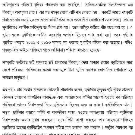
ক্ষতিপূরণের পরিমাণ বৃদ্ধির প্রস্তাব করা হয়েছিল। মালিক-শ্রমিক সংগঠনগুলো এর
বিরুদ্ধে অবস্থান নেয়। এর পর খসড়া থেকে এটি বাদ দেওয়া হয়। পরবর্তী সময়ে খসড়াটি
পর্যালোচনার জন্য ২০১৩ সালে কমিটি গঠন করে তৎকালীন যোগাযোগ মন্ত্রণালয়। তাদের
সুপারিশেও আর্থিক ক্ষতিপূরণের বিধান রাখা হয়। তবে শাস্তি কমিয়ে পাঁচ বছর করা হয়। এ
ছাড়া সড়ক দুর্ঘটনাকে জামিন অযোগ্য অপরাধ হিসেবে গণ্য করা হয়। তবে সর্বশেষ
প্রণীত খসড়ায় ২০১১ ও ২০১৩ সালের সব ধরনের সুপারিশ বাতিল করা হয়েছে। যদিও
প্রস্তাবিত আইনে পরিবহন খাতে জরিমানার পরিমাণ বাড়ানো হয়েছে।
সম্প্রতি দুর্ঘটনার দুটি মামলায় দুই চালকের বিরুদ্ধে দেয়া সাজার রায়ের প্রতিবাদে সারা
দেশে পরিবহন শ্রমিকদের ধর্মঘট শুরু হলে টানা দুদিন ব্যাপক ভোগান্তি পোহাতে হয়
সাধারণ মানুষকে।
এর পর ১ মার্চ সংবাদ সম্মেলনে নৌমন্ত্রী শাজাহান বলেন, দুর্ঘটনায় মৃত্যুর দুটি পৃথক মামলায়
একজন চালকের যাবজ্জীবন কারাদণ্ড এবং অপরজনের ফাঁসির আদেশ হওয়ার পর পরিবহন
শ্রমিকরা তাদের নিরাপত্তা নিয়ে দুশ্চিন্তায় ছিলেন এবং এ কারণে কর্মবিরতিতে যান।
সড়ক দুর্ঘটনার কারণে ফাঁসি বা যাবজ্জীবন সাজা হওয়ার আশঙ্কায় পরিবহন শ্রমিকরা
নিরাপত্তার অভাব বোধ করছেন। তবে তিনি আশা করছেন তার আহ্বানে পরিবহন
শ্রমিকরা তাদের কর্মবিরতির অবসান ঘটিয়ে যান চলাচল শুরু করবেন। মন্ত্রীর ঘোষণার পর
পরিস্থিতি শান্ত হয় এবং যান চলাচল শুরু করে পরিবহন শ্রমিকরা।