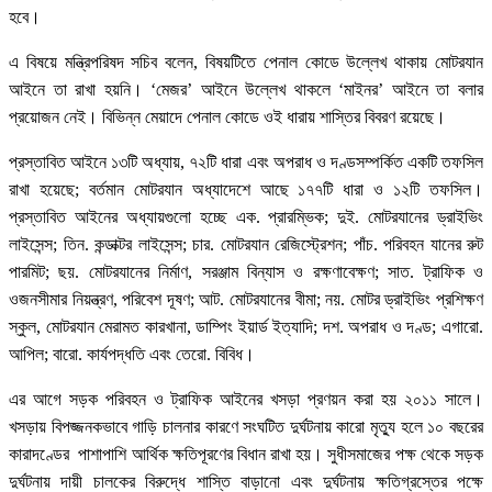
হবে।
এ বিষয়ে মন্ত্রিপরিষদ সচিব বলেন, বিষয়টিতে পেনাল কোডে উল্লেখ থাকায় মোটরযান
আইনে তা রাখা হয়নি। ‘মেজর’ আইনে উল্লেখ থাকলে ‘মাইনর’ আইনে তা বলার
প্রয়োজন নেই। বিভিন্ন মেয়াদে পেনাল কোডে ওই ধারায় শাস্তির বিবরণ রয়েছে।
প্রস্তাবিত আইনে ১৩টি অধ্যায়, ৭২টি ধারা এবং অপরাধ ও দণ্ডসম্পর্কিত একটি তফসিল
রাখা হয়েছে; বর্তমান মোটরযান অধ্যাদেশে আছে ১৭৭টি ধারা ও ১২টি তফসিল।
প্রস্তাবিত আইনের অধ্যায়গুলো হচ্ছে এক. প্রারম্ভিক; দুই. মোটরযানের ড্রাইভিং
লাইসেন্স; তিন. কন্ডাক্টর লাইসেন্স; চার. মোটরযান রেজিস্ট্রেশন; পাঁচ. পরিবহন যানের রুট
পারমিট; ছয়. মোটরযানের নির্মাণ, সরঞ্জাম বিন্যাস ও রক্ষণাবেক্ষণ; সাত. ট্রাফিক ও
ওজনসীমার নিয়ন্ত্রণ, পরিবেশ দূষণ; আট. মোটরযানের বীমা; নয়. মোটর ড্রাইভিং প্রশিক্ষণ
স্কুল, মোটরযান মেরামত কারখানা, ডাম্পিং ইয়ার্ড ইত্যাদি; দশ. অপরাধ ও দণ্ড; এগারো.
আপিল; বারো. কার্যপদ্ধতি এবং তেরো. বিবিধ।
এর আগে সড়ক পরিবহন ও ট্রাফিক আইনের খসড়া প্রণয়ন করা হয় ২০১১ সালে।
খসড়ায় বিপজ্জনকভাবে গাড়ি চালনার কারণে সংঘটিত দুর্ঘটনায় কারো মৃত্যু হলে ১০ বছরের
কারাদণ্ডের পাশাপাশি আর্থিক ক্ষতিপূরণের বিধান রাখা হয়। সুধীসমাজের পক্ষ থেকে সড়ক
দুর্ঘটনায় দায়ী চালকের বিরুদ্ধে শাস্তি বাড়ানো এবং দুর্ঘটনায় ক্ষতিগ্রস্তের পক্ষে