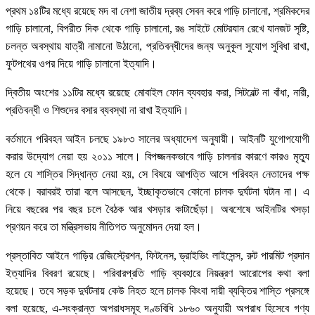
প্রথম ১৪টির মধ্যে রয়েছে মদ বা নেশা জাতীয় দ্রব্য সেবন করে গাড়ি চালানো, শ্রমিকদের
গাড়ি চালানো, বিপরীত দিক থেকে গাড়ি চালানো, রঙ সাইটে মোটরযান রেখে যানজট সৃষ্টি,
চলন্ত অবস্থায় যাত্রী নামানো উঠানো, প্রতিবন্ধীদের জন্য অনুকূল সুযোগ সুবিধা রাখা,
ফুটপথের ওপর দিয়ে গাড়ি চালানো ইত্যাদি।
দ্বিতীয় অংশের ১১টির মধ্যে রয়েছে মোবাইল ফোন ব্যবহার করা, সিটবেল্ট না বাঁধা, নারী,
প্রতিবন্ধী ও শিশুদের বসার ব্যবস্থা না রাখা ইত্যাদি।
বর্তমানে পরিবহন আইন চলছে ১৯৮৩ সালের অধ্যাদেশ অনুযায়ী। আইনটি যুগোপযোগী
করার উদ্যোগ নেয়া হয় ২০১১ সালে। বিপজ্জনকভাবে গাড়ি চালনার কারণে কারও মৃত্যু
হলে যে শাস্তির সিদ্ধান্ত নেয়া হয়, সে বিষয়ে আপত্তি আসে পরিবহন নেতাদের পক্ষ
থেকে। বরাবরই তারা বলে আসছেন, ইচ্ছাকৃতভাবে কোনো চালক দুর্ঘটনা ঘটান না। এ
নিয়ে বছরের পর বছর চলে বৈঠক আর খসড়ার কাটাছেঁড়া। অবশেষে আইনটির খসড়া
প্রণয়ন করে তা মন্ত্রিসভায় নীতিগত অনুমোদন দেয়া হল।
প্রস্তাবিত আইনে গাড়ির রেজিস্ট্রেশন, ফিটনেস, ড্রাইভিং লাইসেন্স, রুট পারমিট প্রদান
ইত্যাদির বিবরণ রয়েছে। পরিবারপ্রতি গাড়ি ব্যবহারে নিয়ন্ত্রণ আরোপের কথা বলা
হয়েছে। তবে সড়ক দুর্ঘটনায় কেউ নিহত হলে চালক কিংবা দায়ী ব্যক্তির শাস্তি প্রসঙ্গে
বলা হয়েছে, এ-সংক্রান্ত অপরাধসমূহ দণ্ডবিধি ১৮৬০ অনুযায়ী অপরাধ হিসেবে গণ্য