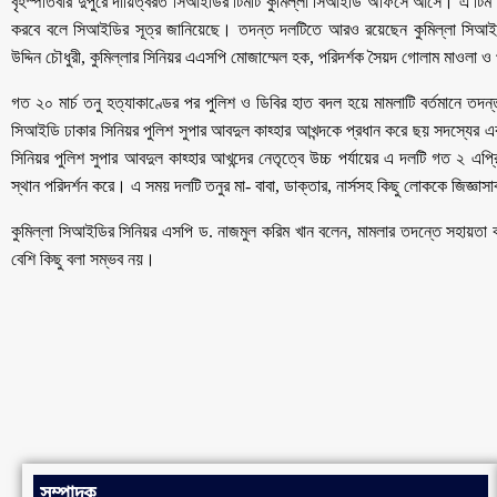
বৃহস্পতিবার দুপুরে দায়িত্বরত সিআইডির টিমটি কুমিল্লা সিআইডি অফিসে আসে। এ টিম কুম
করবে বলে সিআইডির সূত্র জানিয়েছে। তদন্ত দলটিতে আরও রয়েছেন কুমিল্লা সিআইড
উদ্দিন চৌধুরী, কুমিল্লার সিনিয়র এএসপি মোজাম্মেল হক, পরিদর্শক সৈয়দ গোলাম মাওলা 
গত ২০ মার্চ তনু হত্যাকাণ্ডের পর পুলিশ ও ডিবির হাত বদল হয়ে মামলাটি বর্তমানে তদন
সিআইডি ঢাকার সিনিয়র পুলিশ সুপার আবদুল কাহ্হার আখন্দকে প্রধান করে ছয় সদস্যে
সিনিয়র পুলিশ সুপার আবদুল কাহ্হার আখন্দের নেতৃত্বে উচ্চ পর্যায়ের এ দলটি গত ২ এপ
স্থান পরিদর্শন করে। এ সময় দলটি তনুর মা- বাবা, ডাক্তার, নার্সসহ কিছু লোককে জিজ্ঞাস
কুমিল্লা সিআইডির সিনিয়র এসপি ড. নাজমুল করিম খান বলেন, মামলার তদন্তে সহায়
বেশি কিছু বলা সম্ভব নয়।
সম্পাদক