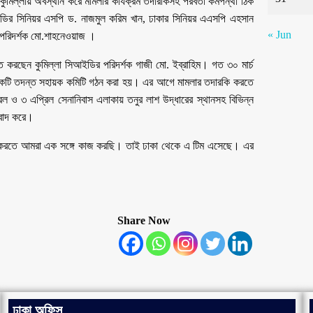
িল্লায় অবস্থান করে মামলার কার্যক্রম তদারকিসহ পরবর্তী কর্মপন্থা ঠিক
ির সিনিয়র এসপি ড. নাজমুল করিম খান, ঢাকার সিনিয়র এএসপি এহসান
« Jun
ও পরিদর্শক মো.শাহনেওয়াজ ।
্ত করছেন কুমিল্লা সিআইডির পরিদর্শক গাজী মো. ইব্রাহিম। গত ৩০ মার্চ
র একটি তদন্ত সহায়ক কমিটি গঠন করা হয়। এর আগে মামলার তদারকি করতে
্রিল ও ৩ এপ্রিল সেনানিবাস এলাকায় তনুর লাশ উদ্ধারের স্থানসহ বিভিন্ন
াবাদ করে।
তা করতে আমরা এক সঙ্গে কাজ করছি। তাই ঢাকা থেকে এ টিম এসেছে। এর
Share Now
ঢাকা অফিস