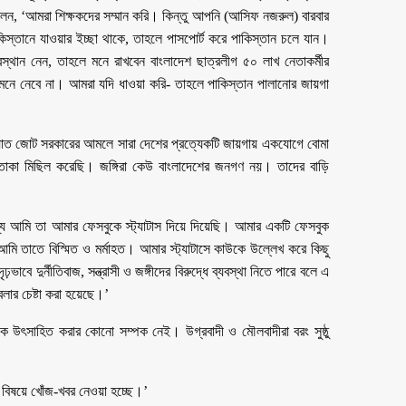
েন, ‘আমরা শিক্ষকদের সম্মান করি। কিন্তু আপনি (আসিফ নজরুল) বারবার
িস্তানে যাওয়ার ইচ্ছা থাকে, তাহলে পাসপোর্ট করে পাকিস্তান চলে যান।
অবস্থান নেন, তাহলে মনে রাখবেন বাংলাদেশ ছাত্রলীগ ৫০ লাখ নেতাকর্মীর
মেনে নেবে না। আমরা যদি ধাওয়া করি- তাহলে পাকিস্তান পালানোর জায়গা
াত জোট সরকারের আমলে সারা দেশের প্রত্যেকটি জায়গায় একযোগে বোমা
তাকা মিছিল করেছি। জঙ্গিরা কেউ বাংলাদেশের জনগণ নয়। তাদের বাড়ি
য আমি তা আমার ফেসবুকে স্ট্যাটাস দিয়ে দিয়েছি। আমার একটি ফেসবুক
 আমি তাতে বিস্মিত ও মর্মাহত। আমার স্ট্যাটাসে কাউকে উল্লেখ করে কিছু
দৃঢ়ভাবে দুর্নীতিবাজ, সন্ত্রাসী ও জঙ্গীদের বিরুদ্ধে ব্যবস্থা নিতে পারে বলে এ
লার চেষ্টা করা হয়েছে।’
াদকে উৎসাহিত করার কোনো সম্পক নেই। উগ্রবাদী ও মৌলবাদীরা বরং সুষ্ঠু
এ বিষয়ে খোঁজ-খবর নেওয়া হচ্ছে।’