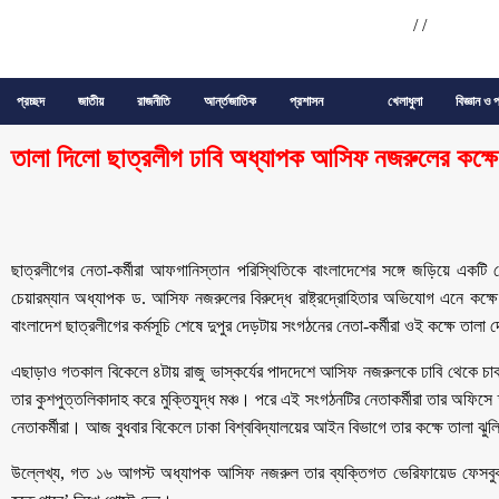
/
/
প্রচ্ছদ
জাতীয়
রাজনীতি
আর্ন্তজাতিক
প্রশাসন
খেলাধুলা
বিজ্ঞান ও প
তালা দিলো ছাত্রলীগ ঢাবি অধ্যাপক আসিফ নজরুলের কক্ষে
ছাত্রলীগের নেতা-কর্মীরা আফগানিস্তান পরিস্থিতিকে বাংলাদেশের সঙ্গে জড়িয়ে একটি ফে
চেয়ারম্যান অধ্যাপক ড. আসিফ নজরুলের বিরুদ্ধে রাষ্ট্রদ্রোহিতার অভিযোগ এনে কক্ষ
বাংলাদেশ ছাত্রলীগের কর্মসূচি শেষে দুপুর দেড়টায় সংগঠনের নেতা-কর্মীরা ওই কক্ষে তালা
এছাড়াও গতকাল বিকেলে ৪টায় রাজু ভাস্কর্যের পাদদেশে আসিফ নজরুলকে ঢাবি থেকে চাকরি
তার কুশপুত্তলিকাদাহ করে মুক্তিযুদ্ধ মঞ্চ। পরে এই সংগঠনটির নেতাকর্মীরা তার অফিসে ত
নেতাকর্মীরা। আজ বুধবার বিকেলে ঢাকা বিশ্ববিদ্যালয়ের আইন বিভাগে তার কক্ষে তালা ঝু
উল্লেখ্য, গত ১৬ আগস্ট অধ্যাপক আসিফ নজরুল তার ব্যক্তিগত ভেরিফায়েড ফেসবুক অ্যাকা