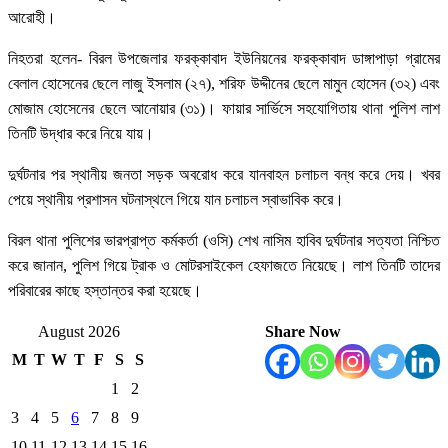
আরোহী।
নিহতরা হলেন- বিরল উপজেলার ফরক্কাবাদ ইউনিয়নের ফরক্কাবাদ ডাঙ্গাপাড়া গ্রামের
বেলাল হোসেনের ছেলে লাজু ইসলাম (২৭), শরিফ উদ্দীনের ছেলে মামুন হোসেন (৩২) এবং
মোজাম হোসেনের ছেলে আনোয়ার (৩১)। ফায়ার সার্ভিসে সহযোগিতায় থানা পুলিশ লাশ
তিনটি উদ্ধার করে নিয়ে যায়।
দুর্ঘটনার পর স্থানীয় জনতা সড়ক অবরোধ করে যানবাহন চলাচল বন্ধ করে দেয়। খবর
পেয়ে স্থানীয় প্রশাসন ঘটনাস্থলে গিয়ে যান চলাচল স্বাভাবিক করে।
বিরল থানা পুলিশের ভারপ্রাপ্ত কর্মকর্তা (ওসি) শেখ নাসিম হাবিব দুর্ঘটনার সত্যতা নিশ্চিত
করে জানান, পুলিশ গিয়ে ট্রাক ও মোটরসাইকেল হেফাজতে নিয়েছে। লাশ তিনটি তাদের
পরিবারের কাছে হস্তান্তর করা হয়েছে।
August 2026
Share Now
M
T
W
T
F
S
S
1
2
3
4
5
6
7
8
9
10
11
12
13
14
15
16