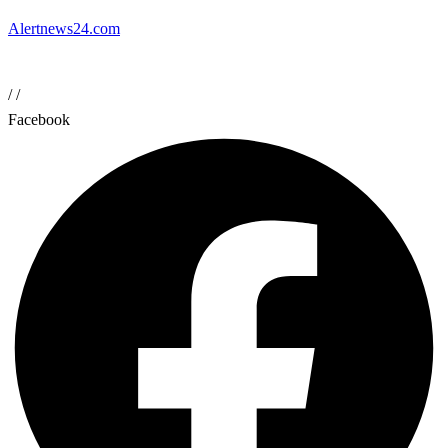
Alertnews24.com
/
/
Facebook