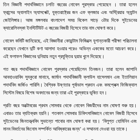
তিন বিজ্ঞানী পদার্থবিজ্ঞানে চলতি বছরের নোবেল পুরস্কার পেয়েছেন । তারা হলেন
ফ্রান্সের অ্যালাইন অ্যাসপেক্ট, যুক্তরাষ্ট্রের জন এফ ক্লজার এবং অস্ট্রিয়ার অ্যান্টন
জেইলিঙ্গার। আজ মঙ্গলবার বাংলাদেশ সময় বিকেল সাড়ে ৩টার দিকে সুইডেনের
ক্যারোলিনস্কা ইনস্টিটিউট এ বছরের বিজয়ী হিসেবে তার নাম ঘোষণা করে।
নোবেল কমিটি জানিয়েছে, এই বিজ্ঞানীরা কোয়ান্টাম ফিজিক্সে যুগান্তকারী পরীক্ষা পরিচালনা
করেছেন যেখানে দুটি কণা আলাদা হওয়ার পরেও অভিন্ন এককের মতো আচরণ করে।
এই ফলাফল বিজ্ঞানের দুনিয়ায় নতুন প্রযুক্তির দুয়ার খুলে দিয়েছে।
গত বছর পদার্থবিজ্ঞানে নোবেল পুরস্কার পেয়েছিলেন তিনজন। তারা হলেন জাপানি
আবহাওয়াবিদ স্যুকুরো মানাবে, জার্মান পদার্থবিজ্ঞানী ক্লাউস হাসেলমান এবং ইতালিয়ান
পদার্থবিদ জর্জিও পারিসি। বৈশ্বিক উষ্ণতার পূর্বাভাস প্রদান এবং কমপ্লেক্স ফিজিক্যাল
সিস্টেম বিষয়ে বিশেষ অবদানের জন্য তারা এই পুরস্কারে ভূষিত হন।
প্রতি বছর অক্টোবরের প্রথম সোমবার থেকে নোবেল বিজয়ীদের নাম ঘোষণা শুরু হয়।
এবারও তার ব্যতিক্রম হয়নি। গতকাল সোমবার চিকিৎসাবিজ্ঞানে নোবেল বিজয়ী হিসেবে
সুইডেনের জিনতত্ত্ববিদ সুভান্তে পাবোর নাম ঘোষণা করা হয়। ‘বিলুপ্ত হোমিনিন এবং
মানব বিবর্তনের জিনোম সম্পর্কিত আবিষ্কারের জন্য’ এ সম্মাননা দেওয়া হয় তাকে।