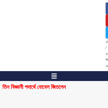
৮
আ
২
/
২
শ্
১
/
২
স
১
তিন বিজ্ঞানী পদার্থে নোবেল জিতলেন