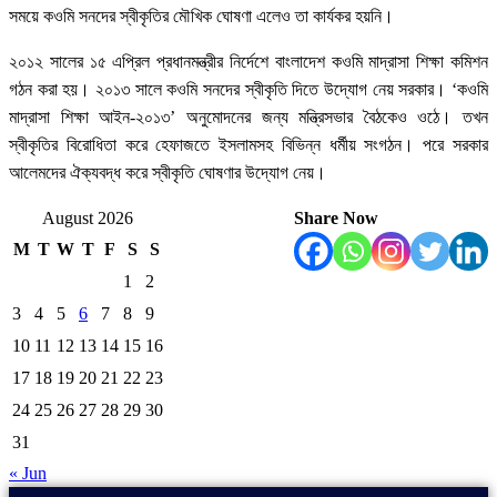
সময়ে কওমি সনদের স্বীকৃতির মৌখিক ঘোষণা এলেও তা কার্যকর হয়নি।
২০১২ সালের ১৫ এপ্রিল প্রধানমন্ত্রীর নির্দেশে বাংলাদেশ কওমি মাদ্রাসা শিক্ষা কমিশন
গঠন করা হয়। ২০১৩ সালে কওমি সনদের স্বীকৃতি দিতে উদ্যোগ নেয় সরকার। ‘কওমি
মাদ্রাসা শিক্ষা আইন-২০১৩’ অনুমোদনের জন্য মন্ত্রিসভার বৈঠকেও ওঠে। তখন
স্বীকৃতির বিরোধিতা করে হেফাজতে ইসলামসহ বিভিন্ন ধর্মীয় সংগঠন। পরে সরকার
আলেমদের ঐক্যবদ্ধ করে স্বীকৃতি ঘোষণার উদ্যোগ নেয়।
August 2026
Share Now
M
T
W
T
F
S
S
1
2
3
4
5
6
7
8
9
10
11
12
13
14
15
16
17
18
19
20
21
22
23
24
25
26
27
28
29
30
31
« Jun