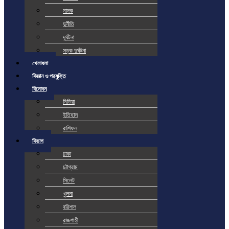
মাদক
দুর্নীতি
দূর্ঘটনা
সড়ক দুর্ঘটনা
খেলাধুলা
বিজ্ঞান ও প্রযুক্তি
বিনোদন
মিডিয়া
ইতিহাস
রাশিফল
বিভাগ
ঢাকা
চট্টগ্রাম
সিলেট
খুলনা
বরিশাল
রাজশাহী