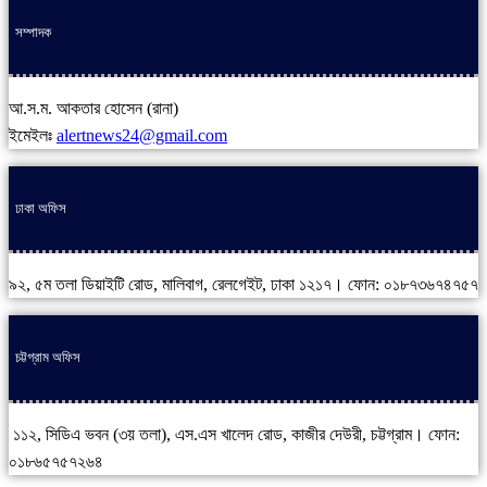
সম্পাদক
আ.স.ম. আকতার হোসেন (রানা)
ইমেইলঃ
alertnews24@gmail.com
ঢাকা অফিস
৯২, ৫ম তলা ডিয়াইটি রোড, মালিবাগ, রেলগেইট, ঢাকা ১২১৭। ফোন: ০১৮৭৩৬৭৪৭৫৭
চট্টগ্রাম অফিস
১১২, সিডিএ ভবন (৩য় তলা), এস.এস খালেদ রোড, কাজীর দেউরী, চট্টগ্রাম। ফোন:
০১৮৬৫৭৫৭২৬৪