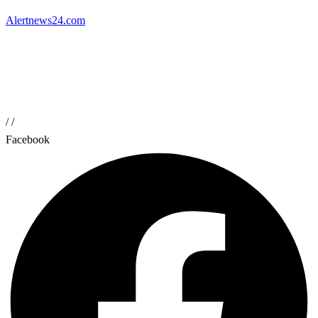
Alertnews24.com
/
/
Facebook