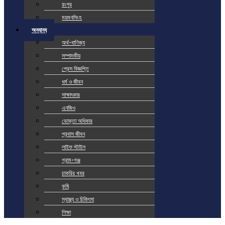
রংপুর
ময়মনসিংহ
অন্যান্য
অর্থ-বাণিজ্য
সম্পাদকীয়
প্রেস বিজ্ঞপ্তি
ধর্ম ও জীবন
সাক্ষাৎকার
এনজিও
ভোক্তা অধিকার
প্রবাস জীবন
লাইফ স্টাইল
গ্রাম-গঞ্জ
চাকরির খবর
কৃষি
স্বাস্থ্য ও চিকিৎসা
শিক্ষা