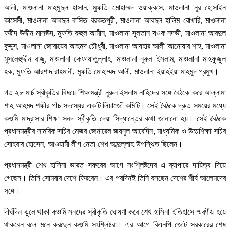
আলী, মাওলানা মাহমুদুল হাসান, মুফতি মোহাম্মদ ওয়াক্কাস, মাওলানা নূর হোসাইন
কাসেমী, মাওলানা আবদুল বাসিত বরকতপুরী, মাওলানা আবদুল হালিম বোখারি, মাওলানা
ফরীদ উদ্দীন মাসঊদ, মুফতি রুহুল আমীন, মাওলানা সুলতান যওক নদভী, মাওলানা আবদুল
কুদ্দুস, মাওলানা জোবায়ের আহমদ চৌধুরী, মাওলানা আযহার আলী আনোয়ার শাহ, মাওলানা
মুসলেহুদ্দীন রাজু, মাওলানা কেফায়াতুল্লাহ, মাওলানা নুরুল ইসলাম, মাওলানা মাহফুজুল
হক, মুফতি আরশাদ রাহমানী, মুফতি মোহাম্মদ আলী, মাওলানা ইয়াহইয়া মাহমুদ প্রমুখ।
গত ২৮ মার্চ স্বীকৃতির বিষয়ে শিক্ষামন্ত্রী নুরুল ইসলাম নাহিদের সঙ্গে বৈঠকে করে আল্লামা
শাহ আহমদ শফীর পাঁচ সদস্যের একটি লিয়াজোঁ কমিটি। সেই বৈঠকে দ্রুত সময়ের মধ্যে
কওমি মাদ্রাসার শিক্ষা সনদ স্বীকৃতি দেয়া সিদ্ধান্তের কথা জানানো হয়। সেই বৈঠকে
প্রধানমন্ত্রীর সামরিক সচিব মেজর জেনারেল জয়নুল আবেদিন, মাধ্যমিক ও উচ্চশিক্ষা সচিব
সোহরাব হোসেন, আওয়ামী লীগ নেতা শেখ আব্দুল্লাহ উপস্থিত ছিলেন।
প্রধানমন্ত্রী শেখ হাসিনা ভারত সফরের আগে সংশ্লিষ্টদের এ ব্যাপারে দায়িত্ব দিয়ে
গেছেন। তিনি সোমবার দেশে ফিরবেন। এর পরদিনই তিনি বসছেন দেশের শীর্ষ আলেমদের
সঙ্গে।
দীর্ঘদিন ঝুলে থাকা কওমি সনদের স্বীকৃতি ঘোষণা করে শেখ হাসিনা ইতিহাসে স্মরণীয় হয়ে
থাকবেন বলে মনে করছেন কওমি সংশ্লিষ্টরা। এর আগে বিএনপি জোট সরকারের শেষ