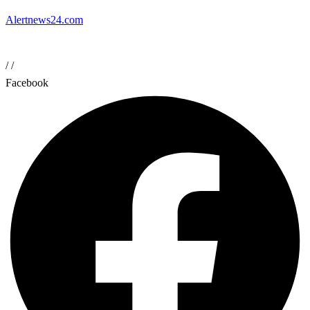
Alertnews24.com
/
/
Facebook