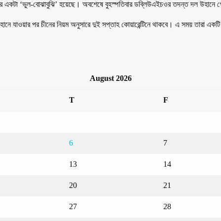
রে একটা ‘ভুল-বোঝাবুঝি’ হয়েছে। অবশেষে বুহস্পতিবার ডব্লিউএইচওর তদন্ত দল উহানে
উহানে যাওয়ার পর চীনের নিয়ম অনুসারে দুই সপ্তাহ কোয়ারেন্টিনে থাকবে। এ সময় তারা এক
August 2026
T
F
6
7
13
14
20
21
27
28