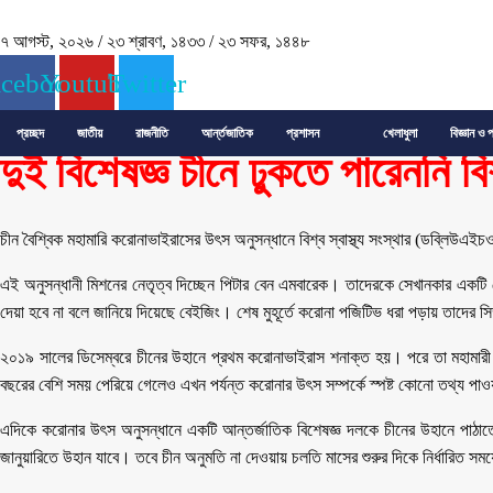
৭ আগস্ট, ২০২৬
/
২৩ শ্রাবণ, ১৪৩৩
/
২৩ সফর, ১৪৪৮
acebook
Youtube
Twitter
প্রচ্ছদ
জাতীয়
রাজনীতি
আর্ন্তজাতিক
প্রশাসন
খেলাধুলা
বিজ্ঞান ও প
দুই বিশেষজ্ঞ চীনে ঢুকতে পারেননি বিশ্
চীন বৈশ্বিক মহামারি করোনাভাইরাসের উৎস অনুসন্ধানে বিশ্ব স্বাস্থ্য সংস্থার (ডব্লিউ
এই অনুসন্ধানী মিশনের নেতৃত্ব দিচ্ছেন পিটার বেন এমবারেক। তাদেরকে সেখানকার একটি হ
দেয়া হবে না বলে জানিয়ে দিয়েছে বেইজিং। শেষ মুহূর্তে করোনা পজিটিভ ধরা পড়ায় তাদের সি
২০১৯ সালের ডিসেম্বরে চীনের উহানে প্রথম করোনাভাইরাস শনাক্ত হয়। পরে তা মহামারী 
বছরের বেশি সময় পেরিয়ে গেলেও এখন পর্যন্ত করোনার উৎস সম্পর্কে স্পষ্ট কোনো তথ্য পা
এদিকে করোনার উৎস অনুসন্ধানে একটি আন্তর্জাতিক বিশেষজ্ঞ দলকে চীনের উহানে পাঠা
জানুয়ারিতে উহান যাবে। তবে চীন অনুমতি না দেওয়ায় চলতি মাসের শুরুর দিকে নির্ধারিত স