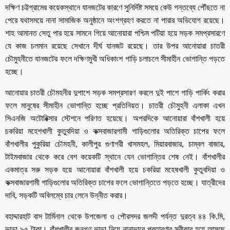
দক্ষিণ চট্টগ্রামের কয়েকস্থানে যানজটের কারণে সুনির্দিষ্ট সময়ে কেউ গন্তব্যে পৌঁছতে না
পেরে যথাসময়ে নানা সামাজিক অনুষ্ঠানে অংশগ্রহণ করতে না পারার অভিযোগ রয়েছে।
শাহ আমানত সেতু পার হয়ে সামনে গিয়ে আনোয়ারা পশ্চিম পটিয়া হয়ে সড়ক সমপ্রসারণে
যে কাজ চলমান রয়েছে সেখানে দীর্ঘ যানজট রয়েছে। তার উপর আনোয়ারা চাতরী
চৌমুহনীতে যানজটের ফলে দক্ষিণমুখী অধিকাংশ গাড়ি চলাচলে সীমাহীন ভোগান্তি পড়তে
হচ্ছে।
আনোয়ার চাতরী চৌমহনীর দুপাশে সড়ক সমপ্রসারণ করলে দুই পাশে গাড়ি পার্কিং করার
ফলে মানুষের সীমাহীন ভোগান্তি হচ্ছে প্রতিনিয়ত। চাতরী চৌমুহনী এলাকা এখন
সিএনজি অটোরিক্সার স্টেশনে পরিণত হয়েছে। অপরদিকে আনোয়ারা বাঁশখালী হয়ে
চকরিয়া মহেশখালী কুতুবদিয়া ও কক্সবাজারগামী গাড়িগুলোর অতিরিক্ত চাপের ফলে
বাঁশখালীর পুকুরিয়া চৌমহনী, কালীপুর গুণাগরী খাসমহল, মিয়ারবাজার, চাম্বল বাজার,
টাইমবাজার থেকে করে বেশ কয়েকটি স্থানে যেন ভোগান্তির শেষ নেই। বাঁশখালীর
একমাত্র সরু সড়ক হয়ে আনোয়ারা বাঁশখালী হয়ে চকরিয়া মহেষখালী কুতুবদিয়া ও
কক্সবাজারগামী গাড়িগুলোর অতিরিক্ত চাপের ফলে ভোগান্তিতে পড়তে হচ্ছে। যাত্রীদের
দাবি, সড়কটি অবিলম্বে চার লেনে উন্নীত করার।
বহাদ্দারহাট বাস টার্মিনাল থেকে উপজেলা ও পৌরসদর জলদী পর্যন্ত দুরত্ব ৪৪ কি.মি,
ভাড়া ৯৫ টাকা। বাঁশখালীর জনগণ ভাড়া নিয়ে নানাভাবে প্রতারণার স্বীকার হয়ে আসছে