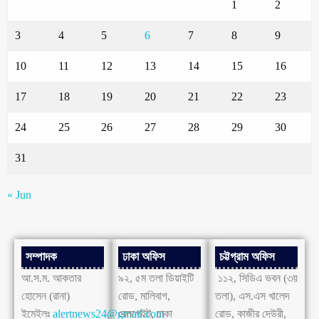
1
2
3
4
5
6
7
8
9
10
11
12
13
14
15
16
17
18
19
20
21
22
23
24
25
26
27
28
29
30
31
« Jun
সম্পাদক
ঢাকা অফিস
চট্টগ্রাম অফিস
আ.স.ম. আকতার
৯২, ৫ম তলা ডিয়াইটি
১১২, সিডিএ ভবন (৩য়
হোসেন (রানা)
রোড, মালিবাগ,
তলা), এস.এস খালেদ
ইমেইলঃ
alertnews24@gmail.com
রেলগেইট, ঢাকা
রোড, কাজীর দেউরী,