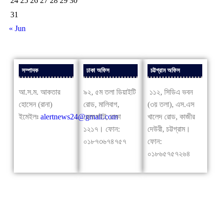
24
25
26
27
28
29
30
31
« Jun
সম্পাদক
ঢাকা অফিস
চট্টগ্রাম অফিস
আ.স.ম. আকতার
৯২, ৫ম তলা ডিয়াইটি
১১২, সিডিএ ভবন
হোসেন (রানা)
রোড, মালিবাগ,
(৩য় তলা), এস.এস
ইমেইলঃ
alertnews24@gmail.com
রেলগেইট, ঢাকা
খালেদ রোড, কাজীর
১২১৭। ফোন:
দেউরী, চট্টগ্রাম।
০১৮৭৩৬৭৪৭৫৭
ফোন:
০১৮৬৫৭৫৭২৬৪