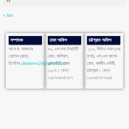
31
« Jun
সম্পাদক
ঢাকা অফিস
চট্টগ্রাম অফিস
আ.স.ম. আকতার
৯২, ৫ম তলা ডিয়াইটি
১১২, সিডিএ ভবন (৩য়
হোসেন (রানা)
রোড, মালিবাগ,
তলা), এস.এস খালেদ
ইমেইলঃ
alertnews24@gmail.com
রেলগেইট, ঢাকা
রোড, কাজীর দেউরী,
১২১৭। ফোন:
চট্টগ্রাম। ফোন:
০১৮৭৩৬৭৪৭৫৭
০১৮৬৫৭৫৭২৬৪