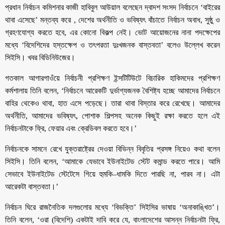
প্রধান নির্বাচন কমিশনার কাজী হাবিবুল আউয়াল বলেছেন দ্বাদশ সংসদ নির্বাচনে ‘বাইরের
থাবা এসেছে’ মন্তব্য করে , দেশের অর্থনীতি ও ভবিষ্যৎ বাঁচাতে নির্বাচন অবাধ, সুষ্ঠু ও
গ্রহণযোগ্য করতে হবে, এর কোনো বিকল্প নেই। ভোট আয়োজনের নানা পদক্ষেপের
মধ্যে ‘বিদেশিদের হস্তক্ষেপ ও তৎপরতা দুঃখজনক বাস্তবতা’ বলেও উল্লেখ করেন
সিইসি। খবর বিডিনিউজের।
গতকাল আগারগাওঁয়ে নির্বাচনী প্রশিক্ষণ ইন্সটিটিউটে বিচারিক হাকিমদের প্রশিক্ষণ
কর্মশালায় তিনি বলেন, ‘নির্বাচনে আরেকটি দুর্ভাগ্যজনক বৈশিষ্ট্য হচ্ছে আমাদের নির্বাচনে
বাহির থেকেও থাবা, হাত এসে পড়েছে। তারা থাবা বিস্তার করে রেখেছে। আমাদের
অর্থনীতি, আমাদের ভবিষ্যৎ, পোশাক শিল্পসহ অনেক কিছুই রক্ষা করতে হলে এই
নির্বাচনটাকে ফ্রি, ফেয়ার এবং ক্রেডিবল করতে হবে।’
নির্বাচনকে সামনে রেখে যুক্তরাষ্ট্রের দেওয়া বিভিন্ন বিবৃতির প্রসঙ্গ নিয়েও কথা বলেন
সিইসি। তিনি বলেন, ‘আমাকে যেভাবে ইউনাইটেড স্টেট কমান্ড করতে পারে। আমি
সেভাবে ইউনাইটেড স্টেটেসে গিয়ে হুমকি–ধামকি দিতে পারছি না, পারব না। এটা
আরেকটা বাস্তবতা।’
নির্বাচন ঘিরে রাজনৈতিক দলগুলোর মধ্যে ‘বিভক্তি’ সিইসির ভাষায় ‘অনাকাঙ্খিত’।
তিনি বলেন, ‘ওরা (বিদেশি) একটাই দাবি করে যে, বাংলাদেশের আসন্ন নির্বাচনটা ফ্রি,