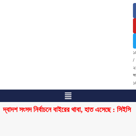
৮
আ
২
/
২
শ্
১
/
২
স
১
দ্বাদশ সংসদ নির্বাচনে বাইরের থাবা, হাত এসেছে : সিইসি