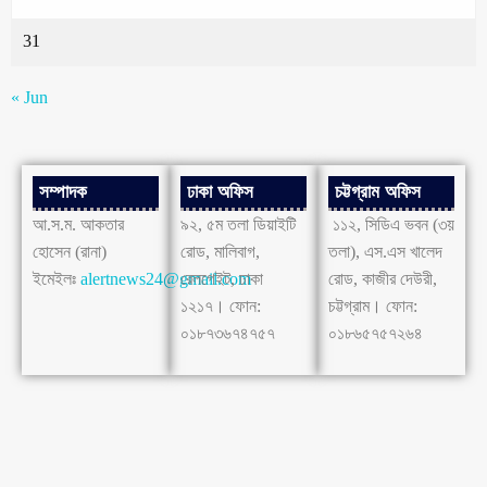
31
« Jun
সম্পাদক
ঢাকা অফিস
চট্টগ্রাম অফিস
আ.স.ম. আকতার
৯২, ৫ম তলা ডিয়াইটি
১১২, সিডিএ ভবন (৩য়
হোসেন (রানা)
রোড, মালিবাগ,
তলা), এস.এস খালেদ
ইমেইলঃ
alertnews24@gmail.com
রেলগেইট, ঢাকা
রোড, কাজীর দেউরী,
১২১৭। ফোন:
চট্টগ্রাম। ফোন:
০১৮৭৩৬৭৪৭৫৭
০১৮৬৫৭৫৭২৬৪