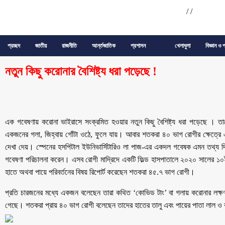
/
/
প্রচ্ছদ
জাতীয়
রাজনীতি
আর্ন্তজাতিক
প্রশাসন
খেলাধুলা
বিজ্ঞান ও প
নতুন কিছু করোনার বৈশিষ্ট্য ধরা পড়েছে !
এক গবেষণায় করোনা ভাইরাসে সংক্রমিত হওয়ার নতুন কিছু বৈশিষ্ট্য ধরা পড়েছে । তা
একজনের গলা, জিহ্বায় গোঁটা ওঠে, ফুলে যায়। আবার শতকরা ৪০ ভাগ রোগীর ক্ষেত্রে
দেখা দেয়। স্পেনের হসপিটাল ইউনিভার্সিটারিও লা পাজ-এর একদল গবেষক এমন তথ্য 
গবেষণা পরিচালনা করেন। এসব রোগী মাদ্রিদে একটি ফিল্ড হাসপাতালে ২০২০ সালের ১০ই 
হাতে অথবা পায়ে পরিবর্তনের বিষয় রিপোর্ট করেছেন শতকরা ৪৫.৭ ভাগ রোগী।
প্রতি চারজনের মধ্যে একজন বলেছেন তারা কথিত ‘কোভিড টাং’ বা গলায় করোনার লক্ষণযুক
গেছে। শতকরা প্রায় ৪০ ভাগ রোগী বলেছেন তাদের হাতের তালু এবং পায়ের পাতা লাল 