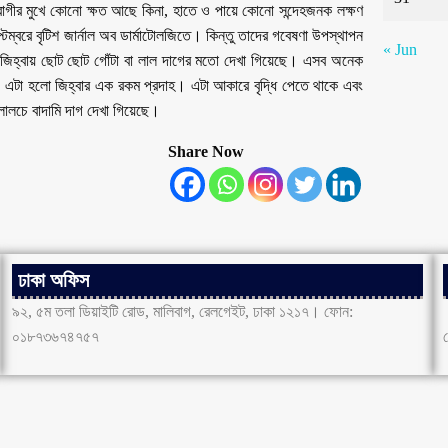
রোগীর মুখে কোনো ক্ষত আছে কিনা, হাতে ও পায়ে কোনো সন্দেহজনক লক্ষণ
বরে বৃটিশ জার্নাল অব ডার্মাটোলজিতে। কিন্তু তাদের গবেষণা উপস্থাপন
« Jun
 জিহ্বায় ছোট ছোট গোঁটা বা লাল দাগের মতো দেখা গিয়েছে। এসব অনেক
এটা হলো জিহ্বার এক রকম প্রদাহ। এটা আকারে বৃদ্ধি পেতে থাকে এবং
লালচে বাদামি দাগ দেখা গিয়েছে।
Share Now
ঢাকা অফিস
৯২, ৫ম তলা ডিয়াইটি রোড, মালিবাগ, রেলগেইট, ঢাকা ১২১৭। ফোন:
০১৮৭৩৬৭৪৭৫৭