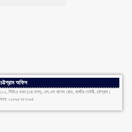
চট্টগ্রাম অফিস
১১২, সিডিএ ভবন (৩য় তলা), এস.এস খালেদ রোড, কাজীর দেউরী, চট্টগ্রাম।
ফোন: ০১৮৬৫৭৫৭২৬৪