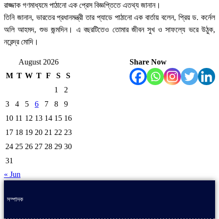
রাজ্জাক গণমাধ্যমে পাঠানো এক প্রেস বিজ্ঞপ্তিতে এতথ্য জানান।
তিনি জানান, ভারতের প্রধানমন্ত্রী তার প্যাডে পাঠানো এক বার্তায় বলেন, প্রিয় ড. কর্নেল
অলি আহমদ, শুভ জন্মদিন। এ বছরটিতেও তোমার জীবন সুখ ও সাফল্যে ভরে উঠুক,
নরেন্দ্র মোদি।
August 2026
Share Now
M
T
W
T
F
S
S
1
2
3
4
5
6
7
8
9
10
11
12
13
14
15
16
17
18
19
20
21
22
23
24
25
26
27
28
29
30
31
« Jun
সম্পাদক