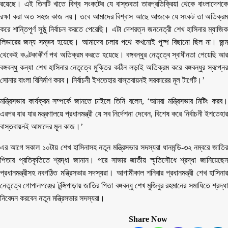
রয়েছে। এই তিনটি খাতে বিশ্ব সংকটের যে বাস্তবতা তারপ্রতিক্রিয়া থেকে বাংলাদেশকে
রক্ষা করা অত সহজ কাজ নয়। তবে আমাদের বিশ্বাস আছে আজকে যে সংকট তা অতিক্রম
করে শান্তিপূর্ণ সুষ্ঠু নির্বাচন করতে পেরেছি। এটা দেশরত্ন জননেত্রী শেখ হাসিনার ম্যাজিক
লিডারের জন্য সম্ভব হয়েছে। আমাদের চলার পথে কখনোই পুষ্প বিছানো ছিল না। জন্ম
থেকেই কণ্টকাকীর্ণ পথ অতিক্রম করতে হয়েছে। বঙ্গবন্ধুর নেতৃত্বে স্বাধীনতা পেয়েছি আর
বঙ্গবন্ধু কন্যা শেখ হাসিনার নেতৃত্বে মুক্তির কঠিন লড়াই অতিক্রম করে বঙ্গবন্ধুর স্বপ্নের
সোনার বাংলা বিনির্মাণ করব। নির্বাচনী ইশতেহার বাস্তবায়নই সরকারের মূল টার্গেট।’
মন্ত্রিসভার কার্যক্রম সম্পর্কে জানতে চাইলে তিনি বলেন, ‘আমরা মন্ত্রিসভার মিটিং করব।
এরপর যার যার মন্ত্রণালয়ে প্রধানমন্ত্রী যে সব নির্দেশনা দেবেন, বিশেষ করে নির্বাচনী ইশতেহার
বাস্তবায়নই আমাদের মূল কাজ।’
এর আগে সকাল ১০টায় শেখ হাসিনাসহ নতুন মন্ত্রিসভার সদস্যরা ধানমন্ডি-৩২ নম্বরে জাতির
পিতার প্রতিকৃতিতে শ্রদ্ধা জানান। পরে সাভার জাতীয় স্মৃতিসৌধে শ্রদ্ধা জানিয়েছেন
প্রধানমন্ত্রীসহ নবগঠিত মন্ত্রিসভার সদস্যরা। আগামীকাল শনিবার প্রধানমন্ত্রী শেখ হাসিনার
নেতৃত্বে গোপালগঞ্জের টুঙ্গিপাড়ায় জাতির পিতা বঙ্গবন্ধু শেখ মুজিবুর রহমানের সমাধিতে শ্রদ্ধা
নিবেদন করবেন নতুন মন্ত্রিসভার সদস্যরা।
Share Now