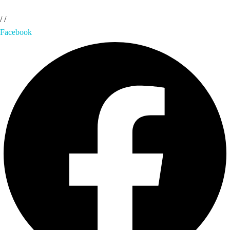
/
/
Facebook