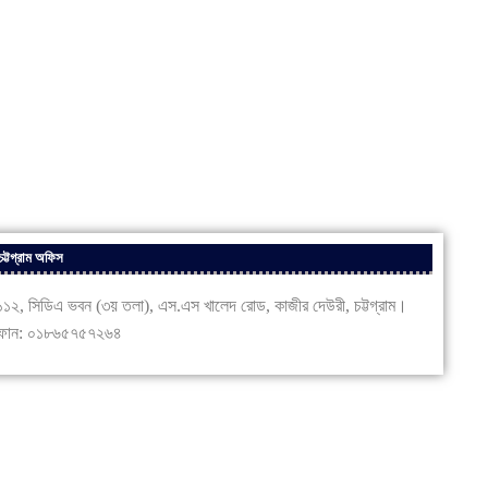
চট্টগ্রাম অফিস
১২, সিডিএ ভবন (৩য় তলা), এস.এস খালেদ রোড, কাজীর দেউরী, চট্টগ্রাম।
োন: ০১৮৬৫৭৫৭২৬৪