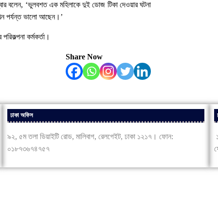
ফিন জব্বার বলেন, ‘ভুলবশত এক মহিলাকে দুই ডোজ টিকা দেওয়ার ঘটনা
 এখন পর্যন্ত ভালো আছেন।’
পরিকল্পনা কর্মকর্তা।
Share Now
ঢাকা অফিস
৯২, ৫ম তলা ডিয়াইটি রোড, মালিবাগ, রেলগেইট, ঢাকা ১২১৭। ফোন:
১
০১৮৭৩৬৭৪৭৫৭
ফ