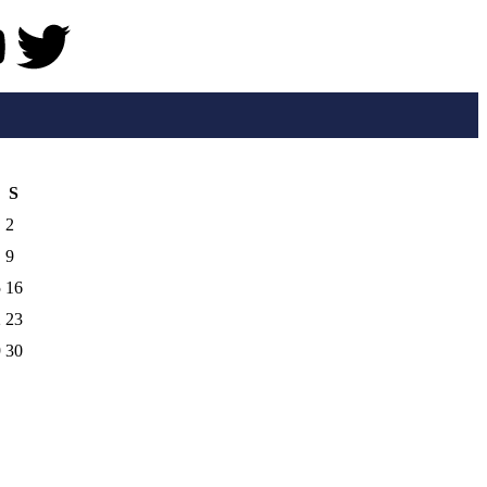
S
2
9
5
16
2
23
9
30