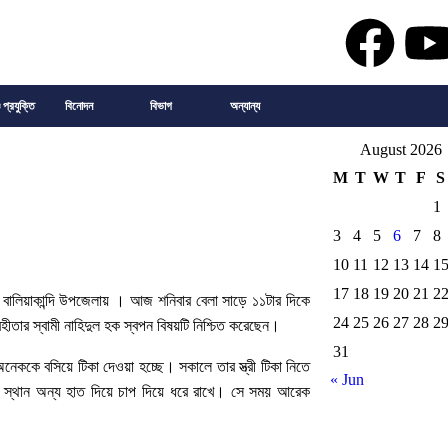
 প্রযুক্তি
বিনোদন
বিভাগ
অন্যান্য
August 2026
M
T
W
T
F
S
1
3
4
5
6
7
8
10
11
12
13
14
1
17
18
19
20
21
2
বালিয়াকান্দি উপজেলায় । আজ শনিবার বেলা সাড়ে ১১টার দিকে
24
25
26
27
28
2
রহীতার স্বামী নাহিদুল হক স্বপন বিষয়টি নিশ্চিত করেছেন।
31
 অনেককে বসিয়ে টিকা দেওয়া হচ্ছে। সকালে তার স্ত্রী টিকা নিতে
« Jun
েওয়ার স্থান অন্য হাত দিয়ে চাপ দিয়ে ধরে রাখে। সে সময় আরেক