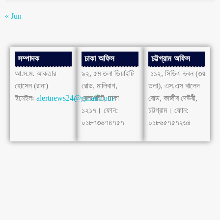
« Jun
সম্পাদক
ঢাকা অফিস
চট্টগ্রাম অফিস
আ.স.ম. আকতার
৯২, ৫ম তলা ডিয়াইটি
১১২, সিডিএ ভবন (৩য়
হোসেন (রানা)
রোড, মালিবাগ,
তলা), এস.এস খালেদ
ইমেইলঃ
alertnews24@gmail.com
রেলগেইট, ঢাকা
রোড, কাজীর দেউরী,
১২১৭। ফোন:
চট্টগ্রাম। ফোন:
০১৮৭৩৬৭৪৭৫৭
০১৮৬৫৭৫৭২৬৪