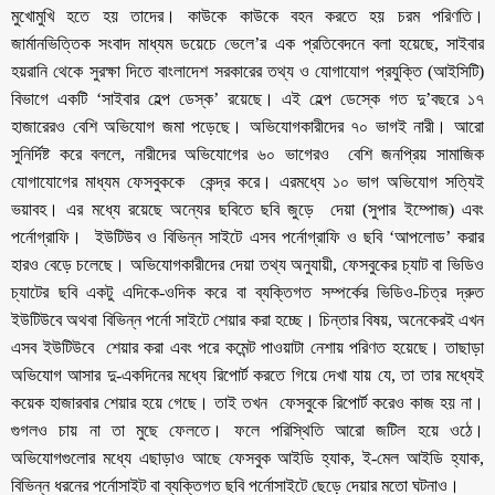
মুখোমুখি হতে হয় তাদের। কাউকে কাউকে বহন করতে হয় চরম পরিণতি।
জার্মানভিত্তিক সংবাদ মাধ্যম ডয়েচে ভেলে’র এক প্রতিবেদনে বলা হয়েছে, সাইবার
হয়রানি থেকে সুরক্ষা দিতে বাংলাদেশ সরকারের তথ্য ও যোগাযোগ প্রযুক্তি (আইসিটি)
বিভাগে একটি ‘সাইবার হেল্প ডেস্ক’ রয়েছে। এই হেল্প ডেস্কে গত দু’বছরে ১৭
হাজারেরও বেশি অভিযোগ জমা পড়েছে। অভিযোগকারীদের ৭০ ভাগই নারী। আরো
সুনির্দিষ্ট করে বললে, নারীদের অভিযোগের ৬০ ভাগেরও বেশি জনপ্রিয় সামাজিক
যোগাযোগের মাধ্যম ফেসবুককে কেন্দ্র করে। এরমধ্যে ১০ ভাগ অভিযোগ সত্যিই
ভয়াবহ। এর মধ্যে রয়েছে অন্যের ছবিতে ছবি জুড়ে দেয়া (সুপার ইম্পোজ) এবং
পর্নোগ্রাফি। ইউটিউব ও বিভিন্ন সাইটে এসব পর্নোগ্রাফি ও ছবি ‘আপলোড’ করার
হারও বেড়ে চলেছে। অভিযোগকারীদের দেয়া তথ্য অনুযায়ী, ফেসবুকের চ্যাট বা ভিডিও
চ্যাটের ছবি একটু এদিকে-ওদিক করে বা ব্যক্তিগত সম্পর্কের ভিডিও-চিত্র দ্রুত
ইউটিউবে অথবা বিভিন্ন পর্নো সাইটে শেয়ার করা হচ্ছে। চিন্তার বিষয়, অনেকেরই এখন
এসব ইউটিউবে শেয়ার করা এবং পরে কমেন্ট পাওয়াটা নেশায় পরিণত হয়েছে। তাছাড়া
অভিযোগ আসার দু-একদিনের মধ্যে রিপোর্ট করতে গিয়ে দেখা যায় যে, তা তার মধ্যেই
কয়েক হাজারবার শেয়ার হয়ে গেছে। তাই তখন ফেসবুকে রিপোর্ট করেও কাজ হয় না।
গুগলও চায় না তা মুছে ফেলতে। ফলে পরিস্থিতি আরো জটিল হয়ে ওঠে।
অভিযোগগুলোর মধ্যে এছাড়াও আছে ফেসবুক আইডি হ্যাক, ই-মেল আইডি হ্যাক,
বিভিন্ন ধরনের পর্নোসাইট বা ব্যক্তিগত ছবি পর্নোসাইটে ছেড়ে দেয়ার মতো ঘটনাও।