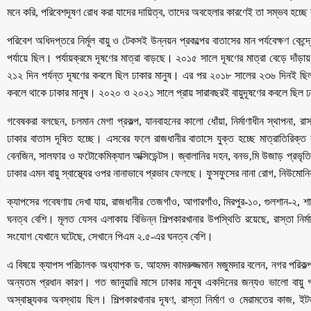
মনে করি, পরিবেশদূষণ রোধ করা যাদের দায়িত্ব, তাদের অবহেলার কারণেই তা সম্ভব হচ্ছে
পরিবেশ অধিদপ্তরে নির্মূল বায়ু ও টেকসই উন্নয়ন প্রকল্পের বাতাসের মান পর্যবেক্ষণ কেন
পর্যায়ে ছিল। পর্যায়ক্রমে দূষণের মাত্রা বাড়ছে। ২০১৫ সালে দূষণের মাত্রা বেড়ে
২১২ দিন পর্যন্ত দূষণের কবলে ছিল ঢাকার মানুষ। এর পর ২০১৮ সালের ২৩৬ দিনই ছিল
কবলে থাকে ঢাকার মানুষ। ২০২০ ও ২০২১ সালে প্রায় সারাবছরই বায়ুদূষণের কবলে ছিল 
গবেষকরা বলছেন, চলমান মেগা প্রকল্প, যানবাহনের কালো ধোঁয়া, নির্মাণাধীন স্থাপনা, রাস
ঢাকার বাতাস দূষিত হচ্ছে। এসবের ফলে রাজধানীর বাতাসে যুক্ত হচ্ছে মাত্রাতিরিক্ত কা
বেনজিন, সালফার ও ফটোকেমিক্যাল অক্সিডেন্টস। জ্বালানির দহন, বনভ‚মি উজাড় প্রভৃতি ক
ঢাকার এমন বায়ু স্বাস্থ্যের ওপর নানাভাবে প্রভাব ফেলছে। ফুসফুসের নানা রোগ, নিউমোন
ক্যাপসের গবেষণায় দেখা যায়, রাজধানীর তেজগাঁও, আগারগাঁও, মিরপুর-১০, গুলশান-২, 
ঘনত্ব বেশি। মূলত যেসব এলাকায় বিভিন্ন শিল্পকারখানার উপস্থিতি রয়েছে, রাস্তা নি
সংযোগ যেখানে ঘটেছে, সেখানে পিএম ২.৫-এর ঘনত্ব বেশি।
এ বিষয়ে ক্যাপস পরিচালক অধ্যাপক ড. আহমদ কামরুজ্জমান মজুমদার বলেন, নগর পরিকল্পন
অন্যতম প্রধান কারণ। গত জানুয়ারি মাসে ঢাকার মানুষ একদিনের জন্যও ভালো বায়ু গ
অস্বাস্থ্যকর অবস্থায় ছিল। শিল্পকারখানার দূষণ, রাস্তা নির্মাণ ও মেরামতের কাজ, 