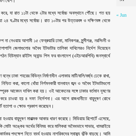
কগুণ বেশি।
 করে, যা রাত ১১টা থেকে ২টার মধ্যে সর্বোচ্চ অবস্থানে পৌঁছে। গত ছয়
« Jun
 ২৪ ঘণ্টার মধ্যে সর্বোচ্চ। রাত ১০টার পর উত্তরবঙ্গ ও দক্ষিণবঙ্গ থেকে
।
প না নেওয়ায় আগামী ১৫ ফেব্রুয়ারি ঢাকা, মানিকগঞ্জ, মুন্সীগঞ্জ, নরসিংদী ও
। পাশাপাশি জেলাগুলোর অবৈধ ইটভাটার তালিকা দাখিলেরও নির্দেশ দিয়েছেন
ন হিউম্যান রাইটস অ্যান্ড পিস ফর বাংলাদেশ (এইচআরপিবি) জনস্বার্থে
ন্ধে ঢাকা শহরের বিভিন্ন নির্মাণাধীন এলাকায় মাটি/বালি/বর্জ্য ঢেকে রাখা,
লন নিশ্চিত করা, কালো ধোঁয়া নির্গমনকারী যানবাহন জব্দ ও অবৈধ ইটভাটাগুলো
সম্পূরক আবেদন দাখিল করা হয়। ওই আবেদনের সঙ্গে ঢাকার বর্তমান দূষণের
ক্ত করে চাওয়া হয় ৪ দফা নির্দেশনা। এর আগে রাজধানীতে বায়ুদূষণ রোধে
্ট হতাশা ও ক্ষোভ প্রকাশ করেছেন।
 হওয়ায় বায়ুদূষণ মারাত্মক আকার ধারণ করেছে। মিডিয়ায় রিপোর্টে এসেছে,
নকি মোটা অঙ্কের অর্থের বিনিময় করে মালিকরা অবৈধভাবে সাভার, ধামরাইয়ে
র্যকর পদক্ষেপ নিতে ব্যর্থ হওয়ায় নাগরিকদের স্বাস্থ্য ঝুঁকি বাড়ছে। আমি