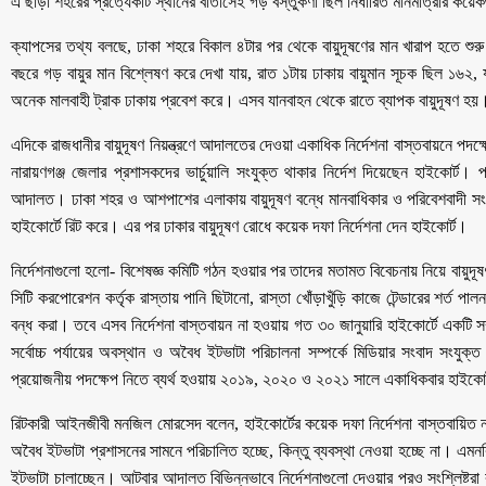
এ ছাড়া শহরের প্রত্যেকটি স্থানের বাতাসেই গড় বস্তুকণা ছিল নির্ধারিত মানমাত্রার কয়ে
ক্যাপসের তথ্য বলছে, ঢাকা শহরে বিকাল ৪টার পর থেকে বায়ুদূষণের মান খারাপ হতে শুরু
বছরে গড় বায়ুর মান বিশ্লেষণ করে দেখা যায়, রাত ১টায় ঢাকায় বায়ুমান সূচক ছিল ১৬২, যা
অনেক মালবাহী ট্রাক ঢাকায় প্রবেশ করে। এসব যানবাহন থেকে রাতে ব্যাপক বায়ুদূষণ হয়
এদিকে রাজধানীর বায়ুদূষণ নিয়ন্ত্রণে আদালতের দেওয়া একাধিক নির্দেশনা বাস্তবায়নে পদক্ষে
নারায়ণগঞ্জ জেলার প্রশাসকদের ভার্চুয়ালি সংযুক্ত থাকার নির্দেশ দিয়েছেন হাইকোর্ট
আদালত। ঢাকা শহর ও আশপাশের এলাকায় বায়ুদূষণ বন্ধে মানবাধিকার ও পরিবেশবাদী সংগঠ
হাইকোর্টে রিট করে। এর পর ঢাকার বায়ুদূষণ রোধে কয়েক দফা নির্দেশনা দেন হাইকোর্ট।
নির্দেশনাগুলো হলো- বিশেষজ্ঞ কমিটি গঠন হওয়ার পর তাদের মতামত বিবেচনায় নিয়ে বায়ুদূষণ ব
সিটি করপোরেশন কর্তৃক রাস্তায় পানি ছিটানো, রাস্তা খোঁড়াখুঁড়ি কাজে টেন্ডারের শর্ত পা
বন্ধ করা। তবে এসব নির্দেশনা বাস্তবায়ন না হওয়ায় গত ৩০ জানুয়ারি হাইকোর্টে একটি 
সর্বোচ্চ পর্যায়ের অবস্থান ও অবৈধ ইটভাটা পরিচালনা সম্পর্কে মিডিয়ার সংবাদ সংযু
প্রয়োজনীয় পদক্ষেপ নিতে ব্যর্থ হওয়ায় ২০১৯, ২০২০ ও ২০২১ সালে একাধিকবার হাইকোর
রিটকারী আইনজীবী মনজিল মোরসেদ বলেন, হাইকোর্টের কয়েক দফা নির্দেশনা বাস্তবায়িত না
অবৈধ ইটভাটা প্রশাসনের সামনে পরিচালিত হচ্ছে, কিন্তু ব্যবস্থা নেওয়া হচ্ছে না। এম
ইটভাটা চালাচ্ছেন। আটবার আদালত বিভিন্নভাবে নির্দেশনাগুলো দেওয়ার পরও সংশ্লিষ্টরা কা