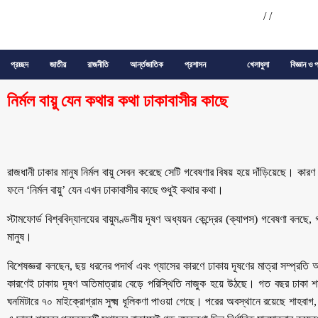
/
/
প্রচ্ছদ
জাতীয়
রাজনীতি
আর্ন্তজাতিক
প্রশাসন
খেলাধুলা
বিজ্ঞান ও প
নির্মল বায়ু যেন কথার কথা ঢাকাবাসীর কাছে
রাজধানী ঢাকার মানুষ নির্মল বায়ু সেবন করেছে সেটি গবেষণার বিষয় হয়ে দাঁড়িয়েছে। কারণ
ফলে ‘নির্মল বায়ু’ যেন এখন ঢাকাবাসীর কাছে শুধুই কথার কথা।
স্টামফোর্ড বিশ্ববিদ্যালয়ের বায়ুমণ্ডলীয় দূষণ অধ্যয়ন কেন্দ্রের (ক্যাপস) গবেষণা বলছে
মানুষ।
বিশেষজ্ঞরা বলছেন, ছয় ধরনের পদার্থ এবং গ্যাসের কারণে ঢাকায় দূষণের মাত্রা সম্প্রতি অ
কারণেই ঢাকায় দূষণ অতিমাত্রায় বেড়ে পরিস্থিতি নাজুক হয়ে উঠছে। গত বছর ঢাকা শ
ঘনমিটারে ৭০ মাইক্রোগ্রাম সুক্ষ্ম ধূলিকণা পাওয়া গেছে। পরের অবস্থানে রয়েছে শাহবাগ, 