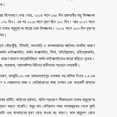
 না।
্দ্রের বিশ্লেষণে দেখা গেছে, ২০১৪ সালে ১৬৫ দিন রাজধানীর বায়ু বিপজ্জনক
 দাঁড়ায় ১৭৮ দিন। এর পর ২০১৬ সালে দূষণ ছিল ১৯২ দিন। আর ২০১৭ সালে
 ঢাকার বায়ুদূষণের মাত্রা চরম বিপজ্জনক। ২০১৯ সালে ২৮৩ দিন দূষণের
ঢাকা।
্তা খোঁড়াখুঁড়ি, ইটভাটা, বসতবাড়ি ও কলকারখানার বর্জ্যসহ নানাবিধ কারণে
র্বন ডাইঅক্সাইড, কার্বন মনোক্সাইড, সিসা, নাইট্রোজেন, হাইড্রোকার্বন,
ারণে বাতাসে মাত্রাতিরিক্ত কার্বন ডাইঅক্সাইডের মাত্রা বাড়িয়ে তুলছে।
িয়া, অ্যাজমা, শ্বাসকষ্টসহ বিভিন্ন জটিলতায় পড়ছেন নগরবাসী।
শাহবাগ, ধানমন্ডি-৩২ এবং আবদুল্লাহপুর এলাকায় গড় মাসিক পিএম ২.৫-এর
র্মাণ ও মেরামতের কাজ ও মেট্রোরেলের কাজ চলমান এবং কয়েকটি রাস্তার
ায় ঘাটতি, আইনের দুর্বলতা, আইন প্রয়োগে সীমাবদ্ধতা ঢাকার বায়ুদূষণের
্রহণ করতে পারেনি। বায়ুর মান বেশিরভাগ সময় অস্বাস্থ্যকর থেকে খুবই
ইটভাটা এবং যানবাহনের দূষণ বেড়ে যাওয়া বড় কারণ। সঙ্গে বায়ুদূষণ রোধে