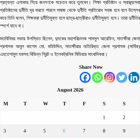
প্রত্যন্ত এলাকায় গিয়ে জনগণকে সচেতন করে তুলবেন। শিক্ষা প্রতিষ্ঠান ও স্বাস্থ্যসেবা
প্রতিষ্ঠানের দুর্নীতি দূর করতে পারলে সমাজ থেকে দুর্নীতি প্রতিরোধ সহজ হবে বলে উল্লেখ
করে তিনি বলেন, শিক্ষকরা দুর্নীতিমুক্ত হলে ছাত্র-ছাত্রীরাও দুর্নীতিমুক্ত হবে। তারা দুর্নীতির
স্পর্শে যাবে না।
মতবিনিময় সভায় উপস্থিত ছিলেন, দুদকের মহাপরিচালক শামসুল আরেফিন, সাতক্ষীরা জেলা
প্রশাসক আবুল কাশেম মো. মহিউদ্দিন, সাতক্ষীরার অতিরিক্ত জেলা প্রশাসক (সার্বিক)
এহতেশামুল হকসহ বিভিন্ন প্রিন্ট ও ইলেকট্রনিক মিডিয়ার সাংবাদিকরা।
Share Now
August 2026
M
T
W
T
F
S
S
1
2
3
4
5
6
7
8
9