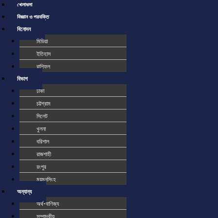
খেলাধুলা
বিজ্ঞান ও প্রযুক্তি
বিনোদন
মিডিয়া
ইতিহাস
রাশিফল
বিভাগ
ঢাকা
চট্টগ্রাম
সিলেট
খুলনা
বরিশাল
রাজশাহী
রংপুর
ময়মনসিংহ
অন্যান্য
অর্থ-বাণিজ্য
সম্পাদকীয়