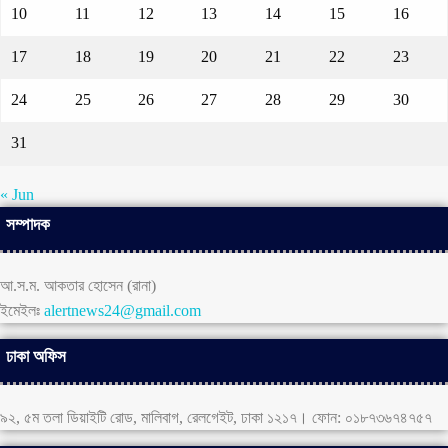
10
11
12
13
14
15
16
17
18
19
20
21
22
23
24
25
26
27
28
29
30
31
« Jun
সম্পাদক
আ.স.ম. আকতার হোসেন (রানা)
ইমেইলঃ
alertnews24@gmail.com
ঢাকা অফিস
৯২, ৫ম তলা ডিয়াইটি রোড, মালিবাগ, রেলগেইট, ঢাকা ১২১৭। ফোন: ০১৮৭৩৬৭৪৭৫৭