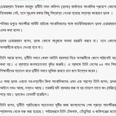
চেয়ারম্যান ইকবাল মাহমুদ দুর্নীতি দমন কমিশন (দুদক) কার্যালয়ে সাংবাদিক প্রবেশে কোনো
নিষেধাজ্ঞা নেই, তবে শৃঙ্খলা রক্ষায় কিছু সিদ্ধান্ত নেওয়া হয়েছে মন্তব্য করেছেন দুদক ।
শনিবার দুপুরে সাতক্ষীরা সার্কিট হাউজে সাংবাদিকদের সঙ্গে মতবিনিময়কালে দুদক চেয়ারম্যান
এসব কথা বলেন।
দুদক চেয়ারম্যান বলেন, দুদক কোনো মানুষকে অযথা হয়রানি করবে না। তবে কোনো
অপরাধীকে ছাড়ও দেওয়া হবে না।
তিনি আরো বলেন, দুর্নীতি দমনে কেবল আইনি ব্যবস্থা নিয়ে অপরাধীকে জেলে পাঠানোই বড়
কথা নয়। এ ব্যাপারে জনসচেতনতা বৃদ্ধি জরুরি। এ প্রসঙ্গে তিনি দেশের ৮৫ লাখ শিশু
শিক্ষার্থীদের সচেতন করে দুর্নীতি দমনে ভূমিকা রাখতে চান বলে উল্লেখ করেন।
এ সময় দুদক এখনো নখ-দন্তহীন কিনা সাংবাদিকদের এমন এক প্রশ্নে তিনি বলেন, দুদক
আইনে নখও আছে, দন্তও আছে। তরবারি যদি ব্যবহার করা না হয় তাহলে তাতে জং (মরিচা)
পড়ে যায়। দুদকেও তেমনটি হয়েছিল।
তিনি বলেন, দুর্নীতি প্রতিরোধে সচেতনতা সৃষ্টির কাজ বাংলাদেশের শেষ প্রান্ত সাতক্ষীরার
শ্যামনগর থেকে শুরু করা হয়েছে। পর্যায়ক্রমে তিনি টেকনাফ, তেঁতুলিয়া ও জকিগঞ্জের মতো