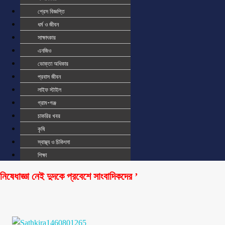
প্রেস বিজ্ঞপ্তি
ধর্ম ও জীবন
সাক্ষাৎকার
এনজিও
ভোক্তা অধিকার
প্রবাস জীবন
লাইফ স্টাইল
গ্রাম-গঞ্জ
চাকরির খবর
কৃষি
স্বাস্থ্য ও চিকিৎসা
শিক্ষা
নিষেধাজ্ঞা নেই দুদকে প্রবেশে সাংবাদিকদের ’