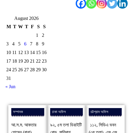
August 2026
M
T
W
T
F
S
S
1
2
3
4
5
6
7
8
9
10
11
12
13
14
15
16
17
18
19
20
21
22
23
24
25
26
27
28
29
30
31
« Jun
সম্পাদক
ঢাকা অফিস
চট্টগ্রাম অফিস
আ.স.ম. আকতার
৯২, ৫ম তলা ডিয়াইটি
১১২, সিডিএ ভবন
হোসেন (রানা)
রোড, মালিবাগ,
(৩য় তলা), এস.এস