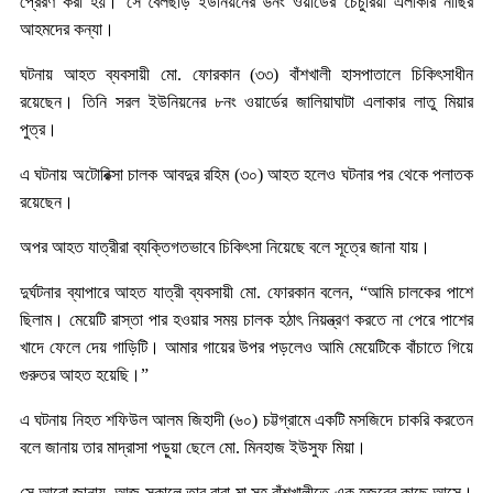
প্রেরণ করা হয়। সে বৈলছড়ি ইউনিয়নের ৬নং ওয়ার্ডের চেচুরিয়া এলাকার নাছির
আহমদের কন্যা।
ঘটনায় আহত ব্যবসায়ী মো. ফোরকান (৩৩) বাঁশখালী হাসপাতালে চিকিৎসাধীন
রয়েছেন। তিনি সরল ইউনিয়নের ৮নং ওয়ার্ডের জালিয়াঘাটা এলাকার লাতু মিয়ার
পুত্র।
এ ঘটনায় অটোরিক্সা চালক আবদুর রহিম (৩০) আহত হলেও ঘটনার পর থেকে পলাতক
রয়েছেন।
অপর আহত যাত্রীরা ব্যক্তিগতভাবে চিকিৎসা নিয়েছে বলে সূত্রে জানা যায়।
দুর্ঘটনার ব্যাপারে আহত যাত্রী ব্যবসায়ী মো. ফোরকান বলেন, “আমি চালকের পাশে
ছিলাম। মেয়েটি রাস্তা পার হওয়ার সময় চালক হঠাৎ নিয়ন্ত্রণ করতে না পেরে পাশের
খাদে ফেলে দেয় গাড়িটি। আমার গায়ের উপর পড়লেও আমি মেয়েটিকে বাঁচাতে গিয়ে
গুরুতর আহত হয়েছি।”
এ ঘটনায় নিহত শফিউল আলম জিহাদী (৬০) চট্টগ্রামে একটি মসজিদে চাকরি করতেন
বলে জানায় তার মাদ্রাসা পড়ুয়া ছেলে মো. মিনহাজ ইউসুফ মিয়া।
সে আরো জানায়, আজ সকালে তার বাবা-মা সহ বাঁশখালীতে এক হজুরের কাছে আসে।