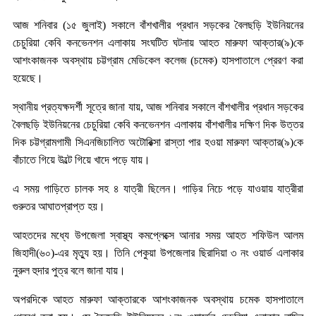
আজ শনিবার (১৫ জুলাই) সকালে বাঁশখালীর প্রধান সড়কের বৈলছড়ি ইউনিয়নের
চেচুরিয়া কেবি কনভেনশন এলাকায় সংঘটিত ঘটনায় আহত মারুফা আক্তার(৯)কে
আশংকাজনক অবস্থায় চট্টগ্রাম মেডিকেল কলেজ (চমেক) হাসপাতালে প্রেরণ করা
হয়েছে।
স্থানীয় প্রত্যক্ষদর্শী সূত্রে জানা যায়, আজ শনিবার সকালে বাঁশখালীর প্রধান সড়কের
বৈলছড়ি ইউনিয়নের চেচুরিয়া কেবি কনভেনশন এলাকায় বাঁশখালীর দক্ষিণ দিক উত্তর
দিক চট্টগ্রামগামী সিএনজিচালিত অটোরিক্সা রাস্তা পার হওয়া মারুফা আক্তার(৯)কে
বাঁচাতে গিয়ে উল্টে গিয়ে খাদে পড়ে যায়।
এ সময় গাড়িতে চালক সহ ৪ যাত্রী ছিলেন। গাড়ির নিচে পড়ে যাওয়ায় যাত্রীরা
গুরুতর আঘাতপ্রাপ্ত হয়।
আহতদের মধ্যে উপজেলা স্বাস্থ্য কমপ্লেক্সে আনার সময় আহত শফিউল আলম
জিহাদী(৬০)-এর মৃত্যু হয়। তিনি পেকুয়া উপজেলার ছিরাদিয়া ৩ নং ওয়ার্ড এলাকার
নুরুল হুদার পুত্র বলে জানা যায়।
অপরদিকে আহত মারুফা আক্তারকে আশংকাজনক অবস্থায় চমেক হাসপাতালে