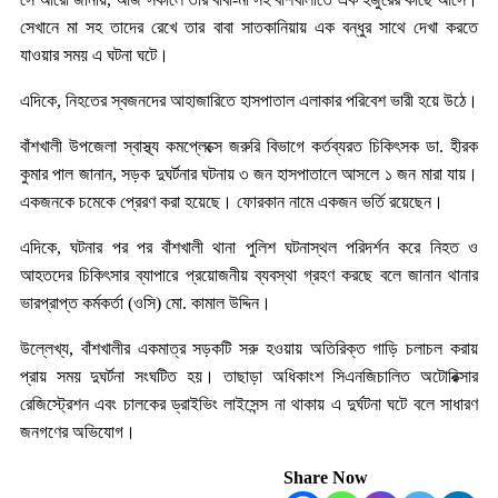
সেখানে মা সহ তাদের রেখে তার বাবা সাতকানিয়ায় এক বন্ধুর সাথে দেখা করতে
যাওয়ার সময় এ ঘটনা ঘটে।
এদিকে, নিহতের স্বজনদের আহাজারিতে হাসপাতাল এলাকার পরিবেশ ভারী হয়ে উঠে।
বাঁশখালী উপজেলা স্বাস্থ্য কমপ্লেক্সে জরুরি বিভাগে কর্তব্যরত চিকিৎসক ডা. হীরক
কুমার পাল জানান, সড়ক দুঘর্টনার ঘটনায় ৩ জন হাসপাতালে আসলে ১ জন মারা যায়।
একজনকে চমেকে প্রেরণ করা হয়েছে। ফোরকান নামে একজন ভর্তি রয়েছেন।
এদিকে, ঘটনার পর পর বাঁশখালী থানা পুলিশ ঘটনাস্থল পরিদর্শন করে নিহত ও
আহতদের চিকিৎসার ব্যাপারে প্রয়োজনীয় ব্যবস্থা গ্রহণ করছে বলে জানান থানার
ভারপ্রাপ্ত কর্মকর্তা (ওসি) মো. কামাল উদ্দিন।
উল্লেখ্য, বাঁশখালীর একমাত্র সড়কটি সরু হওয়ায় অতিরিক্ত গাড়ি চলাচল করায়
প্রায় সময় দুঘর্টনা সংঘটিত হয়। তাছাড়া অধিকাংশ সিএনজিচালিত অটোরিক্সার
রেজিস্ট্রেশন এবং চালকের ড্রাইভিং লাইসেন্স না থাকায় এ দুর্ঘটনা ঘটে বলে সাধারণ
জনগণের অভিযোগ।
Share Now