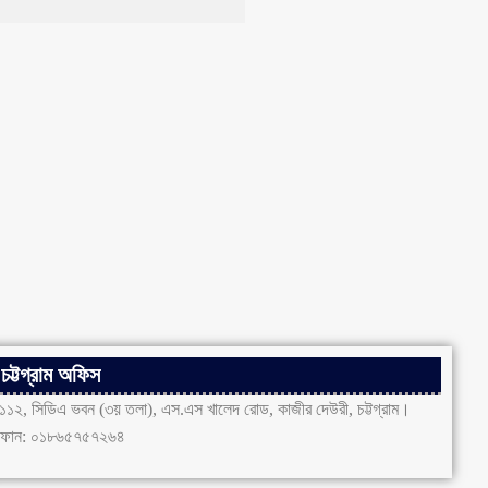
চট্টগ্রাম অফিস
১১২, সিডিএ ভবন (৩য় তলা), এস.এস খালেদ রোড, কাজীর দেউরী, চট্টগ্রাম।
ফোন: ০১৮৬৫৭৫৭২৬৪