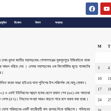
্রযুক্তি
বিনোদন
বিভাগ
অন্যান্য
M
T
 ঢাকা-খুলনা জাতীয় মহাসড়কের গোপালগঞ্জের মুকসুদপুরে ইজিবাইকে থাকা
করে আগুন ধরিয়ে দেয় । এসময় মহাসড়কের এক কিলোমিটার জুড়ে যানজটের
3
4
রে।
10
1
িশ্চিত করেন ভাঙা হাইওয়ে থানা পুলিশের উপ-পরিদর্শক মো.আবু নোমান।
17
1
ম (৬০) ও একই ইউনিয়নের আব্দুল হকের ছেলে হায়াত শেখ (৬৫) এবং আহতরা
ি বেগম (৪৭)। নিহতের সংখ্যা আরও বাড়তে পারে বলে ধারনা করা হচ্ছে।
24
2
দোলা পরিবহনের একটি যাত্রীবাহী বাস খুলনার দিকে যাচ্ছিলো। পথিমধ্যে
31