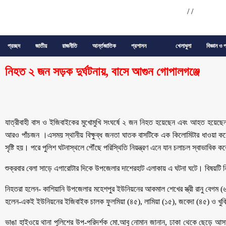
/
/
প্রচ্ছদ
জাতীয়
রাজনীতি
আর্ন্তজাতিক
প্রশাসন
খেলাধুলা
বিজ্ঞান ও প
নিহত ২ জন সড়ক দুর্ঘটনায়, বাসে আগুন গোপালগঞ্জে
যাত্রীবাহী বাস ও ইজিবাইকের মুখোমুখি সংঘর্ষে ২ জন নিহত হয়েছেন এবং আহত হয়েছেন
আরও পাঁচজন ।এসময় স্থানীয় বিক্ষুব্ধ জনতা ঘাতক বাসটিকে এক কিলোমিটার ধাওয়া 
সৃষ্টি হয়। পরে পুলিশ ঘটনাস্থলে পৌঁছে পরিস্থিতি নিয়ন্ত্রণ এনে যান চলাচল স্বাভাবিক ক
শুক্রবার বেলা সাড়ে এগারোটার দিকে উপজেলার দাশেরহাট এলাকায় এ ঘটনা ঘটে। বিষয়টি ন
নিহতরা হলেন- কাশিয়ানি উপজেলার মহেশপুর ইউনিয়নের আকমাল শেখের স্ত্রী রানু বেগ
হলেন-একই ইউনিয়নের ইজিবাইক চালক ফুলমিয়া (৪৫), লামিয়া (১৫), জবেদা (৪৫) ও খুক
ভাঙা হাইওয়ে থানা পুলিশের উপ-পরিদর্শক মো.আবু নোমান জানান, ঢাকা থেকে ছেড়ে আসা 