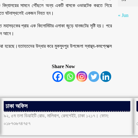
িক বিদ্যালয়ের সামনে পৌঁছলে অন্য একটি বাসকে ওভারটেক করতে গিয়ে
য়। এতে ঘটনাস্থলেই একজন নিহত হন।
« Jun
ে মহাসড়কের প্রায় এক কিলোমিটার এলাকা জুড়ে যানজটের সৃষ্টি হয়। পরে
্রনে আনে।
হয়েছে।হতাহতদের উদ্ধার করে মুকসুদপুর উপজেলা স্বাস্থ্য-কমপ্লেক্সে
Share Now
ঢাকা অফিস
৯২, ৫ম তলা ডিয়াইটি রোড, মালিবাগ, রেলগেইট, ঢাকা ১২১৭। ফোন:
০১৮৭৩৬৭৪৭৫৭