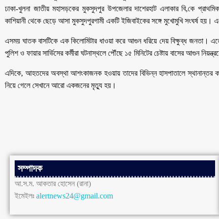
ঢাকা-খুলনা জাতীয় মহাসড়কের মুকসুদপুর উপজেলার দাশেরহাট এলাকার বি,কে প্রাথম
কাশিয়ানী থেকে ছেড়ে আসা মুকসুদপুরগামী একটি ইজিবাইকের সঙ্গে মুখোমুখি সংঘর্ষ হ
এসময় ঘাতক বাসটিকে এক কিলোমিটার ধাওয়া করে আগুন ধরিয়ে দেয় বিক্ষুব্ধ জনতা। এত
পুলিশ ও ফায়ার সার্ভিসের কর্মীরা ঘটনাস্থলে পৌঁছে ১৫ মিনিটের চেষ্টায় বাসের আগুন নিয়ন্ত
এদিকে, আহতদের অবস্থা আশংকাজনক হওয়ায় তাদের বিভিন্ন হাসপাতালে স্থানান্তর করা 
নিয়ে গেলে সেখানে আরো একজনের মৃত্যু হয়।
সম্পাদক
আ.স.ম. আকতার হোসেন (রানা)
ইমেইলঃ
alertnews24@gmail.com