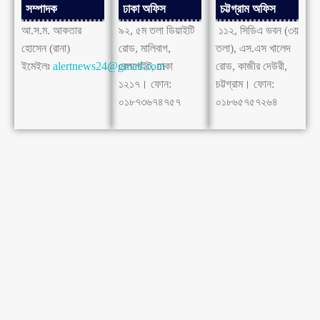
সম্পাদক
ঢাকা অফিস
চট্টগ্রাম অফিস
আ.স.ম. আকতার
৯২, ৫ম তলা ডিয়াইটি
১১২, সিডিএ ভবন (৩য়
হোসেন (রানা)
রোড, মালিবাগ,
তলা), এস.এস খালেদ
ইমেইলঃ
alertnews24@gmail.com
রেলগেইট, ঢাকা
রোড, কাজীর দেউরী,
১২১৭। ফোন:
চট্টগ্রাম। ফোন:
০১৮৭৩৬৭৪৭৫৭
০১৮৬৫৭৫৭২৬৪