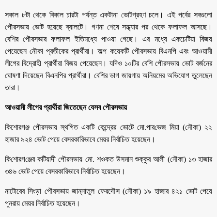
সকাল ৮টা থেকে বিকাল চারটা পর্যন্ত একটানা ভোটগ্রহণ চলে। এই পর্বের সবগুলো
পৌরসভায় ভোট হয়েছে ব্যালটে। গণনা শেষে সন্ধ্যার পর থেকে ফলাফল আসছে।
বেশির পৌরসভার ফলাফল ইতিমধ্যে পাওয়া গেছে। এর মধ্যে একচেটিয়া বিজয়
পেয়েছেন নৌকা প্রতীকের প্রার্থীরা। অল্প কয়েকটি পৌরসভায় বিএনপি এবং আওয়ামী
লীগের বিদ্রোহী প্রার্থীরা বিজয় পেয়েছেন। যদিও ১০টির বেশি পৌরসভায় ভোট বর্জনের
ঘোষণা দিয়েছেন বিএনপির প্রার্থীরা। বেশির ভাগ জায়গায় অনিয়মের অভিযোগ তুলেছেন
তারা।
আওয়ামী লীগের প্রার্থীরা জিতেছেন যেসব পৌরসভায়
কিশোরগ‌ঞ্জ পৌরসভায় স্থগিত একটি কেন্দ্রের ভোটে মো.পার‌ভেজ মিয়া (নৌকা) ২২
হাজার ৯২৪ ভোট পেয়ে বেসরকারিভাবে মেয়র নির্বাচিত হয়েছেন।
কি‌শোরগ‌ঞ্জের ক‌টিয়াদী পৌরসভায় মো. শওকত উসমান শুক্কুর আলী (নৌকা) ১৩ হাজার
৩৪৬ ভোট পেয়ে বেসরকারিভাবে নির্বাচিত হয়েছেন।
নাটোরের সিংড়া পৌরসভায় জান্নাতুল ফেরদৌস (নৌকা) ১৯ হাজার ৪২১ ভোট পেয়ে
পুনরায় মেয়র নির্বাচিত হয়েছেন।