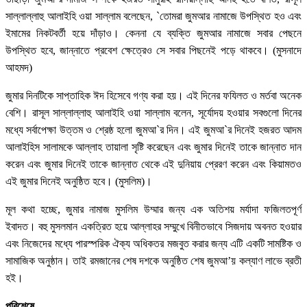
সাল্লাল্লাহু আলাইহি ওয়া সাল্লাম বলেছেন, `তোমরা জুমআর নামাজে উপস্থিত হও এবং
ইমামের নিকটবর্তী হয়ে দাঁড়াও। কেননা যে ব্যক্তি জুমআর নামাজে সবার পেছনে
উপস্থিত হবে, জান্নাতে প্রবেশ ক্ষেত্রেও সে সবার পিছনেই পড়ে থাকবে। (মুসনাদে
আহমদ)
জুমার দিনটিকে সাপ্তাহিক ঈদ হিসেবে গণ্য করা হয়। এই দিনের ফযিলত ও মর্তবা অনেক
বেশি। রাসূল সাল্লাল্লাহু আলাইহি ওয়া সাল্লাম বলেন, সূর্যোদয় হওয়ার সবগুলো দিনের
মধ্যে সর্বাপেক্ষা উত্তম ও শ্রেষ্ঠ হলো জুমআ`র দিন। এই জুমআ`র দিনেই হজরত আদম
আলাইহিস সালামকে আল্লাহ তায়ালা সৃষ্টি করেছেন এবং জুমার দিনেই তাকে জান্নাত দান
করেন এবং জুমার দিনেই তাকে জান্নাত থেকে এই দুনিয়ায় প্রেরণ করেন এবং কিয়ামতও
এই জুমার দিনেই অনুষ্ঠিত হবে। (মুসলিম)।
মূল কথা হচ্ছে, জুমার নামাজ মুসলিম উম্মার জন্য এক অতিশয় মর্যাদা ফজিলতপূর্ণ
ইবাদত। বহু মুসলমান একত্রিত হয়ে আল্লাহর সম্মুখে বিনীতভাবে সিজদায় অবনত হওয়ার
এবং নিজেদের মধ্যে পারস্পরিক ঐক্য অধিকতর মজবুত করার জন্য এটি একটি সামষ্টিক ও
সামাজিক অনুষ্ঠান। তাই রমজানের শেষ দশকে অনুষ্ঠিত শেষ জুমআ’য় কল্যাণ লাভে ব্রতী
হই।
পরিশেষে…