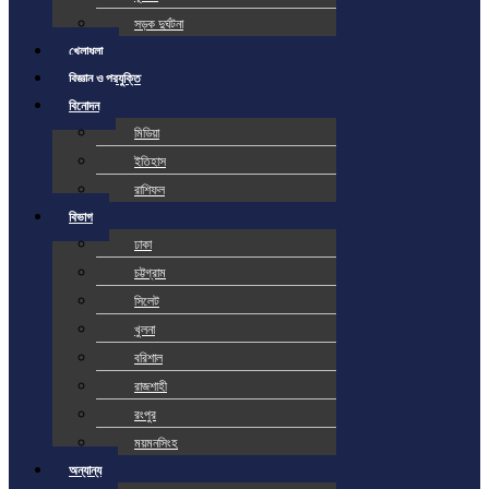
সড়ক দুর্ঘটনা
খেলাধুলা
বিজ্ঞান ও প্রযুক্তি
বিনোদন
মিডিয়া
ইতিহাস
রাশিফল
বিভাগ
ঢাকা
চট্টগ্রাম
সিলেট
খুলনা
বরিশাল
রাজশাহী
রংপুর
ময়মনসিংহ
অন্যান্য