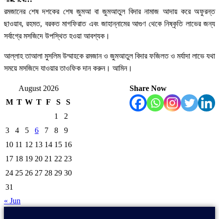
রমজানের শেষ দশকের শেষ জুমআ বা জুমআতুল বিদার নামাজ আদায় করে অফুরন্ত
ছাওয়াব, রহমত, বরকত মাগফিরাত এবং জাহান্নামের আগুণ থেকে নিষ্কৃতি লাভের জন্য
সর্বাগ্রে মসজিদে উপস্থিত হওয়া আবশ্যক।
আল্লাহ তাআলা মুসলিম উম্মাহকে রমজান ও জুমআতুল বিদার ফজিলত ও মর্যাদা লাভে যথা
সময়ে মসজিদে যাওয়ার তাওফিক দান করুন। আমিন।
August 2026
Share Now
M
T
W
T
F
S
S
1
2
3
4
5
6
7
8
9
10
11
12
13
14
15
16
17
18
19
20
21
22
23
24
25
26
27
28
29
30
31
« Jun