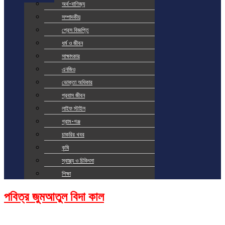
অর্থ-বাণিজ্য
সম্পাদকীয়
প্রেস বিজ্ঞপ্তি
ধর্ম ও জীবন
সাক্ষাৎকার
এনজিও
ভোক্তা অধিকার
প্রবাস জীবন
লাইফ স্টাইল
গ্রাম-গঞ্জ
চাকরির খবর
কৃষি
স্বাস্থ্য ও চিকিৎসা
শিক্ষা
পবিত্র জুমআতুল বিদা কাল