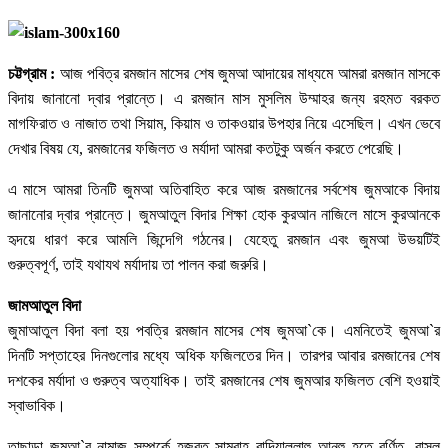
চট্টগ্রাম :
আজ পবিত্র রমজান মাসের শেষ জুমআ আদায়ের মাধ্যমে আমরা রমজান মাসকে
বিদায় জানানো দ্বার প্রান্তে। এ রমজান মাস মুসলিম উম্মাহর জন্য রহমত বরকত
মাগফিরাত ও নাজাত তথা সিয়াম, কিয়াম ও তাকওয়ার উপহার নিয়ে এসেছিল। এখন ভেবে
দেখার বিষয় যে, রমজানের ফজিলত ও মর্যাদা আমরা কতটুকু অর্জন করতে পেরেছি।
এ মাসে আমরা তিনটি জুমআ অতিবাহিত করে আজ রমজানের সর্বশেষ জুমআকে বিদায়
জানানোর দ্বার প্রান্তে। জুমআতুল বিদার শিক্ষা হোক কুরআন নাজিলে মাসে কুরআনকে
হৃদয়ে ধারণ করে আমলি জিন্দেগি গঠনের। যেহেতু রমজান এবং জুমআ উভয়টিই
গুরুত্বপূর্ণ, তাই যথাযথ মর্যাদায় তা পালন করা জরুরি।
জামআতুল বিদা
জুমাআতুল বিদা বলা হয় পবত্রি রমজান মাসের শেষ জুমআ`কে। এমনিতেই জুমআ`র
দিনটি সপ্তাহের দিনগুলোর মধ্যে অধিক ফজিলতের দিন। তারপর আবার রমজানের শেষ
দশকের মর্যাদা ও গুরুত্ব অত্যাধিক। তাই রমজানের শেষ জুমআর ফজিলত বেশি হওয়াই
স্বাভাবিক।
তাছাড়া জুমআ`র নামাজ সম্পর্কে হজরত সামুরাহ রাদিয়াল্লাহু আনহু হতে বর্ণিত, রাসূল