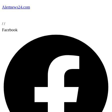
Alertnews24.com
/
/
Facebook