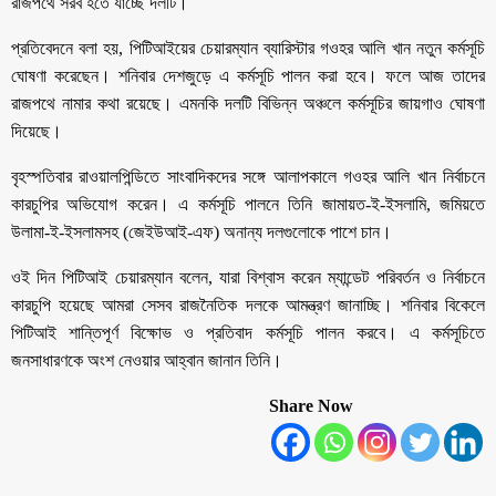
রাজপথে সরব হতে যাচ্ছে দলটি।
প্রতিবেদনে বলা হয়, পিটিআইয়ের চেয়ারম্যান ব্যারিস্টার গওহর আলি খান নতুন কর্মসূচি
ঘোষণা করেছেন। শনিবার দেশজুড়ে এ কর্মসূচি পালন করা হবে। ফলে আজ তাদের
রাজপথে নামার কথা রয়েছে। এমনকি দলটি বিভিন্ন অঞ্চলে কর্মসূচির জায়গাও ঘোষণা
দিয়েছে।
বৃহস্পতিবার রাওয়ালপিন্ডিতে সাংবাদিকদের সঙ্গে আলাপকালে গওহর আলি খান নির্বাচনে
কারচুপির অভিযোগ করেন। এ কর্মসূচি পালনে তিনি জামায়ত-ই-ইসলামি, জমিয়তে
উলামা-ই-ইসলামসহ (জেইউআই-এফ) অনান্য দলগুলোকে পাশে চান।
ওই দিন পিটিআই চেয়ারম্যান বলেন, যারা বিশ্বাস করেন ম্যান্ডেট পরিবর্তন ও নির্বাচনে
কারচুপি হয়েছে আমরা সেসব রাজনৈতিক দলকে আমন্ত্রণ জানাচ্ছি। শনিবার বিকেলে
পিটিআই শান্তিপূর্ণ বিক্ষোভ ও প্রতিবাদ কর্মসূচি পালন করবে। এ কর্মসূচিতে
জনসাধারণকে অংশ নেওয়ার আহ্বান জানান তিনি।
Share Now