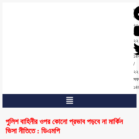
৬
আগ
২০
/
২২
শ্র
১৪
/
২২
সফ
১৪
পুলিশ বাহিনীর ওপর কোনো প্রভাব পড়বে না মার্কিন
ভিসা নীতিতে : ডিএমপি