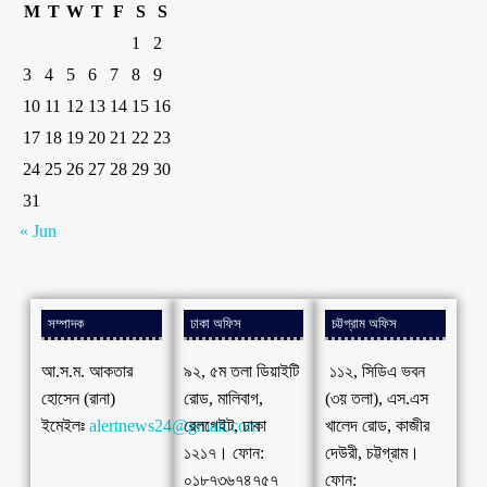
M
T
W
T
F
S
S
1
2
3
4
5
6
7
8
9
10
11
12
13
14
15
16
17
18
19
20
21
22
23
24
25
26
27
28
29
30
31
« Jun
সম্পাদক
ঢাকা অফিস
চট্টগ্রাম অফিস
আ.স.ম. আকতার
৯২, ৫ম তলা ডিয়াইটি
১১২, সিডিএ ভবন
হোসেন (রানা)
রোড, মালিবাগ,
(৩য় তলা), এস.এস
ইমেইলঃ
alertnews24@gmail.com
রেলগেইট, ঢাকা
খালেদ রোড, কাজীর
১২১৭। ফোন:
দেউরী, চট্টগ্রাম।
০১৮৭৩৬৭৪৭৫৭
ফোন: