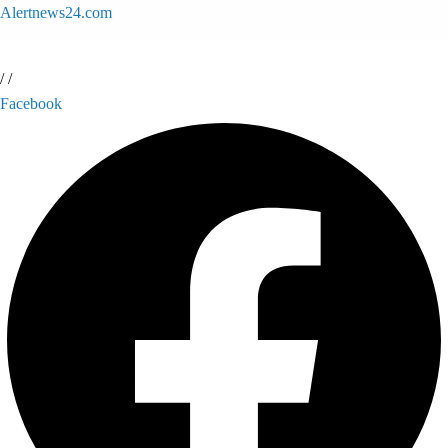
Alertnews24.com
/
/
Facebook