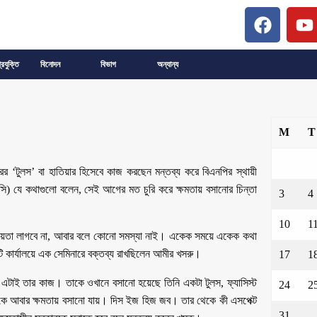
্রযুক্তি
বিনোদন
বিভাগ
অন্যান্য
M
T
ের ‘টুলস’ বা হাতিয়ার হিসেবে কাজ করছেন মন্তব্য করে বিএনপির স্থায়ী
সি) যে কথাগুলো বলেন, সেই আগের মত চুরি করে ক্ষমতায় বসানোর চিন্তা
3
4
10
1
য়তা লাগবে না, আবার বলে কোনো সমস্যা নাই। একেক সময়ে একেক কথা
িটি কার্যালয়ে এক সেমিনারে বক্তব্য রাখছিলেন আমীর খসরু।
17
1
 এটাই তার কাজ। তাকে ওখানে বসানো হয়েছে তিনি একটা টুলস, ফ্যাসিস্ট
24
2
িনাকে আবার ক্ষমতায় বসানো যায়। দিস ইজ হিজ জব। তার থেকে কী এসপেক্ট
31