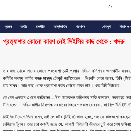
/
/
প্রচ্ছদ
জাতীয়
রাজনীতি
আর্ন্তজাতিক
প্রশাসন
খেলাধুলা
বিজ্ঞান ও প
প্রত্যাশার কোনো কারণ নেই সিইসির কাছ থেকে : খসরু
তার কাছ থেকে তাদের কোনো প্রত্যাশা নেই প্রধান নির্বাচন কমিশনার ক্ষমতাসীন সরকার
কমিটির সদস্য আমীর খসরু মাহমুদ চৌধুরী জানিয়েছেন। বিএনপি নেতা বলেন, তিনি (সিই
তার মধ্যে। তার কাছ থেকে প্রত্যাশা করার কোনো কারণ নাই। খবর বিডিনিউজের।
কে যেন একজন এখানে বলছিলেন…চিফ ইলেকশন কমিশনার নাকি বলেছেন, সরকারের সহা
উনি বলেন। নির্বাচনকালীন নিরপেক্ষ সরকারের বিষয়ে গতকাল রোববার ঢাকা রিপোর্টার্স ইউন
সিইসির উদ্দেশে তিনি বলেন, এই লোকটার (সিইসি) কাজ হচ্ছে, ওহ যে কাজগুলো করছেন
রেজিমের টুলস। তার তো কাজই হচ্ছে যে, আগামী নির্বাচনটা কীভাবে চুরি করে শেখ হাস