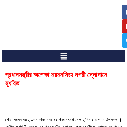
/
/
প্রধানমন্ত্রীর অপেক্ষা ময়মনসিংহ নগরী স্লোগানে
মুখরিত
গোটা ময়মনসিংহে এখন সাজ সাজ রব প্রধানমন্ত্রী শেখ হাসিনার আগমন উপলক্ষে ।
নগরীর প্রতিটি সড়কে ব্যানার-ফেস্টুন, তোরণে প্রধানমন্ত্রীকে স্বাগত জানানোর