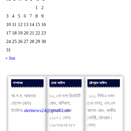
1
2
3
4
5
6
7
8
9
10
11
12
13
14
15
16
17
18
19
20
21
22
23
24
25
26
27
28
29
30
31
« Jun
সম্পাদক
ঢাকা অফিস
চট্টগ্রাম অফিস
আ.স.ম. আকতার
৯২, ৫ম তলা ডিয়াইটি
১১২, সিডিএ ভবন
হোসেন (রানা)
রোড, মালিবাগ,
(৩য় তলা), এস.এস
ইমেইলঃ
alertnews24@gmail.com
রেলগেইট, ঢাকা
খালেদ রোড, কাজীর
১২১৭। ফোন:
দেউরী, চট্টগ্রাম।
০১৮৭৩৬৭৪৭৫৭
ফোন: