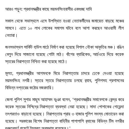
আরও পড়ুন: প্রধানমন্ত্রীর কাছে ময়মনসিংহবাসীর একগুচ্ছ দাবি
সকাল থেকে সভাস্থলে এসে উপস্থিত হওয়া নেতাকর্মীদের জমায়েত বাড়ছে মঞ্চের
সামনে। এতে ১০ লাখ লোকের সমাগম ঘটবে বলে আশা করছেন আওয়ামী লীগ
নেতারা।
জনসভাস্থল সার্কিট হাউস মাঠে নির্মাণ করা হয়েছে বিশাল নৌকা আকৃতির মঞ্চ। রঙিন
বেলুন দিয়ে সাজানো হয়েছে গোটা মাঠ। বাঁশের ব্যারিকেড, আর্চওয়ে দিয়ে কয়েক
স্তরের নিরাপত্তা নিশ্চিত করা হয়েছে মাঠে।
মূলত, প্রধানমন্ত্রীর আগমনকে ঘিরে নিরাপত্তার চাদরে ঢেকে দেওয়া হয়েছে
ময়মনসিংহ নগরী। স্তরে স্তরে নিরাপত্তায় চলছে র‌্যাব, পুলিশসহ প্রশাসনের
বিভিন্ন দপ্তরের কঠোর নজরদারি।
জেলা পুলিশ সুপার মাছুম আহাম্মদ ভুঞা বলেন, ‘প্রধানমন্ত্রীর সমাবেশকে কেন্দ্র করে
কয়েক স্তরের নিশ্ছিদ্র নিরাপত্তা ব্যবস্থা নেয়া হয়েছে। সাদা পোশাকের গোয়েন্দা
তৎপরতাও বাড়ানো হয়েছে। নিরাপত্তায় প্রায় ৩ হাজার পুলিশ সদস্য মোতায়েন করা
হয়েছে। সরকারের বিশেষ নিরাপত্তা বাহিনীর পাশাপাশি র‌্যাবের বিভিন্ন টিম নগরীর
গুরুত্বপূর্ণ পয়েন্টে টহলরত অবস্থায় রয়েছেন।’