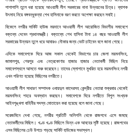
পাশাপাশি তুলে ধরা হয়েছে আওয়ামী লীগ সরকারের নানা উন্নয়নের চিত্র। ব্যাপক
উৎসাহ নিয়ে বঙ্গবন্ধুকন্যা শেখ হাসিনাকে বরণ করতে অপেক্ষা করছেন সবাই।
বিকেলে নগরীর সার্কিট হাউজ ময়দানে আওয়ামী লীগ আয়োজিত বিভাগীয় সমাবেশে
বক্তব্য দেবেন প্রধানমন্ত্রী। বক্তব্যে শেখ হাসিনা টানা ১৪ বছর আওয়ামী লীগ
সরকারের উন্নয়ন তুলে ধরে আবারও নৌকার জন্য ভোট চাইবেন বলে জানা গেছে।
এদিকে সমাবেশকে ঘিরে আজ সকাল থেকেই বিভাগের চার জেলা ময়মনসিংহ,
জামালপুর, শেরপুর এবং নেত্রকোণার হাজার হাজার নেতাকর্মী মিছিল নিয়ে
সমাবেশস্থলে আসতে শুরু করেছেন। তাদের স্লোগানে মুখরিত হয়ে ময়মনসিংহ নগরী
এখন পরিণত হয়েছে মিছিলের নগরীতে।
আওয়ামী লীগ সাধারণ সম্পাদক ওবায়দুল কাদেরসহ কেন্দ্রীয় নেতারা শুক্রবার থেকেই
ময়মনসিংহ শহরে অবস্থান করছেন। সমাবেশকে ঘিরে নগরীতে বিপুল সংখ্যক
আইনশৃঙ্খলা বাহিনীর সদস্য মোতায়েন করা হয়েছে বলে জানা গেছে।
সরেজমিনে দেখা গেছে, নগরীর প্রতিটি অলিগলি থেকে রাজপথে এসে জমছে
নেতাকর্মীদের মিছিল। খণ্ড খণ্ড মিছিলে ভিন্ন এক আবহের সৃষ্টি হয়েছে। রাজপথের
এসব মিছিলের ঢেউ উপচে পড়ছে সার্কিট হাউজের সভাস্থল।