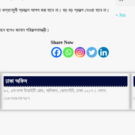
া কল্যাণমুখী প্রকল্পে আপস করা যাবে না। বড় বড় প্রকল্প নেওয়া যাবে না।
« Jun
ন বলেও জানান পরিকল্পনামন্ত্রী।
Share Now
ঢাকা অফিস
৯২, ৫ম তলা ডিয়াইটি রোড, মালিবাগ, রেলগেইট, ঢাকা ১২১৭। ফোন:
০১৮৭৩৬৭৪৭৫৭