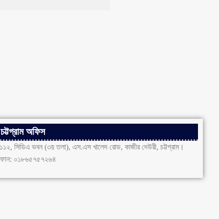
চট্টগ্রাম অফিস
১১২, সিডিএ ভবন (৩য় তলা), এস.এস খালেদ রোড, কাজীর দেউরী, চট্টগ্রাম।
ফোন: ০১৮৬৫৭৫৭২৬৪