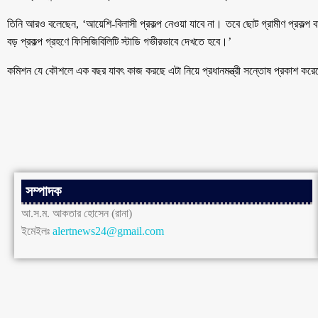
তিনি আরও বলেছেন, ‘আয়েশি-বিলাসী প্রকল্প নেওয়া যাবে না। তবে ছোট গ্রামীণ প্রকল্প ব
বড় প্রকল্প গ্রহণে ফিসিজিবিলিটি স্টাডি গভীরভাবে দেখতে হবে।’
কমিশন যে কৌশলে এক বছর যাবৎ কাজ করছে এটা নিয়ে প্রধানমন্ত্রী সন্তোষ প্রকাশ করেছে
সম্পাদক
আ.স.ম. আকতার হোসেন (রানা)
ইমেইলঃ
alertnews24@gmail.com