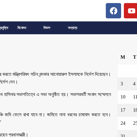
্রযুক্তি
বিনোদন
বিভাগ
অন্যান্য
M
T
বের করতে মন্ত্রিপরিষদ সচিব খন্দকার আনোয়ারুল ইসলামকে নির্দেশ দিয়েছেন।
নির্দেশ দেন।
3
4
েখ হাসিনার সভাপতিত্বে এ সভা অনুষ্ঠিত হয়। সভাপরবর্তী সংবাদ সম্মেলনে
10
1
17
1
 ইঞ্চি জমি ফেলে রাখা যাবে না। জমিতে নানা ধরনের চাষাবাদ করতে হবে।
’
24
2
ছেন প্রধানমন্ত্রী।
31