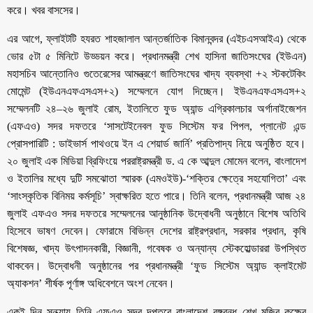
করে। খবর বাসসের।
এর আগে, ফ্লাইটটি হযরত শাহজালাল আন্তর্জাতিক বিমানবন্দর (এইচএসআইএ) থেকে
ভোর ৫টা ৫ মিনিটে উড্ডয়ন করে। প্রধানমন্ত্রী শেখ হাসিনা জাতিসংঘের (ইউএন)
মহাসচিব আন্তোনিও গুতেরেসের আমন্ত্রণে জাতিসংঘের খাদ্য ব্যবস্থা +২ স্টকটেকিং
মোমেন্ট (ইউএনএফএসএস+২) সম্মেলনে যোগ দিচ্ছেন। ইউএনএফএসএস+২
সম্মেলনটি ২৪–২৬ জুলাই রোম, ইতালিতে ফুড অ্যান্ড এগ্রিকালচার অর্গানাইজেশন
(এফএও) সদর দফতরে ‘সাসটেইনেবল ফুড সিস্টেম ফর পিপল, প্লানেট এন্ড
প্রোসপারিটি : ডাইভার্স পাথওয়ে ইন এ শেয়ার্ড জার্নি’ প্রতিপাদ্য নিয়ে অনুষ্ঠিত হবে।
২০ জুলাই এক মিডিয়া ব্রিফিংয়ে পররাষ্ট্রমন্ত্রী ড. এ কে আব্দুল মোমেন বলেন, বাংলাদেশ
ও ইতালির মধ্যে দুটি সমঝোতা স্মারক (এমওইউ)-‘শক্তির ক্ষেত্রে সহযোগিতা’ এবং
‘সাংস্কৃতিক বিনিময় কর্মসূচি’ স্বাক্ষরিত হতে পারে। তিনি বলেন, প্রধানমন্ত্রী আজ ২৪
জুলাই এফএও সদর দফতরে সম্মেলনের আনুষ্ঠানিক উদ্বোধনী অনুষ্ঠানে বিশেষ অতিথি
হিসেবে ভাষণ দেবেন। ফোরামে বিভিন্ন দেশের রাষ্ট্রপ্রধান, সরকার প্রধান, কৃষি
বিশেষজ্ঞ, খাদ্য উৎপাদনকারী, বিজ্ঞানী, গবেষক ও অন্যান্য স্টেকহোল্ডাররা উপস্থিত
থাকবেন। উদ্বোধনী অনুষ্ঠানের পর প্রধানমন্ত্রী ‘ফুড সিস্টেম অ্যান্ড ক্লাইমেট
অ্যাকশন’ শীর্ষক পূর্ণাঙ্গ অধিবেশনে অংশ নেবেন।
একই দিন সন্ধ্যায় তিনি এফএও সদর দপ্তরে বাংলাদেশ–বঙ্গবন্ধু শেখ মুজিব কক্ষের