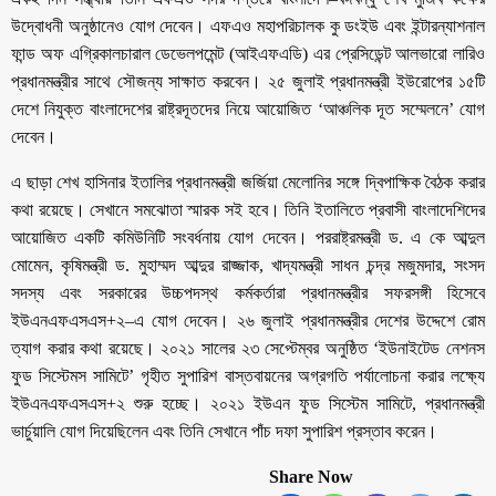
উদ্বোধনী অনুষ্ঠানেও যোগ দেবেন। এফএও মহাপরিচালক কু ডংইউ এবং ইন্টারন্যাশনাল
ফান্ড অফ এগ্রিকালচারাল ডেভেলপমেন্ট (আইএফএডি) এর প্রেসিডেন্ট আলভারো লারিও
প্রধানমন্ত্রীর সাথে সৌজন্য সাক্ষাত করবেন। ২৫ জুলাই প্রধানমন্ত্রী ইউরোপের ১৫টি
দেশে নিযুক্ত বাংলাদেশের রাষ্ট্রদূতদের নিয়ে আয়োজিত ‘আঞ্চলিক দূত সম্মেলনে’ যোগ
দেবেন।
এ ছাড়া শেখ হাসিনার ইতালির প্রধানমন্ত্রী জর্জিয়া মেলোনির সঙ্গে দ্বিপাক্ষিক বৈঠক করার
কথা রয়েছে। সেখানে সমঝোতা স্মারক সই হবে। তিনি ইতালিতে প্রবাসী বাংলাদেশিদের
আয়োজিত একটি কমিউনিটি সংবর্ধনায় যোগ দেবেন। পররাষ্ট্রমন্ত্রী ড. এ কে আব্দুল
মোমেন, কৃষিমন্ত্রী ড. মুহাম্মদ আব্দুর রাজ্জাক, খাদ্যমন্ত্রী সাধন চন্দ্র মজুমদার, সংসদ
সদস্য এবং সরকারের উচ্চপদস্থ কর্মকর্তারা প্রধানমন্ত্রীর সফরসঙ্গী হিসেবে
ইউএনএফএসএস+২–এ যোগ দেবেন। ২৬ জুলাই প্রধানমন্ত্রীর দেশের উদ্দেশে রোম
ত্যাগ করার কথা রয়েছে। ২০২১ সালের ২৩ সেপ্টেম্বর অনুষ্ঠিত ‘ইউনাইটেড নেশনস
ফুড সিস্টেমস সামিটে’ গৃহীত সুপারিশ বাস্তবায়নের অগ্রগতি পর্যালোচনা করার লক্ষ্যে
ইউএনএফএসএস+২ শুরু হচ্ছে। ২০২১ ইউএন ফুড সিস্টেম সামিটে, প্রধানমন্ত্রী
ভার্চুয়ালি যোগ দিয়েছিলেন এবং তিনি সেখানে পাঁচ দফা সুপারিশ প্রস্তাব করেন।
Share Now