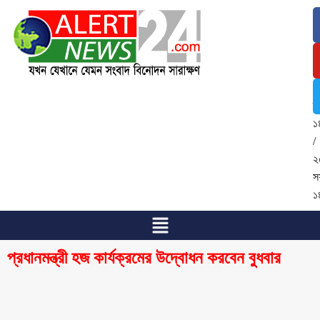
৯
আ
২
/
২
শ্
১
/
২
স
১
প্রধানমন্ত্রী হজ কার্যক্রমের উদ্বোধন করবেন বুধবার