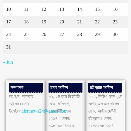
10
11
12
13
14
15
16
17
18
19
20
21
22
23
24
25
26
27
28
29
30
31
« Jun
সম্পাদক
ঢাকা অফিস
চট্টগ্রাম অফিস
আ.স.ম. আকতার
৯২, ৫ম তলা ডিয়াইটি
১১২, সিডিএ ভবন (৩য়
হোসেন (রানা)
রোড, মালিবাগ,
তলা), এস.এস খালেদ
ইমেইলঃ
alertnews24@gmail.com
রেলগেইট, ঢাকা
রোড, কাজীর দেউরী,
১২১৭। ফোন:
চট্টগ্রাম। ফোন:
০১৮৭৩৬৭৪৭৫৭
০১৮৬৫৭৫৭২৬৪