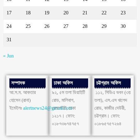
17
18
19
20
21
22
23
24
25
26
27
28
29
30
31
« Jun
সম্পাদক
ঢাকা অফিস
চট্টগ্রাম অফিস
আ.স.ম. আকতার
৯২, ৫ম তলা ডিয়াইটি
১১২, সিডিএ ভবন (৩য়
হোসেন (রানা)
রোড, মালিবাগ,
তলা), এস.এস খালেদ
ইমেইলঃ
alertnews24@gmail.com
রেলগেইট, ঢাকা
রোড, কাজীর দেউরী,
১২১৭। ফোন:
চট্টগ্রাম। ফোন:
০১৮৭৩৬৭৪৭৫৭
০১৮৬৫৭৫৭২৬৪