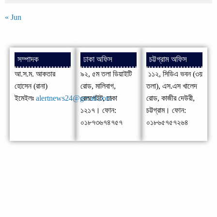
« Jun
সম্পাদক
ঢাকা অফিস
চট্টগ্রাম অফিস
আ.স.ম. আকতার
৯২, ৫ম তলা ডিয়াইটি
১১২, সিডিএ ভবন (৩য়
হোসেন (রানা)
রোড, মালিবাগ,
তলা), এস.এস খালেদ
ইমেইলঃ
alertnews24@gmail.com
রেলগেইট, ঢাকা
রোড, কাজীর দেউরী,
১২১৭। ফোন:
চট্টগ্রাম। ফোন:
০১৮৭৩৬৭৪৭৫৭
০১৮৬৫৭৫৭২৬৪