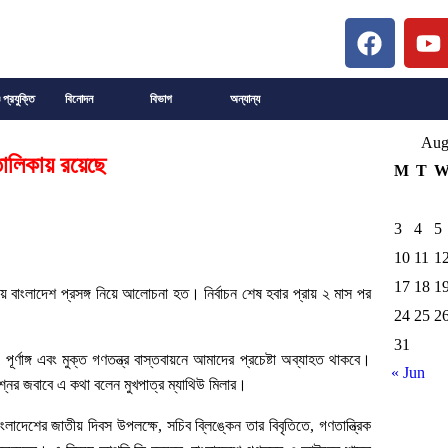
 প্রযুক্তি
বিনোদন
বিভাগ
অন্যান্য
Aug
র তালিকায় রয়েছে
M
T
3
4
5
10
11
1
17
18
1
ফিংয়ে বাংলাদেশ প্রসঙ্গ নিয়ে আলোচনা হত। নির্বাচন শেষ হবার প্রায় ২ মাস পর
24
25
2
31
র্ণাঙ্গ এবং মুক্ত গণতন্ত্র বাস্তবায়নে আমাদের প্রচেষ্টা অব্যাহত থাকবে।
« Jun
্রশ্নের জবাবে এ কথা বলেন মুখপাত্র ম্যাথিউ মিলার।
লাদেশের জাতীয় দিবস উপলক্ষে, সচিব ব্লিঙ্কেন তার বিবৃতিতে, গণতান্ত্রিক