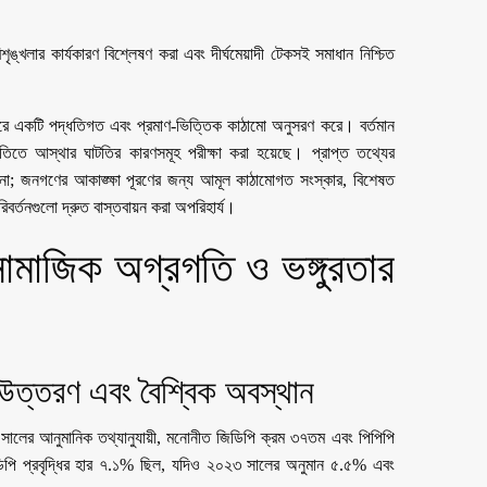
্খলার কার্যকারণ বিশ্লেষণ করা এবং দীর্ঘমেয়াদী টেকসই সমাধান নিশ্চিত
ি করে একটি পদ্ধতিগত এবং প্রমাণ-ভিত্তিক কাঠামো অনুসরণ করে। বর্তমান
ৃতিতে আস্থার ঘাটতির কারণসমূহ পরীক্ষা করা হয়েছে। প্রাপ্ত তথ্যের
ে না; জনগণের আকাঙ্ক্ষা পূরণের জন্য আমূল কাঠামোগত সংস্কার, বিশেষত
িবর্তনগুলো দ্রুত বাস্তবায়ন করা অপরিহার্য।
থ-সামাজিক অগ্রগতি ও ভঙ্গুরতার
 উত্তরণ এবং বৈশ্বিক অবস্থান
৩ সালের আনুমানিক তথ্যানুযায়ী, মনোনীত জিডিপি ক্রম ৩৭তম এবং পিপিপি
ি প্রবৃদ্ধির হার ৭.১% ছিল, যদিও ২০২৩ সালের অনুমান ৫.৫% এবং