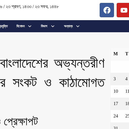
২৬
/
২৩ শ্রাবণ, ১৪৩৩
/
২৩ সফর, ১৪৪৮
্রযুক্তি
বিনোদন
বিভাগ
অন্যান্য
M
T
বাংলাদেশের অভ্যন্তরীণ
্থার সংকট ও কাঠামোগত
3
4
10
1
17
1
24
2
ও প্রেক্ষাপট
31