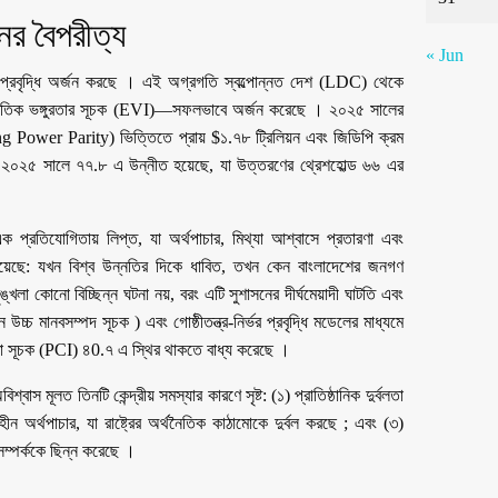
নের বৈপরীত্য
« Jun
িক প্রবৃদ্ধি অর্জন করছে । এই অগ্রগতি স্বল্পোন্নত দেশ (LDC) থেকে
থনৈতিক ভঙ্গুরতার সূচক (EVI)—সফলভাবে অর্জন করেছে । ২০২৫ সালের
ng Power Parity) ভিত্তিতে প্রায় $১.৭৮ ট্রিলিয়ন এবং জিডিপি ক্রম
ে ২০২৫ সালে ৭৭.৮ এ উন্নীত হয়েছে, যা উত্তরণের থ্রেশহোল্ড ৬৬ এর
 প্রতিযোগিতায় লিপ্ত, যা অর্থপাচার, মিথ্যা আশ্বাসে প্রতারণা এবং
ম দিয়েছে: যখন বিশ্ব উন্নতির দিকে ধাবিত, তখন কেন বাংলাদেশের জনগণ
্খলা কোনো বিচ্ছিন্ন ঘটনা নয়, বরং এটি সুশাসনের দীর্ঘমেয়াদী ঘাটতি এবং
উচ্চ মানবসম্পদ সূচক ) এবং গোষ্ঠীতন্ত্র-নির্ভর প্রবৃদ্ধি মডেলের মাধ্যমে
ক্ষমতা সূচক (PCI) ৪0.৭ এ স্থির থাকতে বাধ্য করেছে ।
স মূলত তিনটি কেন্দ্রীয় সমস্যার কারণে সৃষ্ট: (১) প্রাতিষ্ঠানিক দুর্বলতা
ামহীন অর্থপাচার, যা রাষ্ট্রের অর্থনৈতিক কাঠামোকে দুর্বল করছে ; এবং (৩)
সম্পর্ককে ছিন্ন করেছে ।