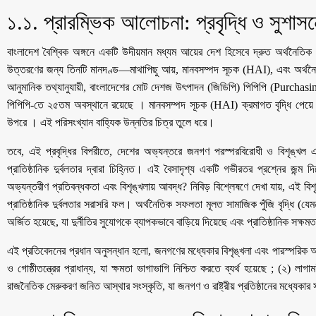
​১.১. প্রারম্ভিক আলোচনা: প্রবৃদ্ধি ও সুশাস
​বাংলাদেশ বৈশ্বিক অঙ্গনে একটি উদীয়মান মধ্যম আয়ের দেশ হিসেবে দ্রুত অর্থনৈত
উত্তরণের জন্য তিনটি মানদণ্ড—মাথাপিছু আয়, মানবসম্পদ সূচক (HAI), এবং অর্
আনুমানিক তথ্যানুযায়ী, বাংলাদেশের মোট দেশজ উৎপাদন (জিডিপি) পিপিপি (Purchasi
পিপিপি-তে ২৫তম অবস্থানে রয়েছে । মানবসম্পদ সূচক (HAI) ক্রমাগত বৃদ্ধি পেয়
উপরে । এই পরিসংখ্যান বাহ্যিক উন্নতির চিত্র তুলে ধরে।
​তবে, এই প্রবৃদ্ধির বিপরীতে, দেশের অভ্যন্তরে জনগণ পরস্পরবিরোধী ও বিশৃঙ্খল এক
প্রাতিষ্ঠানিক দুর্বলতার দ্বারা চিহ্নিত। এই বৈসাদৃশ্য একটি গভীরতর প্রশ্নের জন্
অভ্যন্তরীণ প্রতিবন্ধকতা এবং বিশৃঙ্খলায় আবদ্ধ? নিবিড় বিশ্লেষণে দেখা যায়, এই বিশৃঙ
প্রাতিষ্ঠানিক দুর্বলতার সরাসরি ফল। অর্থনৈতিক সফলতা মূলত সামাজিক পুঁজি বৃদ্ধি (যেমন 
অর্জিত হয়েছে, যা দুর্নীতির সুযোগকে ব্যাপকভাবে বাড়িয়ে দিয়েছে এবং প্রাতিষ্ঠানিক স
​এই প্রতিবেদনের প্রধান অনুসন্ধান হলো, জনগণের মধ্যেকার বিশৃঙ্খলা এবং পারস্পরিক অবিশ্বা
ও গোষ্ঠীতন্ত্রের প্রাধান্য, যা ক্ষমতা ভাগাভাগি নিশ্চিত করতে ব্যর্থ হয়েছে ; (২) লাগ
রাজনৈতিক মেরুকরণ জনিত আস্থার সংস্কৃতি, যা জনগণ ও রাষ্ট্রীয় প্রতিষ্ঠানের মধ্যেকার 