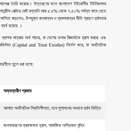
ক চ্যালেঞ্জ তৈরি করেছে। উত্তরণের ফলে বাংলাদেশ ইউরোপীয় ইউনিয়নসহ
 গার্মেন্টস সেক্টরে মোট রপ্তানি আয় ৫.৫% থেকে ৭.৫০% পর্যন্ত কমে যেতে
িযোগিতা বাড়লেও, উপযুক্ত জনবান্ধব ও ব্যবসাবান্ধব নীতি গ্রহণে দুর্বলতার
ব্যর্থ হয়েছে ।
াপক মাত্রার অর্থ পাচার, যা দেশের ডলার রিজার্ভকে হ্রাস করছে এবং
 বহির্গমন (Capital and Trust Exodus) নির্দেশ করে, যা অর্থনৈতিক
 সারণীতে তুলে ধরা হলো:
অভ্যন্তরীণ প্রভাব
আপাত অর্থনৈতিক স্থিতিশীলতা, তবে সুশাসনের অভাবে দুর্বল ভিত্তি
জনসাধারণের ক্রয়ক্ষমতা হ্রাস, সামাজিক অস্থিরতা বৃদ্ধি