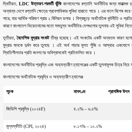
​দ্বিতীয়ত,
LDC উত্তরণ-পরবর্তী ঝুঁকি
বাংলাদেশের রপ্তানি অর্থনীতির জন্য মারাত্ম
অন্যান্য দেশে রপ্তানি ক্ষেত্রে প্রবেশাধিকার সুবিধা হারাতে পারে । এর ফলে বিশেষ করে
পারে, যার আর্থিক পরিমাণ প্রায় ২ বিলিয়ন ডলার । বিশ্বজুড়ে অর্থনৈতিক কূটনীতি ও প্রত
কারণে বাংলাদেশ ভিয়েতনামের মতো সমতুল্য অর্থনীতির দেশগুলোর তুলনায় এই সুবিধা নিতে 
​তৃতীয়ত,
বৈদেশিক মুদ্রার সংকট
তীব্র হয়েছে। এই সংকটের একটি অন্যতম কারণ হলো ব্য
মুদ্রার মানকে দুর্বল করে তুলছে । এই অর্থ পাচার মূলত পুঁজি ও আস্থার একযোগে
স্থিতিশীলতার প্রতি জনগণের অবিশ্বাসকেই প্রতিফলিত করে ।
​বাংলাদেশের অর্থনীতির প্রবৃদ্ধি এবং অভ্যন্তরীণ চ্যালেঞ্জের একটি তুলনামূলক চিত্র নিচে
​বাংলাদেশের অর্থনৈতিক প্রবৃদ্ধি ও অভ্যন্তরীণ চ্যালেঞ্জ
সূচক
মানদণ্ড
প্রাসঙ্গিক উৎস
জিডিপি প্রবৃদ্ধি (২০২৪F)
৪.২% – ৬.৫%
মূল্যস্ফীতি (CPI, ২০২৪)
৮.১৭% – ১০.২%