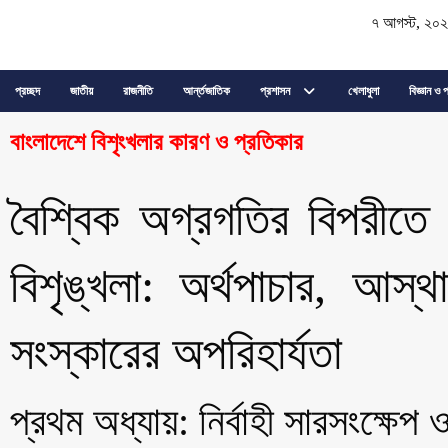
৭ আগস্ট, ২০
প্রচ্ছদ
জাতীয়
রাজনীতি
আর্ন্তজাতিক
প্রশাসন
খেলাধুলা
বিজ্ঞান ও প
বাংলাদেশে বিশৃংখলার কারণ ও প্রতিকার
বৈশ্বিক অগ্রগতির বিপরীতে 
বিশৃঙ্খলা: অর্থপাচার, আস
সংস্কারের অপরিহার্যতা
​প্রথম অধ্যায়: নির্বাহী সারসংক্ষেপ 