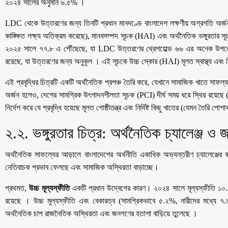
২০২৪ সালের অনুমান ৬.৫% ।
​LDC থেকে উত্তরণের জন্য তিনটি প্রধান মানদণ্ডে বাংলাদেশ লক্ষণীয় অগ্রগতি অর
কাঙ্ক্ষিত লক্ষ্য অতিক্রম করেছে), মানবসম্পদ সূচক (HAI) এবং অর্থনৈতিক ভঙ্গুরতার
২০২৫ সালে ৭৭.৮ এ পৌঁছেছে, যা LDC উত্তরণের থ্রেশহোল্ড ৬৬ এর অনেক উপরে ।
রয়েছে, যা উত্তরণের জন্য অনুকূল । এই সূচকে উচ্চ স্কোর (HAI) মূলত স্বাস্থ্য এবং শিক
​এই প্রবৃদ্ধির চিত্রটি একটি অর্থনৈতিক প্রপঞ্চ তৈরি করে, যেখানে সামাজিক খাতে সাফল্য 
অর্জন হলেও, দেশের সামগ্রিক উৎপাদনশীলতা সূচক (PCI) দীর্ঘ সময় ধরে স্থির রয়
নির্দেশ করে যে প্রবৃদ্ধি হয়েছে মূলত গোষ্ঠীতন্ত্র এবং নির্দিষ্ট কিছু খাতের (যেমন তৈরি পো
​২.২. ভঙ্গুরতার চিত্র: অর্থনৈতিক চ্যালেঞ্জ ও
​অর্থনৈতিক সাফল্যের আড়ালে বাংলাদেশের অর্থনীতি একাধিক অভ্যন্তরীণ চ্যালেঞ্জের 
নেতিবাচক প্রভাব ফেলছে এবং সামাজিক অস্থিরতা বাড়াচ্ছে।
​প্রথমত,
উচ্চ মূল্যস্ফীতি
একটি প্রধান উদ্বেগের কারণ। ২০২৪ সালে মূল্যস্ফীতি ১০.২
রয়েছে । উচ্চ মূল্যস্ফীতি এবং বেকারত্ব (সামগ্রিকভাবে ৫.২%, নারীদের মধ্যে ৭
অর্থনৈতিক চাপ রাজনৈতিক অস্থিরতা এবং জনগণের হতাশা বাড়িয়ে তুলেছে ।