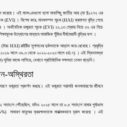
্জন করেছে। এই মানদণ্ডগুলো হলো মাথাপিছু জাতীয় আয় (যা $১২৭২ এর
 সূচক (EVI) । বিশেষ করে, মানবসম্পদ সূচক (HAI) ক্রমাগত বৃদ্ধি পেয়ে
 অর্থনৈতিক ভঙ্গুরতা সূচক (EVI) ২২.১৩ স্কোর নিয়ে ৩২ এর নিচে
্ষামূলক উদ্যোগের মাধ্যমে সামাজিক পুঁজির দীর্ঘমেয়াদী বৃদ্ধির ফল ।
(উচ্চ HAI) রাষ্ট্রীয় সুশাসনের দুর্বলতাকে আড়াল করে রেখেছে। প্রবৃদ্ধি
েছে (২০১৯ সালে ৩৯.৩ থেকে ২০২২-২০২৩ সালে ৪0.৭) । এই স্থিতাবস্থা
শাক) সুবিধা কাজে লাগিয়ে, যেখানে প্রাতিষ্ঠানিক সক্ষমতা তেমন বাড়েনি।
 জন-অস্থিরতা
কারণে ভঙ্গুরতা প্রদর্শন করছে। এই ভঙ্গুরতা সরাসরি জনসাধারণের জীবনে
 শতাংশে পৌঁছেছিল, যদিও ২০২৫ সালে তা ৮.৫ শতাংশে নামার পূর্বাভাস
.৯%) সাধারণ মানুষের ক্রয়ক্ষমতাকে মারাত্মকভাবে হ্রাস করেছে । এই