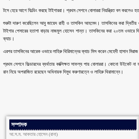
টসে হেরে আগে ফিল্ডিং করছে টাইগাররা। প্রথম সেশনে বোলাররা নিয়ন্ত্রিত বল করলেও হত
শুরুটা দারুণ করেছিলেন আবু জায়েদ রাহী ও তাসকিন আহমেদ। তাসকিনের করা দ্বিতী
টাইগার পেসারের হতাশা বাড়ায় নাজমুল হোসেন শান্ত। তাসকিনের করা ২০তম ওভারে দ্বি
ক্যাচ।
এরপর তাসকিনের আরেক ওভারে লাহিরু থিরিমান্নের ক্যাচ মিস করেন মেহেদী হাসান মিরা
প্রথম সেশনে ফিল্ডারদের ব্যর্থতায় কাক্সিক্ষত সাফল্য পায় বোলাররা। কোনো উইকেট না
রান নিয়ে অপরাজিত রয়েছেন অধিনায়ক দিমুথ করুণারত্নে ও লাহিরু থিরামান্নে।
সম্পাদক
আ.স.ম. আকতার হোসেন (রানা)