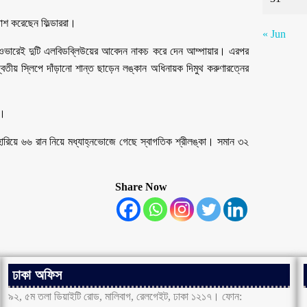
াশ করেছেন ফিল্ডাররা।
« Jun
য় ওভারেই দুটি এলবিডব্লিউয়ের আবেদন নাকচ করে দেন আম্পায়ার। এরপর
তীয় স্লিপে দাঁড়ানো শান্ত ছাড়েন লঙ্কান অধিনায়ক দিমুথ করুণারত্নের
জ।
 হারিয়ে ৬৬ রান নিয়ে মধ্যাহ্নভোজে গেছে স্বাগতিক শ্রীলঙ্কা। সমান ৩২
Share Now
ঢাকা অফিস
৯২, ৫ম তলা ডিয়াইটি রোড, মালিবাগ, রেলগেইট, ঢাকা ১২১৭। ফোন: