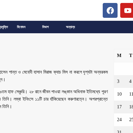
্রযুক্তি
বিনোদন
বিভাগ
অন্যান্য
M
T
েন শান্ত ও মেহেদী হাসান মিরাজ ক্যাচ মিস না করলে দৃশ্যটা অন্যরকম
্নে।
3
4
 ২৬তম হাফ সেঞ্চুরি। ২৮ রানে জীবন পাওয়া লঙ্কান অধিনাক ইতিমধ্যে পূরণ
10
1
নি। লম্বা ইনিংসে ১১টি চার হাঁকিয়েছেন করুণারত্নে। অপরপ্রান্তে
েন তিনি।
17
1
24
2
31