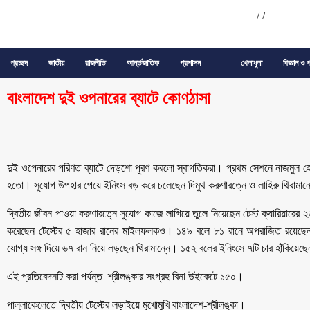
/
/
প্রচ্ছদ
জাতীয়
রাজনীতি
আর্ন্তজাতিক
প্রশাসন
খেলাধুলা
বিজ্ঞান ও প
বাংলাদেশ দুই ওপনারের ব্যাটে কোণঠাসা
দুই ওপেনারের পরিণত ব্যাটে দেড়শো পূরণ করলো স্বাগতিকরা। প্রথম সেশনে নাজমুল হোস
হতো। সুযোগ উপহার পেয়ে ইনিংস বড় করে চলেছেন দিমুথ করুণারত্নে ও লাহিরু থিরামান
দ্বিতীয় জীবন পাওয়া করুণারত্নে সুযোগ কাজে লাগিয়ে তুলে নিয়েছেন টেস্ট ক্যারিয়ারের
করেছেন টেস্টের ৫ হাজার রানের মাইলফলকও। ১৪৯ বলে ৮১ রানে অপরাজিত রয়েছেন তি
যোগ্য সঙ্গ দিয়ে ৬৭ রান নিয়ে লড়ছেন থিরামান্নে। ১৫২ বলের ইনিংসে ৭টি চার হাঁকিয়েছ
এই প্রতিবেদনটি করা পর্যন্ত শ্রীলঙ্কার সংগ্রহ বিনা উইকেটে ১৫০।
পাল্লাকেলেতে দ্বিতীয় টেস্টের লড়াইয়ে মুখোমুখি বাংলাদেশ-শ্রীলঙ্কা।