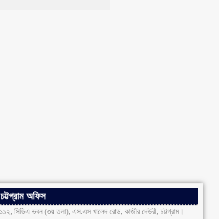
চট্টগ্রাম অফিস
১১২, সিডিএ ভবন (৩য় তলা), এস.এস খালেদ রোড, কাজীর দেউরী, চট্টগ্রাম।