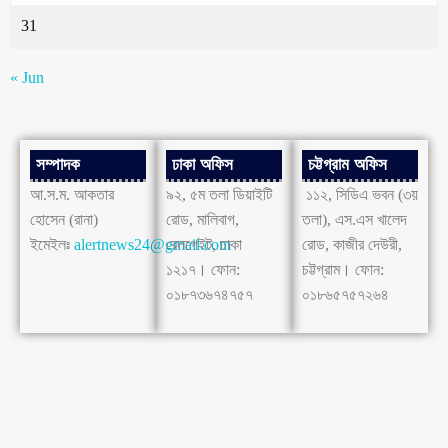
31
« Jun
সম্পাদক
ঢাকা অফিস
চট্টগ্রাম অফিস
আ.স.ম. আকতার
৯২, ৫ম তলা ডিয়াইটি
১১২, সিডিএ ভবন (৩য়
হোসেন (রানা)
রোড, মালিবাগ,
তলা), এস.এস খালেদ
ইমেইলঃ
alertnews24@gmail.com
রেলগেইট, ঢাকা
রোড, কাজীর দেউরী,
১২১৭। ফোন:
চট্টগ্রাম। ফোন:
০১৮৭৩৬৭৪৭৫৭
০১৮৬৫৭৫৭২৬৪