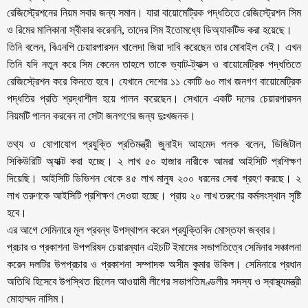
রেজিস্ট্রেশনের নিয়ম সবার জন্য সমান। যারা বায়োমেট্রিক পদ্ধতিতে রেজিস্ট্রেশন সিম
ও রিমের মালিকানা স্বীকার করেননি, তাদের সিম ইতোমধ্যে ডিঅ্যাকটিভ করা হয়েছে।
তিনি বলেন, বিএনপি চেয়ারপারসন খালেদা জিয়া দাবি করেছেন তার মোবাইল নেই। এখন
তিনি যদি নতুন করে সিম কেনেন তাহলে তাকে ভ্যাট-ট্যাক্স ও বায়োমেট্রিক পদ্ধতিতে
রেজিস্ট্রেশন করে কিনতে হবে। যেখানে দেশের ১১ কোটি ৬০ লাখ জনগণ বায়োমেট্রিক
পদ্ধতির প্রতি শ্রদ্ধাশীল হয়ে পালন করেছেন। সেখানে একটি দলের চেয়ারপারসন
নিয়মটি পালন করবেন না সেটা জনগণের জন্য দুঃখজনক।
তথ্য ও যোগাযোগ প্রযুক্তি প্রতিমন্ত্রী জুনাইদ আহমেদ পলক বলেন, ডিজিটাল
সিকিউরিটি অ্যাক্ট করা হচ্ছে। ২ লাখ ৫০ হাজার নারীকে আমরা আইসিটি প্রশিক্ষণ
দিয়েছি। আইসিটি ডিভিশন থেকে ৪৫ লাখ মানুষ ২০০ ধরনের সেবা গ্রহণ করছে। ২
লাখ তরুণকে আইসিটি প্রশিক্ষণ দেওয়া হচ্ছে। প্রায় ২০ লাখ তরুণের কর্মসংস্থান সৃষ্টি
হবে।
এর আগে সেমিনারে মূল প্রবন্ধ উপস্থাপন করেন প্রযুক্তিবিদ মোস্তফা জব্বার।
প্রচার ও প্রকাশনা উপপরিষদ চেয়ারম্যান এইচটি ইমামের সভাপতিত্বে সেমিনার সঞ্চালনা
করেন দলটির উপপ্রচার ও প্রকাশনা সম্পাদক অসীম কুমার উকিল। সেমিনারে প্রধান
অতিথি হিসেবে উপস্থিত ছিলেন আওয়ামী লীগের সভাপতিমণ্ডলীর সদস্য ও স্বাস্থ্যমন্ত্রী
মোহাম্মদ নাসিম।