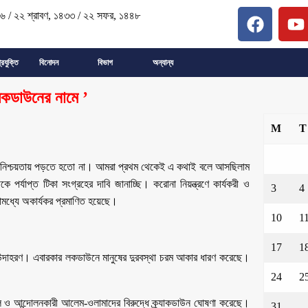
২৬
/
২২ শ্রাবণ, ১৪৩৩
/
২২ সফর, ১৪৪৮
্রযুক্তি
বিনোদন
বিভাগ
অন্যান্য
লকডাউনের নামে ’
M
T
ুণ অনিশ্চয়তায় পড়তে হতো না। আমরা প্রথম থেকেই এ কথাই বলে আসছিলাম
র্যাপ্ত টিকা সংগ্রহের দাবি জানাচ্ছি। করোনা নিয়ন্ত্রণে কার্যকরী ও
3
4
োমধ্যে অকার্যকর প্রমাণিত হয়েছে।
10
1
17
1
ষ উদাহরণ। এবারকার লকডাউনে মানুষের দুরবস্থা চরম আকার ধারণ করেছে।
24
2
 ও আন্দোলনকারী আলেম-ওলামাদের বিরুদ্ধে ক্র্যাকডাউন ঘোষণা করেছে।
31