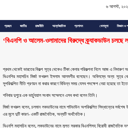
৬ আগস্ট, ২০
প্রচ্ছদ
জাতীয়
রাজনীতি
আর্ন্তজাতিক
প্রশাসন
খেলাধুলা
বিজ্ঞান ও প
‘বিএনপি ও আলেম-ওলামাদের বিরুদ্ধে ক্র্যাকডাউন চলছে 
প্রথম থেকেই ভারতের বিকল্প সূত্র থেকেও টিকা কেনার পরিকল্পনা নিলে আজ এ নিদার
বিএনপির মহাসচিব মির্জা ফখরুল ইসলাম আলমগীর বলেছেন। অবিলম্বে অন্য সূত্র থেকে প
সুপরিকল্পিত নীতি প্রণয়ন না করার কারণে বিভিন্ন সময় যেসব পদক্ষেপ নেয়া হয়েছে তা ইত
শনিবার দুপুরে এক ভার্চ্যুয়াল সংবাদ সম্মেলনে এসব কথা বলেন তিনি।
মির্জা ফখরুল বলেন, চলমান লকডাউনের নামে শাটডাউন অপরিকল্পিত সিদ্ধান্তের সর্বশে
এর মূলে দুটি কারণ- একটি রাজনৈতিক, অন্যটি অর্থনৈতিক।
বিএনপি মহাসচিব বলেন, লকডাউনের নামে মূলত সরকার বিএনপিসহ বিরোধী রাজনৈতিক দল