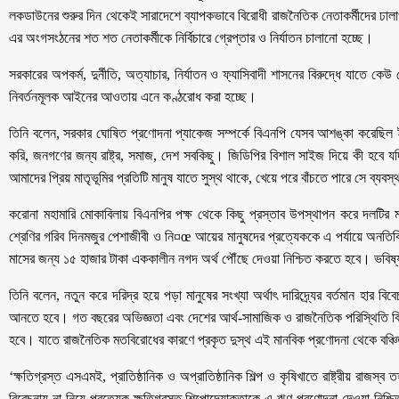
লকডাউনের শুরুর দিন থেকেই সারাদেশে ব্যাপকভাবে বিরোধী রাজনৈতিক নেতাকর্মীদের ঢাল
এর অংগসংঠনের শত শত নেতাকর্মীকে নির্বিচারে গ্রেপ্তার ও নির্যাতন চালানো হচ্ছে।
সরকারের অপকর্ম, দুর্নীতি, অত্যাচার, নির্যাতন ও ফ্যাসিবাদী শাসনের বিরুদ্ধে যাতে
নিবর্তনমূলক আইনের আওতায় এনে কণ্ঠরোধ করা হচ্ছে।
তিনি বলেন, সরকার ঘোষিত প্রণোদনা প্যাকেজ সম্পর্কে বিএনপি যেসব আশঙ্কা করেছিল
করি, জনগণের জন্য রাষ্ট্র, সমাজ, দেশ সবকিছু। জিডিপির বিশাল সাইজ দিয়ে কী হবে 
আমাদের প্রিয় মাতৃভূমির প্রতিটি মানুষ যাতে সুস্থ থাকে, খেয়ে পরে বাঁচতে পারে সে ব্যবস
করোনা মহামারি মোকাবিলায় বিএনপির পক্ষ থেকে কিছু প্রস্তাব উপস্থাপন করে দলটির
শ্রেণির গরিব দিনমজুর পেশাজীবী ও নি¤œ আয়ের মানুষদের প্রত্যেককে এ পর্যায়ে অনতিবিলম
মাসের জন্য ১৫ হাজার টাকা এককালীন নগদ অর্থ পৌঁছে দেওয়া নিশ্চিত করতে হবে। ভবি
তিনি বলেন, নতুন করে দরিদ্র হয়ে পড়া মানুষের সংখ্যা অর্থাৎ দারিদ্র্যের বর্তমান হার 
আনতে হবে। গত বছরের অভিজ্ঞতা এবং দেশের আর্থ-সামাজিক ও রাজনৈতিক পরিস্থিতি বিবে
হবে। যাতে রাজনৈতিক মতবিরোধের কারণে প্রকৃত দুস্থ এই মানবিক প্রণোদনা থেকে বঞ্চ
‘ক্ষতিগ্রস্ত এসএমই, প্রাতিষ্ঠানিক ও অপ্রাতিষ্ঠানিক শিল্প ও কৃষিখাতে রাষ্ট্রীয় রাজস্
বিবেচনায় না নিয়ে প্রত্যেক ক্ষতিগ্রস্ত শিল্পোদ্যোক্তাকে এ ঋণ প্রণোদনা দেওয়া নি