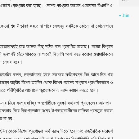
াওভাবে গ্রেপ্তার করা হচ্ছে। দেশের প্রখ্যাত আলেম-ওলামাসহ বিএনপি ও
« Jun
 কেউ কোনো শব্দ উচ্চারণ করতে না পারে সেজন্য সবাইকে কোনো না কোনোভাবে
 ইতোমধ্যেই তার অনেক কিছু সঠিক বলে প্রমাণিত হয়েছে। আমরা বিশ্বাস
যদি জনগণই বেঁচে থাকতে না পারে? বিএনপি আশা করে করোনা মহামারিকালে
্থা নেওয়া হবে।
 মহাসচিব বলেন, লকডাউনের ফলে সবচেয়ে ক্ষতিগ্রস্ত দিন আনে দিন খায়
্বে রাষ্ট্রীয় বিশেষ তহবিল থেকে বিশেষ বরাদ্দের মাধ্যমে প্রাথমিকভাবে ৩
ষ্যতে পরিস্থিতির আলোকে প্রয়োজনে এ বরাদ্দ নবায়ন করতে হবে।
বিবেচনায় নিয়ে সমগ্র দরিদ্র জনগোষ্ঠীকে সুরক্ষা সহায়তা প্যাকেজের আওতায়
চনায় নিয়ে নিরপেক্ষভাবে দুঃস্থ উপকারভোগীদের তালিকা প্রস্তুত করতে
িত না হয়।
ব তহবিল থেকে বিশেষ প্রণোদনা অর্থ বরাদ্দ দিতে হবে এবং রাজনৈতিক মতাদর্শ
শ্চিত করতে হবে। কোনোরকমেই এ ঋণ ব্যাংকের ডিপোজিটরি মানি নির্ভর ঋণ