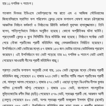
হার ১১ দশমিক ৭ শতাংশ।
গতকাল দিনভর ইভিএমে ভোটগ্রহণের পর রাতে এম এ আজিজ স্টেডিয়ামের
জিমনেসিয়ামে স্থাপিত ফল পরিবেশন কেন্দ্র থেকে ফলাফল ঘোষণা করেন চট্টগ্রামের
আঞ্চলিক নির্বাচন কর্মকর্তা ও নির্বাচনের রিটার্নিং কর্মকর্তা মুহাম্মদ হাসানুজ্জামান। তিনি
বলেন, শান্তিপূর্ণভাবে নির্বাচন অনুষ্ঠিত হয়েছে। কোনো অপ্রীতিকর ঘটনা ঘটেনি।
প্রত্যেকটি কেন্দ্র ও বুথে সিসিটিভি দিয়ে মনিটরিং করা হয়েছে। নির্বাচনে সর্বোচ্চ ভোট
পেয়ে নৌকা প্রতীকের প্রার্থী মহিউদ্দিন বাচ্চু বেসরকারিভাবে নির্বাচিত হয়েছেন।
উপনির্বাচনে মোট ভোটারের মধ্যে ৫৭ হাজার ১৫৩ জন ভোটার তাদের ভোটাধিকার প্রয়োগ
করেছেন। এই উপনির্বাচনে যত ভোট পড়েছে তার ৯২ দশমিক ৬ শতাংশ ভোট একাই
পেয়েছেন আওয়ামী লীগের প্রার্থী মহিউদ্দিন বাচ্চু।
প্রাপ্ত ভোটের ফলাফল অনুযায়ী দেখা যায়, ১৫৬ ভোট কেন্দ্রের মধ্যে নৌকার প্রার্থী
মহিউদ্দিন বাচ্চু পেয়েছেন ৫২ হাজার ৯২৩ ভোট। জাতীয় পার্টির লাঙল প্রতীকের প্রার্থী
মো. সামসুল আলম পেয়েছেন ১ হাজার ৫৭২ ভোট। এছাড়া তৃণমূল বিএনপির দীপক কুমার
পালিত (সোনালী আঁশ) পেয়েছেন ১ হাজার ২৩০ ভোট, বাংলাদেশ সাংস্কৃতিক
মুক্তিজোটের রশীদ মিয়া (ছড়ি) পেয়েছেন ৫৭৯ ভোট, স্বতন্ত্র প্রার্থী মো. আরমান আলী
(বেলুন) পেয়েছেন ৪৮০ ভোট, অপর স্বতন্ত্র প্রার্থী মনজুরুল ইসলাম ভূঁইয়া (রকেট)
পেয়েছেন ৩৬৯ ভোট। উপনির্বাচনে মহিউদ্দিন বাচ্চু ছাড়া অপর ৫ প্রার্থীর জামানত