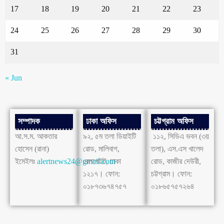
17
18
19
20
21
22
23
24
25
26
27
28
29
30
31
« Jun
সম্পাদক
ঢাকা অফিস
চট্টগ্রাম অফিস
আ.স.ম. আকতার
৯২, ৫ম তলা ডিয়াইটি
১১২, সিডিএ ভবন (৩য়
হোসেন (রানা)
রোড, মালিবাগ,
তলা), এস.এস খালেদ
ইমেইলঃ
alertnews24@gmail.com
রেলগেইট, ঢাকা
রোড, কাজীর দেউরী,
১২১৭। ফোন:
চট্টগ্রাম। ফোন:
০১৮৭৩৬৭৪৭৫৭
০১৮৬৫৭৫৭২৬৪