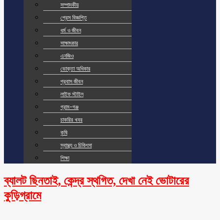
সম্পাদকীয়
প্রেস বিজ্ঞপ্তি
ধর্ম ও জীবন
সাক্ষাৎকার
এনজিও
ভোক্তা অধিকার
প্রবাস জীবন
লাইফ স্টাইল
গ্রাম-গঞ্জ
চাকরির খবর
কৃষি
স্বাস্থ্য ও চিকিৎসা
শিক্ষা
ব্যালট ছিনতাই, কেন্দ্র স্থগিত, দেখা নেই ভোটারের
কুড়িগ্রামে