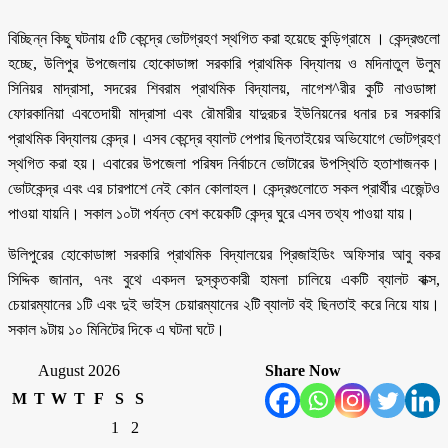
বিচ্ছিন্ন কিছু ঘটনায় ৫টি কেন্দ্রে ভোটগ্রহণ স্থগিত করা হয়েছে কুড়িগ্রামে । কেন্দ্রগুলো
হচ্ছে, উলিপুর উপজেলায় হোকোডাঙ্গা সরকারি প্রাথমিক বিদ্যালয় ও মদিনাতুল উলুম
সিনিয়র মাদ্রাসা, সদরের শিবরাম প্রাথমিক বিদ্যালয়, নাগেশ^রীর কুটি নাওডাঙ্গা
ফোরকানিয়া এবতেদায়ী মাদ্রাসা এবং রৌমারীর যাদুরচর ইউনিয়নের ধনার চর সরকারি
প্রাথমিক বিদ্যালয় কেন্দ্র। এসব কেন্দ্রে ব্যালট পেপার ছিনতাইয়ের অভিযোগে ভোটগ্রহণ
স্থগিত করা হয়। এবারের উপজেলা পরিষদ নির্বাচনে ভোটারের উপস্থিতি হতাশাজনক।
ভোটকেন্দ্র এবং এর চারপাশে নেই কোন কোলাহল। কেন্দ্রগুলোতে সকল প্রার্থীর এজেন্টও
পাওয়া যায়নি। সকাল ১০টা পর্যন্ত বেশ কয়েকটি কেন্দ্র ঘুরে এসব তথ্য পাওয়া যায়।
উলিপুরের হোকোডাঙ্গা সরকারি প্রাথমিক বিদ্যালয়ের প্রিজাইডিং অফিসার আবু বকর
সিদ্দিক জানান, ৭নং বুথে একদল দুস্কৃতকারী হামলা চালিয়ে একটি ব্যালট বাক্স,
চেয়ারম্যানের ১টি এবং দুই ভাইস চেয়ারম্যানের ২টি ব্যালট বই ছিনতাই করে নিয়ে যায়।
সকাল ৯টায় ১০ মিনিটের দিকে এ ঘটনা ঘটে।
August 2026
Share Now
M
T
W
T
F
S
S
1
2