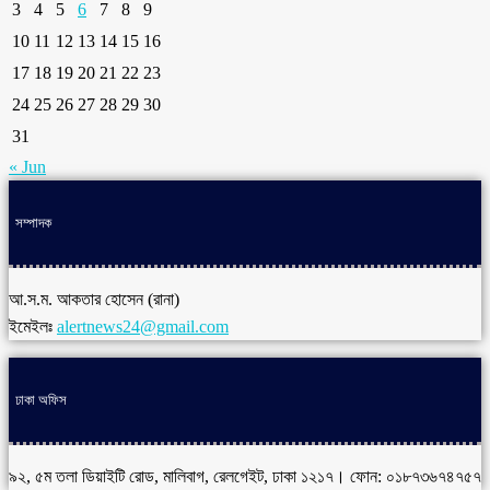
3
4
5
6
7
8
9
10
11
12
13
14
15
16
17
18
19
20
21
22
23
24
25
26
27
28
29
30
31
« Jun
সম্পাদক
আ.স.ম. আকতার হোসেন (রানা)
ইমেইলঃ
alertnews24@gmail.com
ঢাকা অফিস
৯২, ৫ম তলা ডিয়াইটি রোড, মালিবাগ, রেলগেইট, ঢাকা ১২১৭। ফোন: ০১৮৭৩৬৭৪৭৫৭