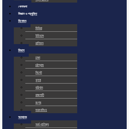
খেলাধুলা
বিজ্ঞান ও প্রযুক্তি
বিনোদন
মিডিয়া
ইতিহাস
রাশিফল
বিভাগ
ঢাকা
চট্টগ্রাম
সিলেট
খুলনা
বরিশাল
রাজশাহী
রংপুর
ময়মনসিংহ
অন্যান্য
অর্থ-বাণিজ্য