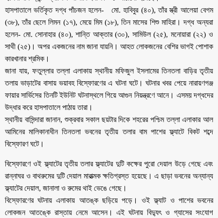
হাসপাতালে ভর্তিকৃত দগ্ধ পাঁচজন হলেন- মো. হাবিবুর (৪০), তাঁর স্ত্রী আলেয়া বেগম
(৩৮), তাঁর ছেলে লিমন (১৭), মেয়ে মিম (১৮), তিন মাসের শিশু মাহিরা। দগ্ধ অন্যরা
হলেন- মো. সোনাহার (৪০), শান্তি আক্তার (৩০), সামিউল (২৫), মনোয়ারা (২২) ও
সাথী (২৫)। অপর একজনের নাম জানা যায়নি। আহত লোকজনের বেশির ভাগই পোশাক
কারখানার শ্রমিক।
জানা যায়, ফতুল্লার তল্লা এলাকায় স্থানীয় মফিজুল ইসলামের তিনতলা বাড়ির তৃতীয়
তলায় ভাড়াটের বাসায় ভয়াবহ বিস্ফোরণের এ ঘটনা ঘটে। ঘটনার খবর পেয়ে নারায়ণগঞ্জ
ফায়ার সার্ভিসের তিনটি ইউনিট ঘটনাস্থলে গিয়ে আগুন নিয়ন্ত্রণে আনে। এসময় দগ্ধদের
উদ্ধার করে হাসপাতালে পাঠায় তারা।
স্থানীয় বাসিন্দারা জানান, শুক্রবার সকাল ছয়টার দিকে শহরের পশ্চিম তল্লা এলাকার আল
আমিনের মালিকানাধীন তিনতলা ভবনের তৃতীয় তলার বাম পাশের ফ্ল্যাটে বিকট শব্দে
বিস্ফোরণ ঘটে।
বিস্ফোরণে ওই ফ্ল্যাটের তৃতীয় তলার ফ্ল্যাটের দুটি কক্ষের পুরো দেয়াল উড়ে গেছে এবং
রান্নাঘর ও বাথরুমের দুটি দেয়াল মারাত্মক ক্ষতিগ্রস্ত হয়েছে। এ ছাড়া ভবনের অন্যান্য
ফ্ল্যাটের দেয়াল, জানালা ও রুমের থাই ভেঙে গেছে।
বিস্ফোরণের ঘটনায় এলাকায় আতঙ্ক ছড়িয়ে পড়ে। ওই ফ্ল্যাট ও পাশের ভবনের
লোকজন আতঙ্কে রাস্তায় নেমে আসেন। এই ঘটনায় বিদ্যুৎ ও গ্যাসের সংযোগ