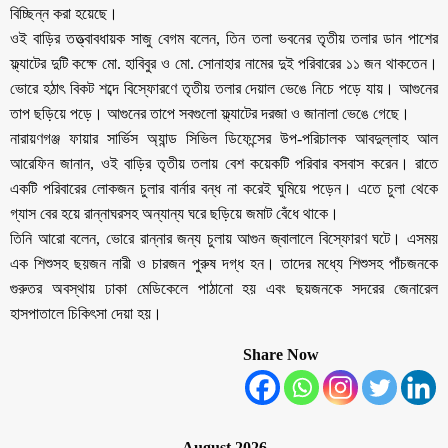
বিচ্ছিন্ন করা হয়েছে।
ওই বাড়ির তত্ত্বাবধায়ক সাজু বেগম বলেন, তিন তলা ভবনের তৃতীয় তলার ডান পাশের
ফ্ল্যাটের দুটি কক্ষে মো. হাবিবুর ও মো. সোনাহার নামের দুই পরিবারের ১১ জন থাকতেন।
ভোরে হঠাৎ বিকট শব্দে বিস্ফোরণে তৃতীয় তলার দেয়াল ভেঙে নিচে পড়ে যায়। আগুনের
তাপ ছড়িয়ে পড়ে। আগুনের তাপে সবগুলো ফ্ল্যাটের দরজা ও জানালা ভেঙে গেছে।
নারায়ণগঞ্জ ফায়ার সার্ভিস অ্যান্ড সিভিল ডিফেন্সের উপ-পরিচালক আবদুল্লাহ আল
আরেফিন জানান, ওই বাড়ির তৃতীয় তলায় বেশ কয়েকটি পরিবার বসবাস করেন। রাতে
একটি পরিবারের লোকজন চুলার বার্নার বন্ধ না করেই ঘুমিয়ে পড়েন। এতে চুলা থেকে
গ্যাস বের হয়ে রান্নাঘরসহ অন্যান্য ঘরে ছড়িয়ে জমাট বেঁধে থাকে।
তিনি আরো বলেন, ভোরে রান্নার জন্য চুলায় আগুন জ্বালালে বিস্ফোরণ ঘটে। এসময়
এক শিশুসহ ছয়জন নারী ও চারজন পুরুষ দগ্ধ হন। তাদের মধ্যে শিশুসহ পাঁচজনকে
গুরুতর অবস্থায় ঢাকা মেডিকেলে পাঠানো হয় এবং ছয়জনকে সদরের জেনারেল
হাসপাতালে চিকিৎসা দেয়া হয়।
Share Now
August 2026