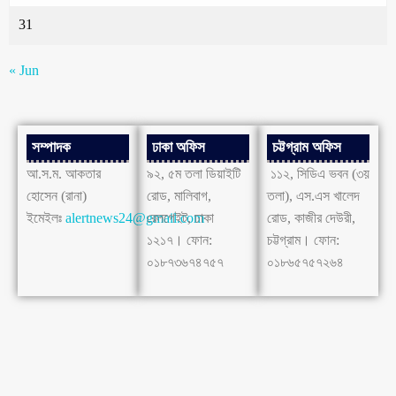
31
« Jun
সম্পাদক
ঢাকা অফিস
চট্টগ্রাম অফিস
আ.স.ম. আকতার
৯২, ৫ম তলা ডিয়াইটি
১১২, সিডিএ ভবন (৩য়
হোসেন (রানা)
রোড, মালিবাগ,
তলা), এস.এস খালেদ
ইমেইলঃ
alertnews24@gmail.com
রেলগেইট, ঢাকা
রোড, কাজীর দেউরী,
১২১৭। ফোন:
চট্টগ্রাম। ফোন:
০১৮৭৩৬৭৪৭৫৭
০১৮৬৫৭৫৭২৬৪