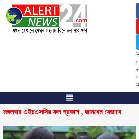
৯
আ
২
/
২
শ্
১
/
২
স
১
মঙ্গলবার এইচএসসির ফল প্রকাশ , জানবেন যেভাবে