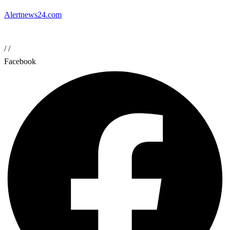
Alertnews24.com
/
/
Facebook