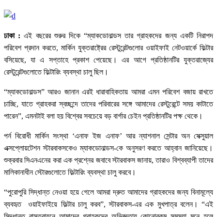
ঢাকা :
এই বছরের শুরুর দিকে “ম্যাকডোনাল্ডস তার গ্রাহকদের জন্য একটি নিরাপদ
পরিবেশ প্রদান করতে, মার্কিন যুক্তরাষ্ট্রের রেস্টুরেন্টগুলোর ওয়াইফাই নেটওয়ার্কে ফিল্টার
বসিয়েছে, যা এ সপ্তাহে প্রকাশ পেয়েছে। এর আগে প্রতিষ্ঠানটির যুক্তরাজ্যের
রেস্টুরেন্টগুলোতে ফিল্টারিং ব্যবস্থা চালু ছিল।
“ম্যাকডোনাল্ডস” আরও জানান এরই ধারাবাহিকতায় আমরা এমন পরিবেশ বজায় রাখতে
চাচ্ছি, যাতে গ্রাহকরা স্বচ্ছন্দে তাদের পরিবারের সঙ্গে আমাদের রেস্টুরেন্টে সময় কাটাতে
পারেন”, এমনটাই বলা হয় বিশ্বের সবচেয়ে বড় বার্গার চেইন প্রতিষ্ঠানটির পক্ষ থেকে।
পর্ন বিরোধী মার্কিন সংস্থা ‘এনাফ ইজ এনাফ’ আর ন্যাশনাল সেন্টার অন সেক্সুয়াল
এক্সপ্লোয়টেশন স্টারবাকসকেও ম্যাকডোনাল্ডস-কে অনুসরণ করতে আহ্বান জানিয়েছে।
শুক্রবার সিএনএনের করা এক প্রশ্নের জবাবে স্টারবাকস জানায়, তারাও বিশ্বব্যাপী তাদের
মালিকানাধীন স্টোরগুলোতে ফিল্টারিং ব্যবস্থা চালু করবে।
“পুরোপুরি সিদ্ধান্ত নেওয়া হয়ে গেলে আমরা দ্রুত আমাদের গ্রাহকদের জন্য বিনামূল্যে
ব্যবহৃত ওয়াইফাইয়ে ফিল্টার চালু করব”, স্টারবাকস-এর এক মুখপাত্র বলেন। “এই
সিদ্ধান্ত বাস্তবায়নে আমাদের গ্রাহকদের অভিজ্ঞতায় কোনোরকম সমস্যা মনে হলে