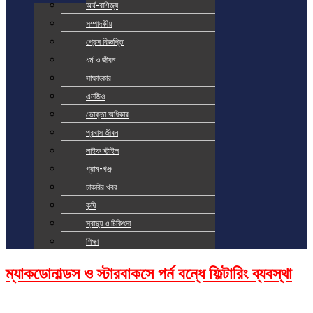
অর্থ-বাণিজ্য
সম্পাদকীয়
প্রেস বিজ্ঞপ্তি
ধর্ম ও জীবন
সাক্ষাৎকার
এনজিও
ভোক্তা অধিকার
প্রবাস জীবন
লাইফ স্টাইল
গ্রাম-গঞ্জ
চাকরির খবর
কৃষি
স্বাস্থ্য ও চিকিৎসা
শিক্ষা
ম্যাকডোনাল্ডস ও স্টারবাকসে পর্ন বন্ধে ফিল্টারিং ব্যবস্থা