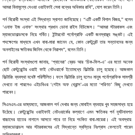
আমরা বিনামূল্যে দেওয়া ওয়াইফাই সেবা বন্ধের অধিকার রাখি”, যোগ করেন তিনি।
পর্ন বিরোধী সংস্থা এই সিদ্ধান্ত স্বাগত জানিয়েছে। “এটি একটি বিশাল বিজয়,” বলেন
‘এনাফ ইজ এনাফ’ সংস্থার প্রধান ডোনা রাইস হিউজেস। “আমরা স্টারবাকস এবং
ম্যাকডোনাল্ডসকে নিয়ে গর্বিত। ইন্টারনেট পর্নোগ্রাফি একটি জনস্বাস্থ্য সঙ্কট। এই
পদক্ষেপের মাধ্যমে এখন বাবা-মারা জানেন যে, কোন রেস্টুরেন্ট তার সন্তানদের জন্য
অনলাইনের ক্ষতিকর জিনিস থেকে নিরাপদ”, বলেন তিনি।
পর্ন বিরোধী সংস্থাগুলো জানায়, ‘প্যানেরা’ ব্রেড আর ‘চিক-ফিল-এ’ এর মতো অনেক
ছোট রেস্টুরেন্টের ওয়াই ফাই নেটওয়ার্কে ইতোমধ্যে ফিল্টারিং চালু হয়েছে। আজকাল
ফিল্টারিং ব্যবস্থা যথেষ্ট পরিশীলিত। ফলে ফিল্টারিং চালু হলেও মানুষ পর্নোগ্রাফিক সামগ্রী
দেখতে না পারলেও এইচবিওর ‘গেইম অফ থ্রোন্স’-এর মতো ‘পরিণত’ কিছু দেখতে
পারবেন।
সিএনএন-এর ভাষ্যমতে, আজকাল পর্ন দেখার জন্য মোবাইল ব্যবহার খুব সহজসাধ্য হয়ে
উঠেছে। রেস্টুরেন্টের ওয়াইফাই নেটওয়ার্কের কল্যাণে এমন ক্ষতিকর পর্ন দূর্ঘটনাবশত
বাচ্চাদের হাতের নাগালে আসতে পারে তা নিয়ে শংকিত বাবা-মায়েরা। এই অবস্থায়
ম্যাকডোনাল্ডস আর স্টারবাকসের এই সিদ্ধান্তে স্বস্তির নিঃশ্বাস ফেলতেই পারেন
অভিভাবকরা।