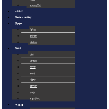
সড়ক দুর্ঘটনা
খেলাধুলা
বিজ্ঞান ও প্রযুক্তি
বিনোদন
মিডিয়া
ইতিহাস
রাশিফল
বিভাগ
ঢাকা
চট্টগ্রাম
সিলেট
খুলনা
বরিশাল
রাজশাহী
রংপুর
ময়মনসিংহ
অন্যান্য