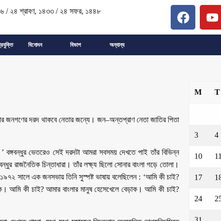
২৬
/
২৪ শ্রাবণ, ১৪৩৩
/
২৪ সফর, ১৪৪৮
্রযুক্তি
বিনোদন
বিভাগ
অন্যান্য
M
T
দ আর জনগণের দরদ থাকবে নেতার জন্যে। জন–অন্তপ্রাণ নেতা জাতির পিতা
3
4
 বঙ্গবন্ধুর ভেতরেও সেই দরদটা আমরা সবসময় দেখতে পাই তাঁর বিভিন্ন
10
1
গবন্ধুর রাজনৈতিক চিন্তাধারা। তাঁর লক্ষ্য ছিলো সোনার বাংলা গড়ে তোলা।
ই ১৯৭২ সালে এক জনসভায় তিনি সুস্পষ্ট ভাষায় বলেছিলেন : ‘আমি কী চাই?
17
1
হোক। আমি কী চাই? আমার বাংলার মানুষ হেসেখেলে বেড়াক। আমি কী চাই?
24
2
31