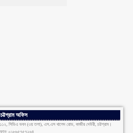
চট্টগ্রাম অফিস
১১২, সিডিএ ভবন (৩য় তলা), এস.এস খালেদ রোড, কাজীর দেউরী, চট্টগ্রাম।
ফোন: ০১৮৬৫৭৫৭২৬৪