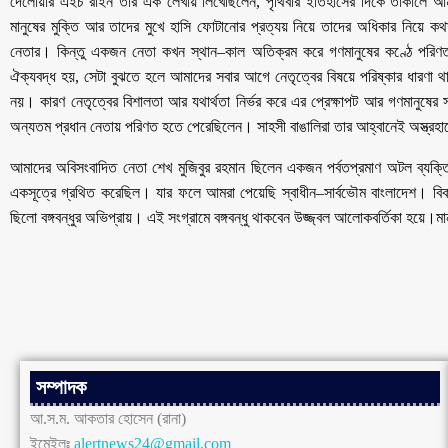
দেলোয়ার এইচ রাইন তাঁর এক লেখায় লিখেছিলেন, পৃথিবীর ইতিহাসের দিকে তাকালে আম
মানুষের মুক্তি আর তাদের মুখে হাসি ফোটানোর প্রত্যয় নিয়ে তাদের অধিকার নিয়ে কথ
নেতার। কিন্তু একজন নেতা কখন স্থান–কাল অতিক্রম করে গণমানুষের কণ্ঠে পরিণত 
ঐক্যবদ্ধ হয়, সেটা বুঝতে হলে আমাদের সবার আগে নেতৃত্বের বিষয়ে পরিষ্কার ধারণা থ
নয়। কারণ নেতৃত্বের বিশালতা আর যথার্থতা নির্ভর করে এর প্রেক্ষাপট আর গণমানুষের সঙ্
অন্যতম প্রধান নেতায় পরিণত হতে পেরেছিলেন। সাহসী বাঙালিরা তার আহ্বানেই অস্ত্রহাত
আমাদের অবিসংবাদিত নেতা শেখ মুজিবুর রহমান ছিলেন একজন পর্বতপ্রমাণ অটল ব্যক্তিত্
একসূত্রে গ্রথিত করেছিল। যার ফলে আমরা পেয়েছি স্বাধীন–সার্বভৌম বাংলাদেশ। বিক
ছিলো বঙ্গবন্ধুর অভিপ্রায়। এই সংগ্রামে বঙ্গবন্ধু থাকবেন উজ্জ্বল আলোকবর্তিকা হয়ে।ম
সম্পাদক
আ.স.ম. আকতার হোসেন (রানা)
ইমেইলঃ
alertnews24@gmail.com