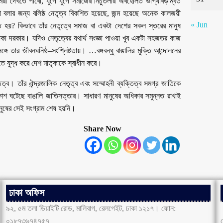
রা দেখতে পাবো, যুগে যুগে সমাজের নিচুতলার অবহেলিত ভাগ্যবিড়ম্বিত
া বলার জন্য বলিষ্ঠ নেতৃত্ব বিকশিত হয়েছে, জন্ম হয়েছে অনেক কালজয়ী
« Jun
হয়? কিভাবে তাঁর নেতৃত্বে সমাজ বা একটা দেশের সকল স্তরের মানুষ
াকা দরকার। যদিও নেতৃত্বের যথার্থ সংজ্ঞা পাওয়া খুব একটা সহজতর কাজ
গে তার জীবনঘনিষ্ঠ–সংশ্লিষ্টতায়। …বঙ্গবন্ধু বাঙালির মুক্তি আন্দোলনের
ে যুদ্ধ করে দেশ মাতৃকাকে স্বাধীন করে।
ব। তাঁর ঐন্দ্রজালিক নেতৃত্ব এবং সম্মোহনী ব্যক্তিত্ব সমগ্র জাতিকে
াশ ঘটেছে বাঙালি জাতিসত্তার। সাধারণ মানুষের অধিকার সমুন্নত রাখাই
ানুষের সেই সংগ্রাম শেষ হয়নি।
Share Now
ঢাকা অফিস
৯২, ৫ম তলা ডিয়াইটি রোড, মালিবাগ, রেলগেইট, ঢাকা ১২১৭। ফোন:
০১৮৭৩৬৭৪৭৫৭