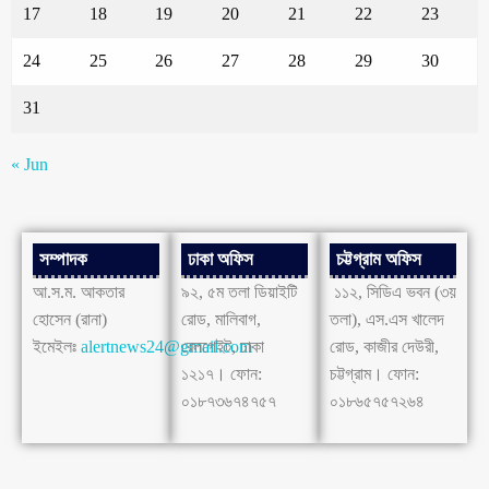
17
18
19
20
21
22
23
24
25
26
27
28
29
30
31
« Jun
সম্পাদক
ঢাকা অফিস
চট্টগ্রাম অফিস
আ.স.ম. আকতার
৯২, ৫ম তলা ডিয়াইটি
১১২, সিডিএ ভবন (৩য়
হোসেন (রানা)
রোড, মালিবাগ,
তলা), এস.এস খালেদ
ইমেইলঃ
alertnews24@gmail.com
রেলগেইট, ঢাকা
রোড, কাজীর দেউরী,
১২১৭। ফোন:
চট্টগ্রাম। ফোন:
০১৮৭৩৬৭৪৭৫৭
০১৮৬৫৭৫৭২৬৪